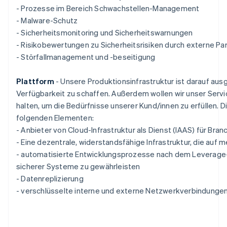
English
- Prozesse im Bereich Schwachstellen-Management
Mexiko
- Malware-Schutz
Español
English
- Sicherheitsmonitoring und Sicherheitswarnungen
Neuseeland
- Risikobewertungen zu Sicherheitsrisiken durch externe Pa
English
- Störfallmanagement und -beseitigung
Niederlande
Nederlands
English
Norwegen
Plattform
- Unsere Produktionsinfrastruktur ist darauf aus
English
Verfügbarkeit zu schaffen. Außerdem wollen wir unser Serv
Österreich
halten, um die Bedürfnisse unserer Kund/innen zu erfüllen. 
Deutsch
English
folgenden Elementen:
Polen
English
- Anbieter von Cloud-Infrastruktur als Dienst (IAAS) für Br
Portugal
- Eine dezentrale, widerstandsfähige Infrastruktur, die auf 
Português
English
- automatisierte Entwicklungsprozesse nach dem Leverage-
Rumänien
sicherer Systeme zu gewährleisten
English
- Datenreplizierung
Schweden
Svenska
English
- verschlüsselte interne und externe Netzwerkverbindunge
Schweiz
Deutsch
Français
Italiano
English
Singapur