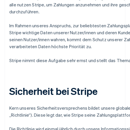
alle nutzen Stripe, um Zahlungen anzunehmen und ihre gesch
durchzuführen.
Im Rahmen unseres Anspruchs, zur beliebtesten Zahlungspla
Stripe wichtige Daten unserer Nutzer/innen und deren Kund
seinen Nutzer/innen wahren, kommt dem Schutz unserer Zah
verarbeiteten Daten höchste Priorität zu.
Stripe nimmt diese Aufgabe sehr ernst und stellt das Thema
Sicherheit bei Stripe
Kern unseres Sicherheitsversprechens bildet unsere globale 
„Richtlinie“). Diese legt dar, wie Stripe seine Zahlungsplatt
Australien
English
Belgien
Die Richtlinie wird einmal jährlich durch unsere Information