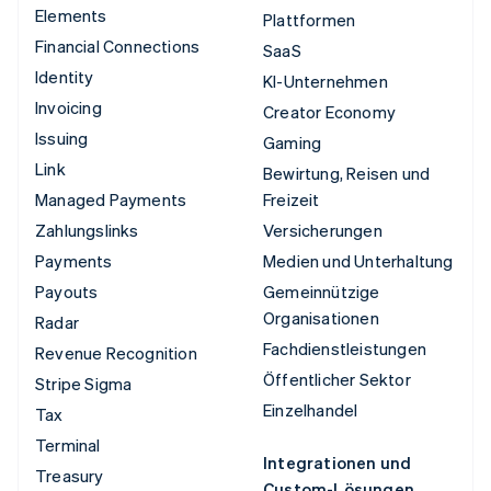
Elements
Plattformen
Financial Connections
SaaS
Identity
KI-Unternehmen
Invoicing
Creator Economy
Issuing
Gaming
Link
Bewirtung, Reisen und
Managed Payments
Freizeit
Zahlungslinks
Versicherungen
Payments
Medien und Unterhaltung
Payouts
Gemeinnützige
Organisationen
Radar
Fachdienstleistungen
Revenue Recognition
Öffentlicher Sektor
Stripe Sigma
Einzelhandel
Tax
Terminal
Integrationen und
Treasury
Custom-Lösungen