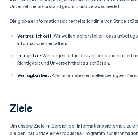
Nederlands
Français
Deutsch
English
Unternehmensvorstand geprüft und verabschiedet.
Brasilien
Português
English
Die globale Informationssicherheitsrichtlinie von Stripe stü
Bulgarien
English
Dänemark
Vertraulichkeit:
Wir wollen sicherstellen, dass unbefug
English
Informationen erhalten.
Deutschland
Deutsch
English
Integrität:
Wir sorgen dafür, dass Informationen nicht u
Estland
Richtigkeit und Unversehrtheit zu schützen.
English
Festlandchina
Verfügbarkeit:
Alle Informationen sollen befugten Perso
简体中文
English
Finnland
English
Svenska
Frankreich
Français
English
Ziele
Gibraltar
English
Griechenland
Um unsere Ziele im Bereich der Informationssicherheit zu erf
English
bleiben, hat Stripe einen robustes Programm zur Informatio
Indien