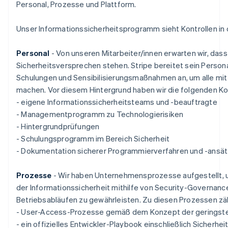
Personal, Prozesse und Plattform.
English
Irland
English
Unser Informationssicherheitsprogramm sieht Kontrollen in 
Italien
Italiano
English
Personal
- Von unseren Mitarbeiter/innen erwarten wir, dass 
Japan
Sicherheitsversprechen stehen. Stripe bereitet sein Person
日本語
English
Schulungen und Sensibilisierungsmaßnahmen an, um alle mit 
Kanada
English
Français
machen. Vor diesem Hintergrund haben wir die folgenden Kon
Kroatien
- eigene Informationssicherheitsteams und -beauftragte
English
Italiano
- Managementprogramm zu Technologierisiken
Lettland
- Hintergrundprüfungen
English
- Schulungsprogramm im Bereich Sicherheit
Liechtenstein
Deutsch
English
- Dokumentation sicherer Programmierverfahren und -ansä
Litauen
English
Prozesse
- Wir haben Unternehmensprozesse aufgestellt, um
Luxemburg
der Informationssicherheit mithilfe von Security-Governance
Français
Deutsch
English
Betriebsabläufen zu gewährleisten. Zu diesen Prozessen zä
Malaysia
English
简体中文
- User-Access-Prozesse gemäß dem Konzept der geringst
Malta
- ein offizielles Entwickler-Playbook einschließlich Sicherhe