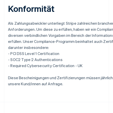
English
简体中文
Konformität
Slowakei
English
Slowenien
Als Zahlungsabwickler unterliegt Stripe zahlreichen branch
English
Italiano
Sonderverwaltungsregion Hongkong,
Anforderungen. Um diese zu erfüllen, haben wir ein Complia
China
diversen verbindlichen Vorgaben im Bereich der Informatio
English
简体中文
erfüllen. Unser Compliance-Programm beinhaltet auch Zertif
Spanien
darunter insbesondere:
Español
English
- PCI DSS Level 1 Certification
Thailand
- SOC2 Type 2 Authentications
ไทย
English
Tschechische Republik
- Required Cybersecurity Certification - UK
English
Ungarn
Diese Bescheinigungen und Zertifizierungen müssen jährlich
English
unsere Kund/innen auf Anfrage.
Vereinigte Arabische Emirate
English
Vereinigte Staaten
English
Español
简体中文
Vereinigtes Königreich
English