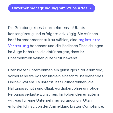
Wählen Sie einen Unternehmensnamen
Gründen mit Atlas
Unternehmensgründung mit Stripe Atlas
Benennung einer registrierten Vertretung
Zahlungen und Bankgeschäfte vor Erhalt der EIN
Reichen Sie Ihre Gründungsunterlagen ein
Gründeraktien ohne Geldeinsatz
Die Gründung eines Unternehmens in Utah ist
Interne Vereinbarungen erstellen
Automatische Einreichung des 83(b)-Steuerantrags
kostengünstig und erfolgt relativ zügig. Sie müssen
Ihre Unternehmensstruktur wählen, eine
registrierte
Staatliche Steuerkonten registrieren
Erstklassige juristische Unternehmensdokumente
Vertretung
benennen und die jährlichen Einreichungen
Lokale Lizenzen und Genehmigungen einholen
Ein Jahr Stripe Payments gratis, plus 50.000 $ in
im Auge behalten, die dafür sorgen, dass Ihr
Partnerguthaben
Unternehmen seinen guten Ruf bewahrt.
Jährliche Anforderungen erfüllen
Utah bietet Unternehmen ein günstiges Steuerumfeld,
vorhersehbare Kosten und ein einfach zu bedienendes
Online-System. Es unterstützt Gründer/innen, die
Haftungsschutz und Glaubwürdigkeit ohne unnötige
Reibungsverluste wünschen. Im Folgenden erläutern
wir, was für eine Unternehmensgründung in Utah
erforderlich ist, von der Anmeldung bis zur Compliance.