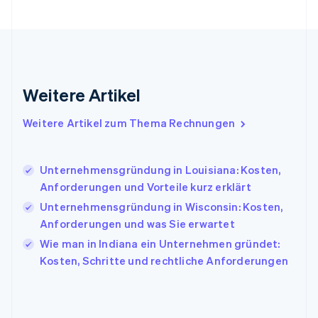
Gibraltar
English
Griechenland
English
Indien
English
Weitere Artikel
Irland
English
Italien
Weitere Artikel zum Thema Rechnungen
Italiano
English
Japan
日本語
English
Unternehmensgründung in Louisiana: Kosten,
Kanada
Anforderungen und Vorteile kurz erklärt
English
Français
Unternehmensgründung in Wisconsin: Kosten,
Kroatien
English
Italiano
Anforderungen und was Sie erwartet
Lettland
Wie man in Indiana ein Unternehmen gründet:
English
Kosten, Schritte und rechtliche Anforderungen
Liechtenstein
Deutsch
English
Litauen
English