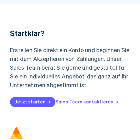
Luxemburg
Français
Deutsch
English
Malaysia
English
简体中文
Malta
Startklar?
English
Mexiko
Español
English
Erstellen Sie direkt ein Konto und beginnen Sie
Neuseeland
mit dem Akzeptieren von Zahlungen. Unser
English
Niederlande
Sales-Team berät Sie gerne und gestaltet für
Nederlands
English
Sie ein individuelles Angebot, das ganz auf Ihr
Norwegen
Unternehmen abgestimmt ist.
English
Österreich
Deutsch
English
Jetzt starten
Sales-Team kontaktieren
Polen
English
Portugal
Português
English
Rumänien
English