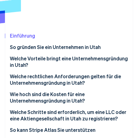
Betrugsprävention
Ecosystem
Atlas
Start-up-Gründung
Partner
Stripe App-Marktplatz
Climate
CO₂-Entnahme
Einführung
So gründen Sie ein Unternehmen in Utah
Welche Vorteile bringt eine Unternehmensgründung
in Utah?
Stripe-Sessions 2026
Erfahren Sie, wie Stripe Lösungen für die Wirtschaft
Welche rechtlichen Anforderungen gelten für die
Jetzt ansehen
Unternehmensgründung in Utah?
Registrierte Vertretung
Wie hoch sind die Kosten für eine
Unternehmensgründung in Utah?
Gründungsdokumente
Welche Schritte sind erforderlich, um eine LLC oder
Interne Formalitäten
eine Aktiengesellschaft in Utah zu registrieren?
Kontinuierliche Compliance
Legen Sie Ihre Unternehmensstruktur fest
So kann Stripe Atlas Sie unterstützen