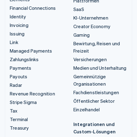
Plattformen
Financial Connections
SaaS
Identity
KI-Unternehmen
Invoicing
Creator Economy
Issuing
Gaming
Link
Bewirtung, Reisen und
Managed Payments
Freizeit
Zahlungslinks
Versicherungen
Payments
Medien und Unterhaltung
Payouts
Gemeinnützige
Organisationen
Radar
Fachdienstleistungen
Revenue Recognition
Öffentlicher Sektor
Stripe Sigma
Einzelhandel
Tax
Terminal
Integrationen und
Treasury
Custom-Lösungen