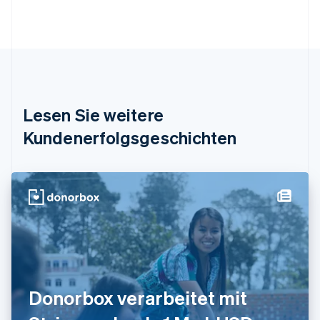
Brasilien
Português
English
Bulgarien
English
Dänemark
English
Deutschland
Lesen Sie weitere
Deutsch
English
Estland
Kundenerfolgsgeschichten
English
Festlandchina
简体中文
English
Finnland
English
Svenska
Frankreich
Français
English
Gibraltar
English
Griechenland
English
Donorbox verarbeitet mit
Indien
English