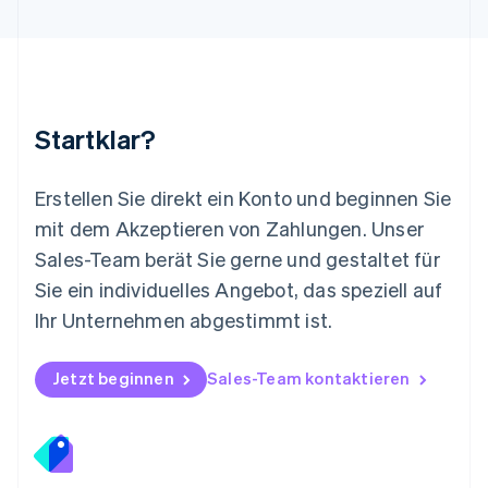
Mexiko
Español
English
Neuseeland
English
Niederlande
Nederlands
English
Startklar?
Norwegen
English
Österreich
Erstellen Sie direkt ein Konto und beginnen Sie
Deutsch
English
mit dem Akzeptieren von Zahlungen. Unser
Polen
Sales-Team berät Sie gerne und gestaltet für
English
Portugal
Sie ein individuelles Angebot, das speziell auf
Português
English
Ihr Unternehmen abgestimmt ist.
Rumänien
English
Schweden
Jetzt beginnen
Sales-Team kontaktieren
Svenska
English
Schweiz
Deutsch
Français
Italiano
English
Singapur
English
简体中文