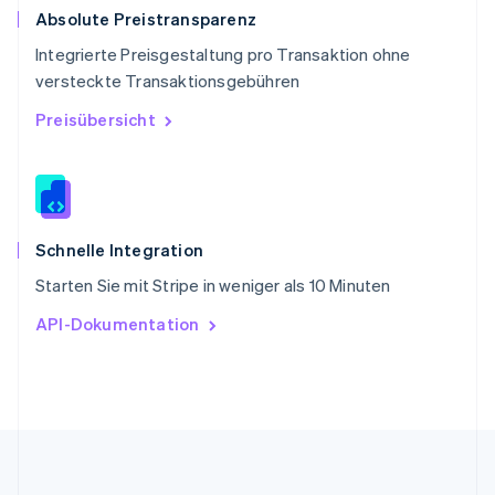
Slowakei
Absolute Preistransparenz
English
Integrierte Preisgestaltung pro Transaktion ohne
Slowenien
versteckte Transaktionsgebühren
English
Italiano
Sonderverwaltungsregion Hongkong,
Preisübersicht
China
English
简体中文
Spanien
Español
English
Thailand
ไทย
English
Schnelle Integration
Tschechische Republik
Starten Sie mit Stripe in weniger als 10 Minuten
English
Ungarn
API-Dokumentation
English
Vereinigte Arabische Emirate
English
Vereinigte Staaten
English
Español
简体中文
Vereinigtes Königreich
English
Zypern