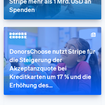
Stripe mehr als 1 Mrd. USD an
Irland
Spenden
English
Italien
Italiano
English
Japan
日本語
English
Kanada
English
Français
Kroatien
English
Italiano
DonorsChoose nutzt Stripe für
Lettland
English
die Steigerung der
Liechtenstein
Deutsch
English
Akzeptanzquote bei
Litauen
Kreditkarten um 17 % und die
English
Luxemburg
Erhöhung des
Français
Deutsch
English
Malaysia
Spendenaufkommens für
English
简体中文
Malta
Schulen
English