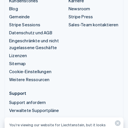
Kundenstories
Karriere
Blog
Newsroom
Gemeinde
Stripe Press
Stripe Sessions
Sales-Team kontaktieren
Datenschutz und AGB
Eingeschränkte und nicht
zugelassene Geschäfte
Lizenzen
Sitemap
Cookie-Einstellungen
Weitere Ressourcen
Support
Support anfordern
Verwaltete Supportpläne
You’re viewing our website for Liechtenstein, but it looks
© 2026 Stripe, LLC