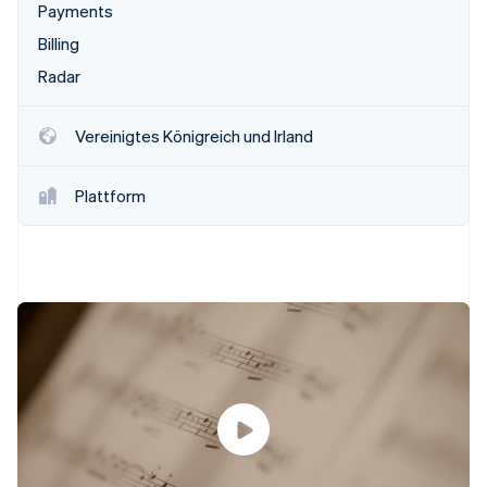
Betrugsprävention
Payments
Ecosystem
Atlas
Billing
Start-up-Gründung
Partner
Radar
Stripe App-Marktplatz
Climate
CO₂-Entnahme
Vereinigtes Königreich und Irland
Plattform
Stripe-Sessions 2026
Erfahren Sie, wie Stripe Lösungen für die Wirtschaft
Jetzt ansehen