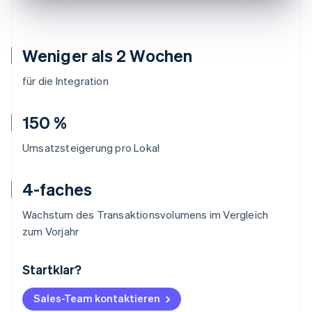
Weniger als 2 Wochen
für die Integration
150 %
Umsatzsteigerung pro Lokal
4-faches
Wachstum des Transaktionsvolumens im Vergleich
zum Vorjahr
Startklar?
Australien
English
Belgien
Sales-Team kontaktieren
Nederlands
Français
Deutsch
English