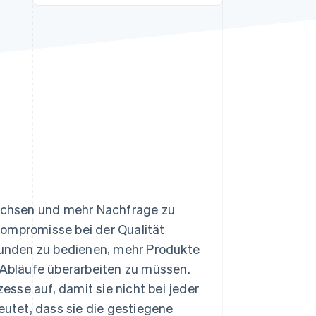
Stripe-Sessions 2026
Erfahren Sie, wie Stripe
Lösungen für die
Wirtschaftsinfrastruktur
für KI aufbaut.
Jetzt ansehen
 wachsen und mehr Nachfrage zu
Kompromisse bei der Qualität
unden zu bedienen, mehr Produkte
e Abläufe überarbeiten zu müssen.
sse auf, damit sie nicht bei jeder
utet, dass sie die gestiegene