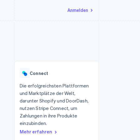
Anmelden
Ressourcen
Ecosystem
Kontakt
nd Marktplätze
Mehr
App-Integrationen
Partner
Sales-Team kontaktieren
Product roadmap
Code-Beispiele
Stripe App-Marktplatz
Partner werden
Ausblick
 Plattformen
Entwickler-Blog
eit
API-Status
Radar
Betrugsprävention
Connect
Atlas
onen
Start-up-Gründung
Die erfolgreichsten Plattformen
und Marktplätze der Welt,
Climate
CO₂-Entnahme
darunter Shopify und DoorDash,
nutzen Stripe Connect, um
Identity
Online-Identitätsprüfung
Zahlungen in ihre Produkte
einzubinden.
Mehr erfahren