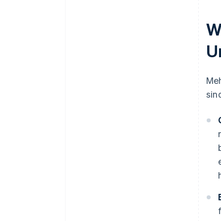
W
U
Meh
sin