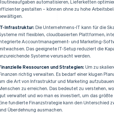
Routineaufgaben automatisieren, Lieferketten optimi
effizienter gestalten – können ohne zu hohe Arbeitsb
bewältigen.
IT-Infrastruktur:
Die Unternehmens-IT kann für die Ska
Systeme mit flexiblen, cloudbasierten Plattformen, int
integrierte Accountmanagement- und Marketing-Soft
mitwachsen. Das geeignete IT-Setup reduziert die Kap
unzureichende Systeme verursacht werden.
Finanzielle Ressourcen und Strategien:
Um zu skalier
Finanzen richtig verwalten. Es bedarf einer klugen Pla
um die Art von Infrastruktur und Marketing aufzubauen,
Menschen zu erreichen. Das bedeutet zu verstehen, w
gut verwaltet und wo man es investiert, um das größte
Eine fundierte Finanzstrategie kann den Unterschied
und Überdehnung ausmachen.