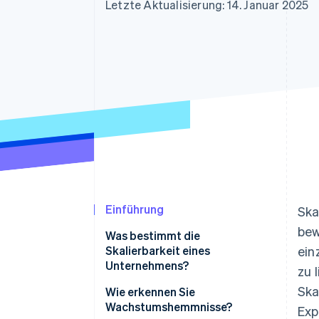
Optimierung der
Datensynchronisier
Letzte Aktualisierung: 14. Januar 2025
Autorisierungsraten
Link
Beschleunigter Bezahlvorgang
Financial Connections
Verbundene Finanzdaten
Einführung
Ska
bew
Was bestimmt die
Skalierbarkeit eines
ein
Unternehmens?
zu 
Ska
Wie erkennen Sie
Wachstumshemmnisse?
Exp