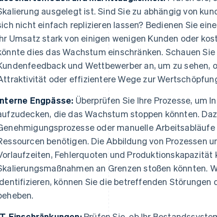
Skalierung ausgelegt ist. Sind Sie zu abhängig von ku
sich nicht einfach replizieren lassen? Bedienen Sie ei
Ihr Umsatz stark von einigen wenigen Kunden oder kos
könnte dies das Wachstum einschränken. Schauen Sie 
Kundenfeedback und Wettbewerber an, um zu sehen, ob
Attraktivität oder effizientere Wege zur Wertschöpfung
Interne Engpässe:
Überprüfen Sie Ihre Prozesse, um In
aufzudecken, die das Wachstum stoppen könnten. Da
Genehmigungsprozesse oder manuelle Arbeitsabläufe ge
Ressourcen benötigen. Die Abbildung von Prozessen un
Vorlaufzeiten, Fehlerquoten und Produktionskapazität 
Skalierungsmaßnahmen an Grenzen stoßen könnten. W
identifizieren, können Sie die betreffenden Störungen d
beheben.
IT-Einschränkungen:
Prüfen Sie, ob Ihr Bestandssyste