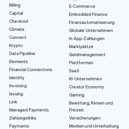
Billing
E-Commerce
Capital
Embedded Finance
Checkout
Finanzautomatisierung
Climate
Globale Unternehmen
Connect
In-App-Zahlungen
Krypto
Marktplätze
Data Pipeline
Geldmanagement
Elements
Plattformen
Financial Connections
SaaS
Identity
KI-Unternehmen
Invoicing
Creator Economy
Issuing
Gaming
Link
Bewirtung, Reisen und
Managed Payments
Freizeit
Zahlungslinks
Versicherungen
Payments
Medien und Unterhaltung