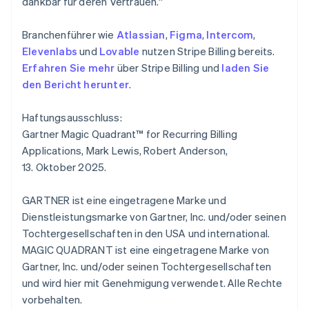
dankbar für deren Vertrauen.“
English
Liechtenstein
Deutsch
English
Branchenführer wie
Atlassian
,
Figma
,
Intercom
,
Litauen
Elevenlabs
und
Lovable
nutzen Stripe Billing bereits.
English
Erfahren Sie mehr
über Stripe Billing und
laden Sie
Luxemburg
den Bericht herunter
.
Français
Deutsch
English
Malaysia
English
简体中文
Haftungsausschluss:
Malta
Gartner Magic Quadrant™ for Recurring Billing
English
Applications, Mark Lewis, Robert Anderson,
Mexiko
13. Oktober 2025.
Español
English
Neuseeland
GARTNER ist eine eingetragene Marke und
English
Niederlande
Dienstleistungsmarke von Gartner, Inc. und/oder seinen
Nederlands
English
Tochtergesellschaften in den USA und international.
Norwegen
MAGIC QUADRANT ist eine eingetragene Marke von
English
Gartner, Inc. und/oder seinen Tochtergesellschaften
Österreich
und wird hier mit Genehmigung verwendet. Alle Rechte
Deutsch
English
Polen
vorbehalten.