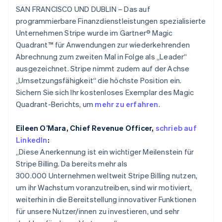
Betrugsprävention
简体中文
English
Ecosystem
SAN FRANCISCO UND DUBLIN – Das auf
Finnland
Atlas
programmierbare Finanzdienstleistungen spezialisierte
English
Svenska
Start-up-Gründung
Partner
Frankreich
Unternehmen Stripe wurde im Gartner® Magic
Stripe App-Marktplatz
Climate
Français
English
Quadrant™ für Anwendungen zur wiederkehrenden
CO₂-Entnahme
Gibraltar
Abrechnung zum zweiten Mal in Folge als „Leader“
English
Identity
ausgezeichnet. Stripe nimmt zudem auf der Achse
Griechenland
Online-Identitätsprüfung
„Umsetzungsfähigkeit“ die höchste Position ein.
English
Sichern Sie sich Ihr kostenloses Exemplar des Magic
Indien
Quadrant-Berichts, um
mehr zu erfahren
.
English
Irland
English
Eileen O’Mara, Chief Revenue Officer,
schrieb auf
Stripe-Sessions 2026
Italien
LinkedIn
:
Erfahren Sie, wie Stripe Lösungen für die Wirtschaft
Italiano
English
„Diese Anerkennung ist ein wichtiger Meilenstein für
Jetzt ansehen
Japan
Stripe Billing. Da bereits mehr als
日本語
English
Kanada
300.000 Unternehmen weltweit Stripe Billing nutzen,
English
Français
um ihr Wachstum voranzutreiben, sind wir motiviert,
Kroatien
weiterhin in die Bereitstellung innovativer Funktionen
English
Italiano
für unsere Nutzer/innen zu investieren, und sehr
Lettland