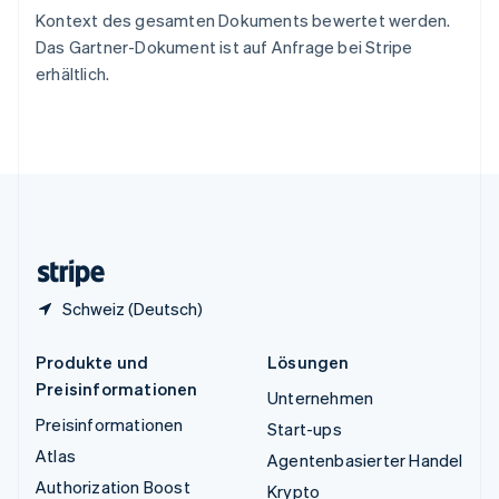
Tschechische Republik
Kontext des gesamten Dokuments bewertet werden.
English
Das Gartner-Dokument ist auf Anfrage bei Stripe
Ungarn
erhältlich.
English
Vereinigte Arabische Emirate
English
Vereinigte Staaten
English
Español
简体中文
Vereinigtes Königreich
English
Zypern
English
Schweiz (Deutsch)
Produkte und
Lösungen
Preisinformationen
Unternehmen
Preisinformationen
Start-ups
Atlas
Agentenbasierter Handel
Authorization Boost
Krypto