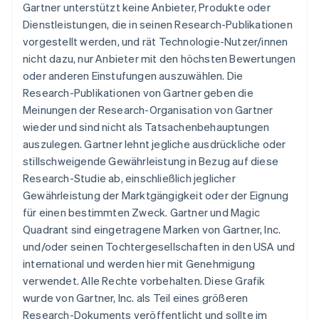
English
Gartner unterstützt keine Anbieter, Produkte oder
Portugal
Dienstleistungen, die in seinen Research-Publikationen
Português
English
vorgestellt werden, und rät Technologie-Nutzer/innen
Rumänien
nicht dazu, nur Anbieter mit den höchsten Bewertungen
English
Schweden
oder anderen Einstufungen auszuwählen. Die
Svenska
English
Research-Publikationen von Gartner geben die
Schweiz
Meinungen der Research-Organisation von Gartner
Deutsch
Français
Italiano
English
wieder und sind nicht als Tatsachenbehauptungen
Singapur
auszulegen. Gartner lehnt jegliche ausdrückliche oder
English
简体中文
Slowakei
stillschweigende Gewährleistung in Bezug auf diese
English
Research-Studie ab, einschließlich jeglicher
Slowenien
Gewährleistung der Marktgängigkeit oder der Eignung
English
Italiano
für einen bestimmten Zweck. Gartner und Magic
Sonderverwaltungsregion Hongkong,
Quadrant sind eingetragene Marken von Gartner, Inc.
China
und/oder seinen Tochtergesellschaften in den USA und
English
简体中文
international und werden hier mit Genehmigung
Spanien
verwendet. Alle Rechte vorbehalten. Diese Grafik
Español
English
Thailand
wurde von Gartner, Inc. als Teil eines größeren
ไทย
English
Research-Dokuments veröffentlicht und sollte im