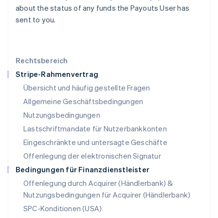
about the status of any funds the Payouts User has
English
Luxemburg
sent to you.
Français
Deutsch
English
Malaysia
English
简体中文
Malta
Rechtsbereich
English
Stripe-Rahmenvertrag
Mexiko
Übersicht und häufig gestellte Fragen
Español
English
Neuseeland
Allgemeine Geschäftsbedingungen
English
Nutzungsbedingungen
Niederlande
Lastschriftmandate für Nutzerbankkonten
Nederlands
English
Norwegen
Eingeschränkte und untersagte Geschäfte
English
Offenlegung der elektronischen Signatur
Österreich
Deutsch
English
Bedingungen für Finanzdienstleister
Polen
Offenlegung durch Acquirer (Händlerbank) &
English
Nutzungsbedingungen für Acquirer (Händlerbank)
Portugal
Português
English
SPC-Konditionen (USA)
Rumänien