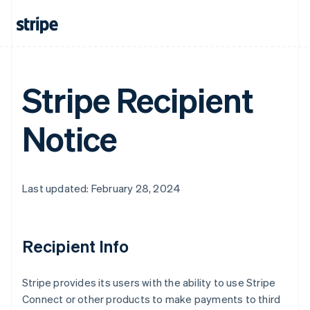
Australien
English
Stripe Recipient
Belgien
Nederlands
Français
Deutsch
English
Brasilien
Notice
Português
English
Bulgarien
English
Dänemark
English
Last updated: February 28, 2024
Deutschland
Deutsch
English
Estland
English
Recipient Info
Festlandchina
简体中文
English
Finnland
Stripe provides its users with the ability to use Stripe
English
Svenska
Connect or other products to make payments to third
Frankreich