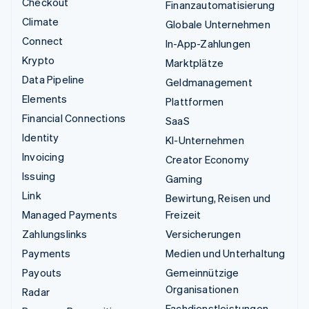
Checkout
Finanzautomatisierung
Climate
Globale Unternehmen
Connect
In-App-Zahlungen
Krypto
Marktplätze
Data Pipeline
Geldmanagement
Elements
Plattformen
Financial Connections
SaaS
Identity
KI-Unternehmen
Invoicing
Creator Economy
Issuing
Gaming
Link
Bewirtung, Reisen und
Managed Payments
Freizeit
Zahlungslinks
Versicherungen
Payments
Medien und Unterhaltung
Payouts
Gemeinnützige
Organisationen
Radar
Fachdienstleistungen