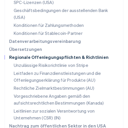
SPC-Lizenzen (USA)
English
Schweden
Geschäftsbedingungen der ausstellenden Bank
Svenska
English
(USA)
Schweiz
Konditionen für Zahlungsmethoden
Deutsch
Français
Italiano
English
Singapur
Konditionen für Stablecoin-Partner
English
简体中文
Datenverarbeitungsvereinbarung
Slowakei
Übersetzungen
English
Regionale Offenlegungspflichten & Richtlinien
Slowenien
English
Italiano
Unzulässige Risikorichtlinie von Stripe
Sonderverwaltungsregion Hongkong,
Leitfaden zu Finanzdienstleistungen und die
China
Offenlegungserklärung für Produkte (AU)
English
简体中文
Spanien
Rechtliche Zielmarktbestimmungen (AU)
Español
English
Vorgeschriebene Angaben gemäß den
Thailand
aufsichtsrechtlichen Bestimmungen (Kanada)
ไทย
English
Tschechische Republik
Leitlinien zur sozialen Verantwortung von
English
Unternehmen (CSR) (IN)
Ungarn
Nachtrag zum öffentlichen Sektor in den USA
English