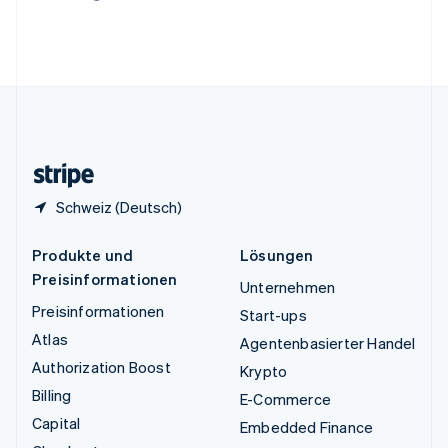
Vereinigte Arabische Emirate
English
Vereinigte Staaten
English
Español
简体中文
Vereinigtes Königreich
English
Zypern
English
Schweiz (Deutsch)
Produkte und
Lösungen
Preisinformationen
Unternehmen
Preisinformationen
Start-ups
Atlas
Agentenbasierter Handel
Authorization Boost
Krypto
Billing
E-Commerce
Capital
Embedded Finance