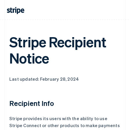
阿联酋
English
爱尔兰
English
爱沙尼亚
Stripe Recipient
English
奥地利
Deutsch
English
Notice
澳大利亚
English
巴西
Português
English
Last updated: February 28, 2024
保加利亚
English
比利时
Nederlands
Français
Deutsch
English
Recipient Info
波兰
English
丹麦
Stripe provides its users with the ability to use
English
Stripe Connect or other products to make payments
德国