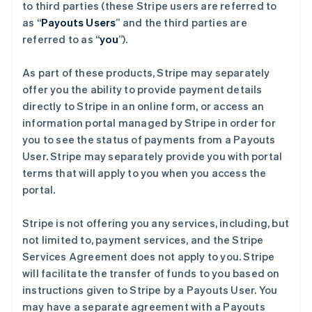
to third parties (these Stripe users are referred to
Deutsch
English
法国
as “
Payouts Users
” and the third parties are
Français
English
referred to as “
you
”).
芬兰
English
Svenska
As part of these products, Stripe may separately
荷兰
offer you the ability to provide payment details
Nederlands
English
directly to Stripe in an online form, or access an
加拿大
information portal managed by Stripe in order for
English
Français
捷克
you to see the status of payments from a Payouts
English
User. Stripe may separately provide you with portal
克罗地亚
terms that will apply to you when you access the
English
Italiano
portal.
拉脱维亚
English
立陶宛
Stripe is not offering you any services, including, but
English
not limited to, payment services, and the Stripe
列支敦士登
Services Agreement does not apply to you. Stripe
Deutsch
English
will facilitate the transfer of funds to you based on
卢森堡
instructions given to Stripe by a Payouts User. You
Français
Deutsch
English
罗马尼亚
may have a separate agreement with a Payouts