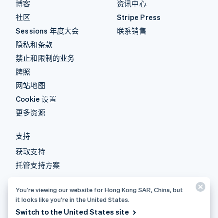
博客
资讯中心
社区
Stripe Press
Sessions 年度大会
联系销售
隐私和条款
禁止和限制的业务
牌照
网站地图
Cookie 设置
更多资源
支持
获取支持
托管支持方案
You’re viewing our website for Hong Kong SAR, China, but
© 2026 Stripe, LLC
it looks like you’re in the United States.
Switch to the United States site