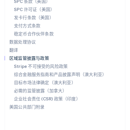
SPC 条款（美国）
English
斯洛文尼亚
SPC 许可证（美国）
English
Italiano
发卡行条款（美国）
泰国
支付方式条款
ไทย
English
希腊
稳定币合作伙伴条款
English
数据处理协议
西班牙
翻译
Español
English
新加坡
区域监管披露与政策
English
简体中文
Stripe 不可接受的风险政策
新西兰
综合金融服务指南和产品披露声明（澳大利亚）
English
匈牙利
目标市场法律确定（澳大利亚）
English
必需的监管披露（加拿大）
意大利
Italiano
English
企业社会责任 (CSR) 政策（印度）
印度
美国公共部门附录
English
英国
English
直布罗陀