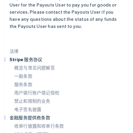
English
User for the Payouts User to pay you for goods or
马尔他
services. Please contact the Payouts User if you
English
have any questions about the status of any funds
马来西亚
the Payouts User has sent to you.
English
简体中文
美国
English
Español
简体中文
墨西哥
法律
Español
English
挪威
Stripe 服务协议
English
概览与常见问题解答
葡萄牙
一般条款
Português
English
日本
服务条款
日本語
English
用户银行账户借记授权
瑞典
Svenska
English
禁止和限制的业务
瑞士
电子签名披露
Deutsch
Français
Italiano
English
塞浦路斯
金融服务提供商条款
English
收单行披露和收单行条款
斯洛伐克