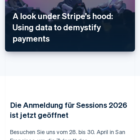
A look under Stripe’s hood:
Australien
Using data to demystify
English
Belgien
payments
Nederlands
Français
Deutsch
English
Brasilien
Português
English
Bulgarien
English
Dänemark
English
Deutschland
Deutsch
English
Estland
Die Anmeldung für Sessions 2026
English
Festlandchina
ist jetzt geöffnet
简体中文
English
Finnland
English
Svenska
Besuchen Sie uns vom 28. bis 30. April in San
Frankreich