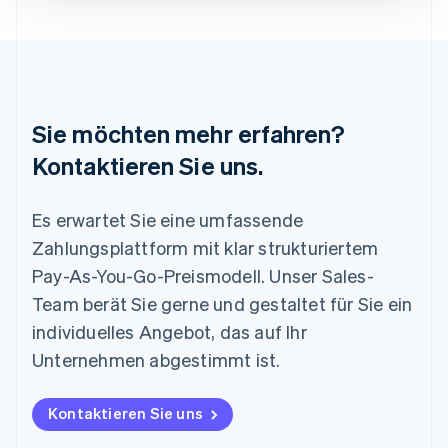
English
Luxemburg
Français
Deutsch
English
Malaysia
English
简体中文
Malta
Sie möchten mehr erfahren?
English
Mexiko
Kontaktieren Sie uns.
Español
English
Neuseeland
Es erwartet Sie eine umfassende
English
Niederlande
Zahlungsplattform mit klar strukturiertem
Nederlands
English
Pay-As-You-Go-Preismodell. Unser Sales-
Norwegen
English
Team berät Sie gerne und gestaltet für Sie ein
Österreich
individuelles Angebot, das auf Ihr
Deutsch
English
Polen
Unternehmen abgestimmt ist.
English
Portugal
Kontaktieren Sie uns
Português
English
Rumänien