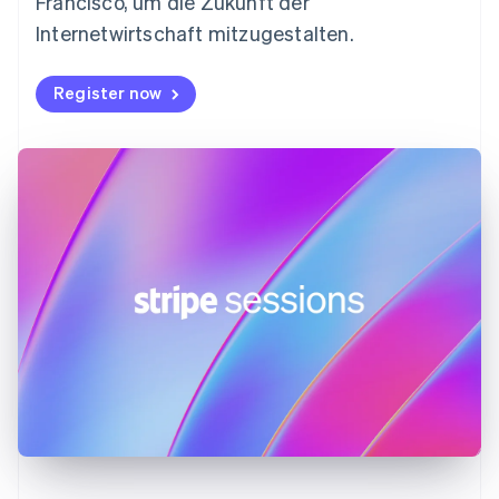
Francisco, um die Zukunft der
Français
English
Gibraltar
Internetwirtschaft mitzugestalten.
English
Griechenland
Register now
English
Indien
English
Irland
English
Italien
Italiano
English
Japan
日本語
English
Kanada
English
Français
Kroatien
English
Italiano
Lettland
English
Liechtenstein
Deutsch
English
Litauen