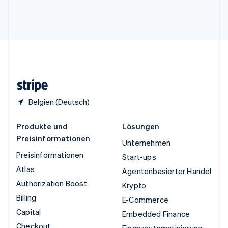
Vereinigte Arabische Emirate
English
Vereinigte Staaten
English
Español
简体中文
Vereinigtes Königreich
English
Zypern
English
Belgien (Deutsch)
Produkte und
Lösungen
Preisinformationen
Unternehmen
Preisinformationen
Start-ups
Atlas
Agentenbasierter Handel
Authorization Boost
Krypto
Billing
E-Commerce
Capital
Embedded Finance
Checkout
Finanzautomatisierung