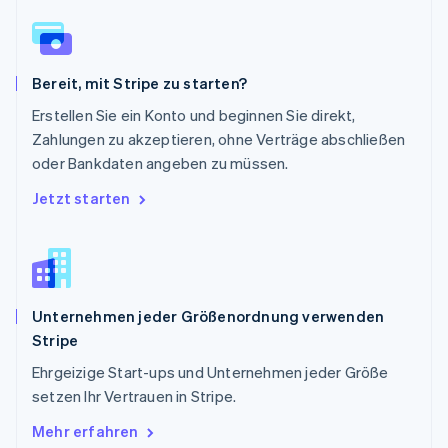
English
Schweden
Svenska
English
Schweiz
Bereit, mit Stripe zu starten?
Deutsch
Français
Italiano
English
Singapur
Erstellen Sie ein Konto und beginnen Sie direkt,
English
简体中文
Zahlungen zu akzeptieren, ohne Verträge abschließen
Slowakei
oder Bankdaten angeben zu müssen.
English
Slowenien
Jetzt starten
English
Italiano
Sonderverwaltungsregion Hongkong,
China
English
简体中文
Spanien
Unternehmen jeder Größenordnung verwenden
Español
English
Stripe
Thailand
ไทย
English
Ehrgeizige Start-ups und Unternehmen jeder Größe
Tschechische Republik
setzen Ihr Vertrauen in Stripe.
English
Ungarn
Mehr erfahren
English