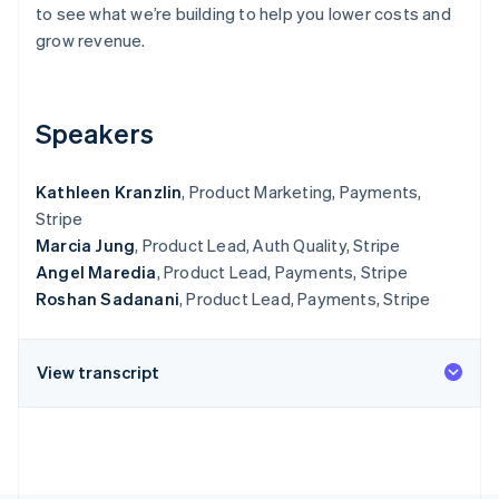
Betrugsprävention
to see what we’re building to help you lower costs and
Ecosystem
grow revenue.
Atlas
Start-up-Gründung
Partner
Stripe App-Marktplatz
Climate
CO₂-Entnahme
Speakers
Identity
Online-Identitätsprüfung
Kathleen Kranzlin
, Product Marketing, Payments,
Stripe
Marcia Jung
, Product Lead, Auth Quality, Stripe
Angel Maredia
, Product Lead, Payments, Stripe
Roshan Sadanani
, Product Lead, Payments, Stripe
Stripe-Sessions 2026
Erfahren Sie, wie Stripe Lösungen für die Wirts
Jetzt ansehen
View transcript