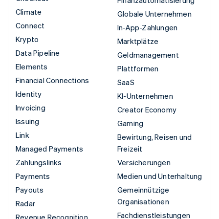
Climate
Globale Unternehmen
Connect
In-App-Zahlungen
Krypto
Marktplätze
Data Pipeline
Geldmanagement
Elements
Plattformen
Financial Connections
SaaS
Identity
KI-Unternehmen
Invoicing
Creator Economy
Issuing
Gaming
Link
Bewirtung, Reisen und
Managed Payments
Freizeit
Zahlungslinks
Versicherungen
Payments
Medien und Unterhaltung
Payouts
Gemeinnützige
Organisationen
Radar
Fachdienstleistungen
Revenue Recognition