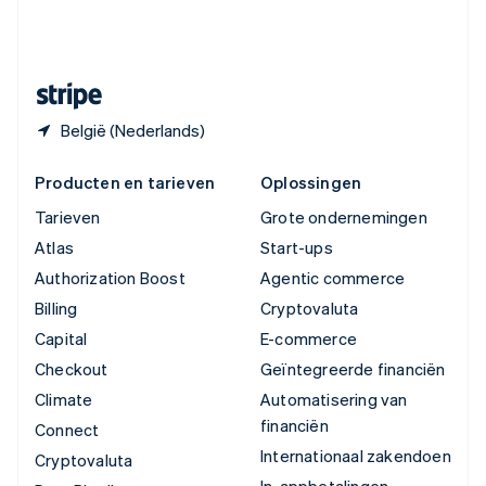
Zweden
Svenska
English
Zwitserland
Deutsch
Français
Italiano
English
België (Nederlands)
Producten en tarieven
Oplossingen
Tarieven
Grote ondernemingen
Atlas
Start-ups
Authorization Boost
Agentic commerce
Billing
Cryptovaluta
Capital
E-commerce
Checkout
Geïntegreerde financiën
Climate
Automatisering van
financiën
Connect
Internationaal zakendoen
Cryptovaluta
In-appbetalingen