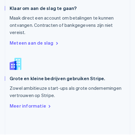
Roemenië
Klaar om aan de slag te gaan?
English
Singapore
Maak direct een account om betalingen te kunnen
English
简体中文
ontvangen. Contracten of bankgegevens zijn niet
Slovenië
vereist.
English
Italiano
Slowakije
Meteen aan de slag
English
Spanje
Español
English
Thailand
ไทย
English
Grote en kleine bedrijven gebruiken Stripe.
Tsjechië
English
Zowel ambitieuze start-ups als grote ondernemingen
Vasteland van China
vertrouwen op Stripe.
简体中文
English
Verenigd Koninkrijk
Meer informatie
English
Verenigde Arabische Emiraten
English
Verenigde Staten
English
Español
简体中文