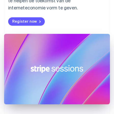
te helpen de toekomst van de
Gibraltar
interneteconomie vorm te geven.
English
Griekenland
English
Register now
Hongarije
English
Hongkong SAR, China
English
简体中文
Ierland
English
India
English
Italië
Italiano
English
Japan
日本語
English
Kroatië
English
Italiano
Letland
English
Liechtenstein
Deutsch
English