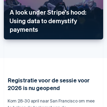
Australië
English
A look under Stripe’s hood:
België
Using data to demystify
Nederlands
Français
Deutsch
English
Brazilië
payments
Português
English
Bulgarije
English
Canada
English
Français
Cyprus
English
Denemarken
English
Duitsland
Deutsch
English
Registratie voor de sessie voor
Estland
English
2026 is nu geopend
Finland
English
Svenska
Frankrijk
Kom 28-30 april naar San Francisco om mee
Français
English