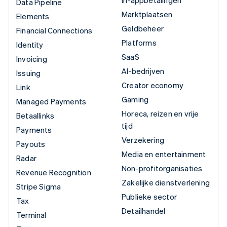
Data Pipeline
Marktplaatsen
Elements
Geldbeheer
Financial Connections
Platforms
Identity
SaaS
Invoicing
AI-bedrijven
Issuing
Creator economy
Link
Gaming
Managed Payments
Horeca, reizen en vrije
Betaallinks
tijd
Payments
Verzekering
Payouts
Media en entertainment
Radar
Non-profitorganisaties
Revenue Recognition
Zakelijke dienstverlening
Stripe Sigma
Publieke sector
Tax
Detailhandel
Terminal