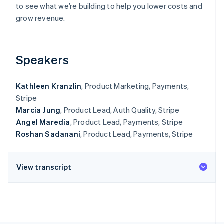
to see what we’re building to help you lower costs and
Oprichting van een start-up
grow revenue.
Climate
Ecosysteem
CO₂-verwijdering
Partners
Identity
Stripe App Marketplace
Speakers
Online identiteitsverificatie
Kathleen Kranzlin
, Product Marketing, Payments,
Stripe
Marcia Jung
, Product Lead, Auth Quality, Stripe
Stripe Sessions 2026
Angel Maredia
, Product Lead, Payments, Stripe
Ontdek hoe Stripe de economische infrastructuu
Roshan Sadanani
, Product Lead, Payments, Stripe
Nu bekijken
View transcript