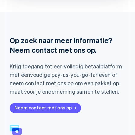
Litouwen
English
Luxemburg
Français
Deutsch
English
Maleisië
English
简体中文
Op zoek naar meer informatie?
Malta
Neem contact met ons op.
English
Mexico
Español
English
Krijg toegang tot een volledig betaalplatform
Nederland
Nederlands
English
met eenvoudige pay-as-you-go-tarieven of
Nieuw-Zeeland
neem contact met ons op om een pakket op
English
Noorwegen
maat voor je onderneming samen te stellen.
English
Oostenrijk
Neem contact met ons op
Deutsch
English
Polen
English
Portugal
Português
English