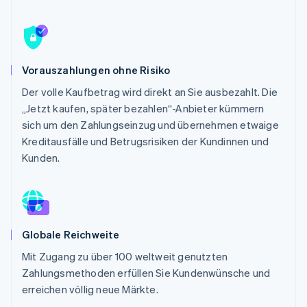
Betrugsprävention
Ecosystem
Atlas
Start-up-Gründung
Partner
Stripe App-Marktplatz
Climate
Vorauszahlungen ohne Risiko
CO₂-Entnahme
Der volle Kaufbetrag wird direkt an Sie ausbezahlt. Die
Identity
Online-Identitätsprüfung
„Jetzt kaufen, später bezahlen“-Anbieter kümmern
sich um den Zahlungseinzug und übernehmen etwaige
Kreditausfälle und Betrugsrisiken der Kundinnen und
Kunden.
Stripe-Sessions 2026
Erfahren Sie, wie Stripe Lösungen für die Wirts
Jetzt ansehen
Globale Reichweite
Mit Zugang zu über 100 weltweit genutzten
Zahlungsmethoden erfüllen Sie Kundenwünsche und
erreichen völlig neue Märkte.