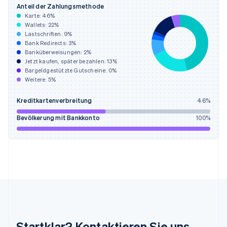
English
Anteil der Zahlungsmethode
Irland
Karte:
46
%
English
Wallets:
22
%
Italien
Lastschriften:
9
%
Italiano
English
Bank Redirects:
3
%
Japan
Banküberweisungen:
2
%
日本語
English
Jetzt kaufen, später bezahlen:
13
%
Kanada
Bargeldgestützte Gutscheine:
0
%
Weitere:
5
%
English
Français
Kroatien
Kreditkartenverbreitung
46
%
English
Italiano
Lettland
Bevölkerung mit Bankkonto
100
%
English
Liechtenstein
Deutsch
English
Litauen
English
Luxemburg
Français
Deutsch
English
Malaysia
English
简体中文
Malta
Startklar? Kontaktieren Sie uns
English