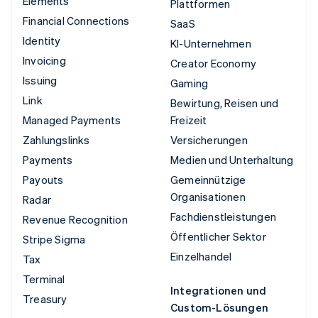
Elements
Plattformen
Financial Connections
SaaS
Identity
KI-Unternehmen
Invoicing
Creator Economy
Issuing
Gaming
Link
Bewirtung, Reisen und
Managed Payments
Freizeit
Zahlungslinks
Versicherungen
Payments
Medien und Unterhaltung
Payouts
Gemeinnützige
Organisationen
Radar
Fachdienstleistungen
Revenue Recognition
Öffentlicher Sektor
Stripe Sigma
Einzelhandel
Tax
Terminal
Integrationen und
Treasury
Custom-Lösungen