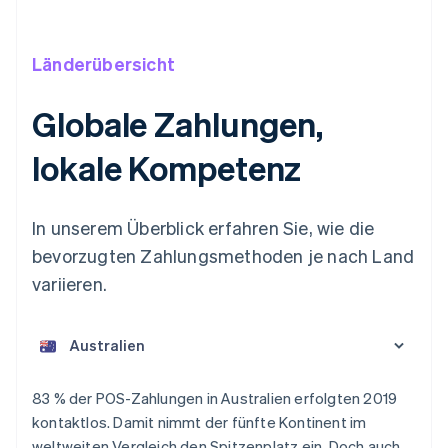
Länderübersicht
Globale Zahlungen,
lokale Kompetenz
In unserem Überblick erfahren Sie, wie die
bevorzugten Zahlungsmethoden je nach Land
variieren.
Australien
83 % der POS-Zahlungen in Australien erfolgten 2019
English
kontaktlos. Damit nimmt der fünfte Kontinent im
Belgien
weltweiten Vergleich den Spitzenplatz ein. Doch auch