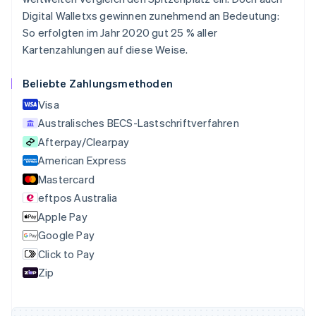
Nederlands
Français
Deutsch
English
Brasilien
Digital Walletxs gewinnen zunehmend an Bedeutung:
Português
English
So erfolgten im Jahr 2020 gut 25 % aller
Bulgarien
Kartenzahlungen auf diese Weise.
English
Dänemark
Beliebte Zahlungsmethoden
English
Deutschland
Visa
Deutsch
English
Australisches BECS-Lastschriftverfahren
Estland
Afterpay/Clearpay
English
Festlandchina
American Express
简体中文
English
Mastercard
Finnland
eftpos Australia
English
Svenska
Frankreich
Apple Pay
Français
English
Google Pay
Gibraltar
Click to Pay
English
Griechenland
Zip
English
Indien