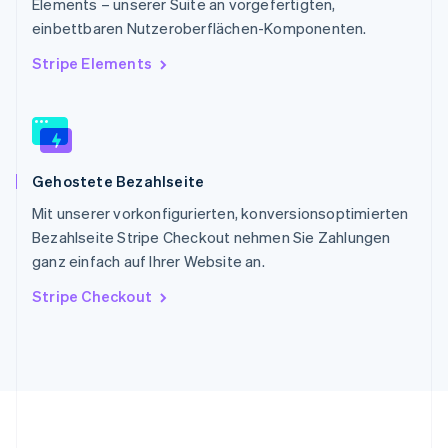
Elements – unserer Suite an vorgefertigten,
Slowakei
einbettbaren Nutzeroberflächen-Komponenten.
English
Slowenien
Stripe Elements
English
Italiano
Sonderverwaltungsregion Hongkong,
China
English
简体中文
Spanien
Gehostete Bezahlseite
Español
English
Thailand
Mit unserer vorkonfigurierten, konversionsoptimierten
ไทย
English
Bezahlseite Stripe Checkout nehmen Sie Zahlungen
Tschechische Republik
ganz einfach auf Ihrer Website an.
English
Ungarn
Stripe Checkout
English
Vereinigte Arabische Emirate
English
Vereinigte Staaten
English
Español
简体中文
Vereinigtes Königreich
English
Zypern