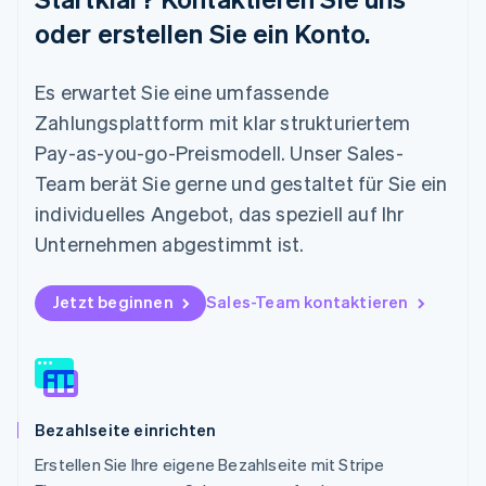
Mexiko
oder erstellen Sie ein Konto.
Español
English
Neuseeland
Es erwartet Sie eine umfassende
English
Niederlande
Zahlungsplattform mit klar strukturiertem
Nederlands
English
Pay-as-you-go-Preismodell. Unser Sales-
Norwegen
English
Team berät Sie gerne und gestaltet für Sie ein
Österreich
individuelles Angebot, das speziell auf Ihr
Deutsch
English
Polen
Unternehmen abgestimmt ist.
English
Portugal
Jetzt beginnen
Sales-Team kontaktieren
Português
English
Rumänien
English
Schweden
Svenska
English
Schweiz
Bezahlseite einrichten
Deutsch
Français
Italiano
English
Singapur
Erstellen Sie Ihre eigene Bezahlseite mit Stripe
English
简体中文