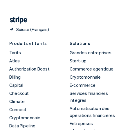
Deutsch
Français
Italiano
English
Thaïlande
ไทย
English
Suisse (Français)
Produits et tarifs
Solutions
Tarifs
Grandes entreprises
Atlas
Start-up
Authorization Boost
Commerce agentique
Billing
Cryptomonnaie
Capital
E-commerce
Checkout
Services financiers
intégrés
Climate
Automatisation des
Connect
opérations financières
Cryptomonnaie
Entreprises
Data Pipeline