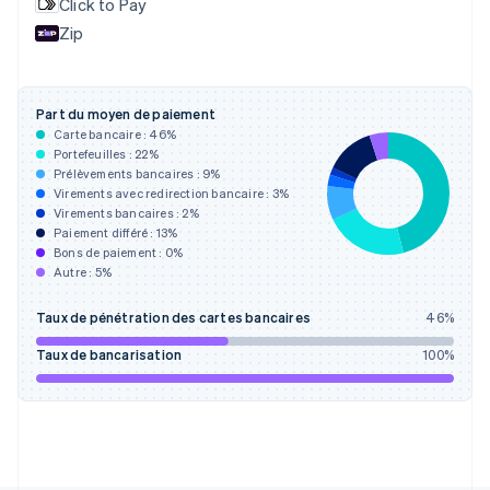
Click to Pay
English
Zip
Espagne
Español
English
Estonie
English
Part du moyen de paiement
États-Unis
Carte bancaire :
46
%
English
Español
简体中文
Portefeuilles :
22
%
Finlande
Prélèvements bancaires :
9
%
Virements avec redirection bancaire :
3
%
English
Svenska
Virements bancaires :
2
%
France
Paiement différé :
13
%
Français
English
Bons de paiement :
0
%
Gibraltar
Autre :
5
%
English
Grèce
Taux de pénétration des cartes bancaires
46
%
English
Hongrie
Taux de bancarisation
100
%
English
Inde
English
Irlande
English
Italie