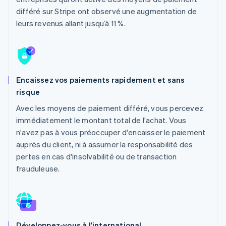
Découvrez les prochaines évolutions
Commerce en ligne
différé sur Stripe ont observé une augmentation de
Radar
leurs revenus allant jusqu’à 11 %.
Prévention de la fraude
Écosystème
Atlas
Constitution de start-up
Partenaires
Climate
Stripe App Marketplace
Encaissez vos paiements rapidement et sans
Élimination du carbone
risque
Identity
Vérification de l'identité
Avec les moyens de paiement différé, vous percevez
immédiatement le montant total de l'achat. Vous
n'avez pas à vous préoccuper d'encaisser le paiement
auprès du client, ni à assumer la responsabilité des
pertes en cas d'insolvabilité ou de transaction
Stripe Sessions 2026
frauduleuse.
Découvrez comment Stripe construit l’infrastructure écono
Regarder la vidéo
Développez-vous à l'international