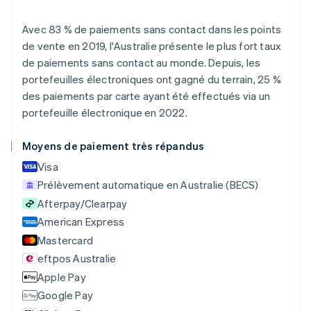
Allemagne
Deutsch
English
Australie
Avec 83 % de paiements sans contact dans les points
English
de vente en 2019, l'Australie présente le plus fort taux
Autriche
de paiements sans contact au monde. Depuis, les
Deutsch
English
portefeuilles électroniques ont gagné du terrain, 25 %
Belgique
des paiements par carte ayant été effectués via un
Nederlands
Français
Deutsch
English
Brésil
portefeuille électronique en 2022.
Português
English
Bulgarie
Moyens de paiement très répandus
English
Visa
Canada
English
Français
Prélèvement automatique en Australie (BECS)
Chine continentale
Afterpay/Clearpay
简体中文
English
American Express
Chypre
English
Mastercard
Croatie
eftpos Australie
English
Italiano
Apple Pay
Danemark
English
Google Pay
Émirats arabes unis