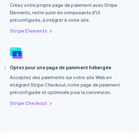
Nederlands
English
Créez votre propre page de paiement avec Stripe
Pologne
Elements, notre suite de composants d'UI
English
préconfigurés, à intégrer à votre site.
Portugal
Português
English
Stripe Elements
R.A.S. de Hong Kong, Chine
English
简体中文
République tchèque
English
Roumanie
Optez pour une page de paiement hébergée
English
Royaume-Uni
Acceptez des paiements sur votre site Web en
English
intégrant Stripe Checkout, notre page de paiement
Singapour
préconfigurée et optimisée pour la conversion.
English
简体中文
Slovaquie
Stripe Checkout
English
Slovénie
English
Italiano
Suède
Svenska
English
Suisse