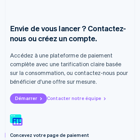
Italiano
English
Japon
日本語
English
Lettonie
Envie de vous lancer ? Contactez-
English
nous ou créez un compte.
Liechtenstein
Deutsch
English
Lituanie
Accédez à une plateforme de paiement
English
Luxembourg
complète avec une tarification claire basée
Français
Deutsch
English
sur la consommation, ou contactez-nous pour
Malaisie
bénéficier d'une offre sur mesure.
English
简体中文
Malte
English
Démarrer
Contacter notre équipe
Mexique
Español
English
Norvège
English
Nouvelle-Zélande
English
Concevez votre page de paiement
Pays-Bas