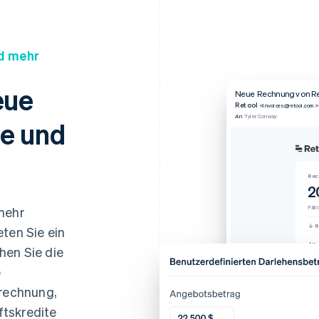
d mehr
eue
Neue Rechnung von R
Retool
<invoices@retool.com>
An
Tyler Conway
e und
Rec
2
mehr
Fäll
R
ten Sie ein
An
hen Sie die
Von
Ver
e
rechnung,
ftskredite