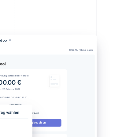
etool
10:22 AM (3 hours ago)
hnungsaussteller Retool
00,00 €
ig: 20. Februar 2021
echnung herunterladen
Tyler Conway
Retool
merk
Vielen Dank für Ihr Vertrauen!
Diese Rechnung bezahlen