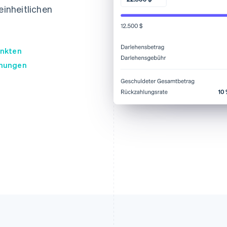
Rec
einheitlichen
Pro
Steu
unkten
Fäl
hnungen
Pow