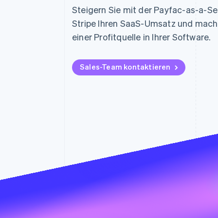
Optimierung der
Datensynchronisier
Steigern Sie mit der Payfac-as-a-S
Autorisierungsraten
Link
Stripe Ihren SaaS-Umsatz und mach
Beschleunigter Bezahlvorgang
einer Profitquelle in Ihrer Software.
Financial Connections
Verbundene Finanzdaten
Sales-Team kontaktieren