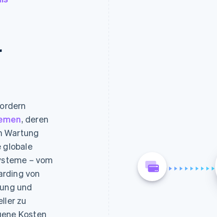
r
ordern
temen
, deren
n Wartung
e globale
Systeme – vom
arding von
rung und
ller zu
gene Kosten