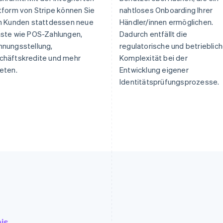
tform von Stripe können Sie
nahtloses Onboarding Ihrer
en Kunden stattdessen neue
Händler/innen ermöglichen.
nste wie POS-Zahlungen,
Dadurch entfällt die
hnungsstellung,
regulatorische und betrieblic
chäftskredite und mehr
Komplexität bei der
eten.
Entwicklung eigener
Identitätsprüfungsprozesse.
is