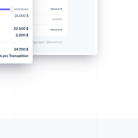
hnung #329238-0608
-Tarif (4 Nutzer/innen)
200,00 €
ersatz 7.25%
200,00 €
liger Betrag
200,00 €
ered by
Bedingungen
Datenschutz