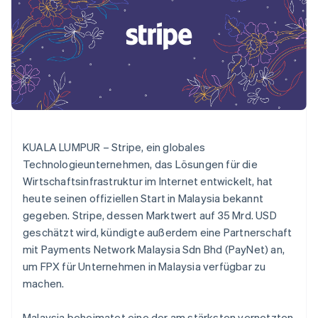
Data Pipeline
Geldmanagement
Marktplatz auf
Zugriff auf mehr als
Datensynchronisierung
Produkt-Roadmap
Plattformen
Grundlagen der
125
Stripe Sessions
SaaS
Abonnementverwaltung
Terminal
Karriere
Zahlungen vor Ort
Newsroom
So setzen Sie
Authorization
Stripe Press
nutzungsbasierte
Boost
Abrechnung um
Nach Branche
Optimierung der
Stablecoin-gestützte
Autorisierungsraten
Karten ausgeben: So
Link
KI-Unternehmen
Kontakt
geht´s
Beschleunigter
Creator Economy
Bereitstellung und
KUALA LUMPUR – Stripe, ein globales
Bezahlvorgang
Gaming
Verwaltung von
Sales-Team
Financial
Bewirtung, Reisen und
Technologieunternehmen, das Lösungen für die
Diensten mit Agenten
kontaktieren
Connections
Freizeit
Partner werden
Wirtschaftsinfrastruktur im Internet entwickelt, hat
Verbundene
Versicherungen
heute seinen offiziellen Start in Malaysia bekannt
Medien und
Finanzdaten
Unterhaltung
gegeben. Stripe, dessen Marktwert auf 35 Mrd. USD
Ressourcen
Gemeinnützige
geschätzt wird, kündigte außerdem eine Partnerschaft
Organisationen
mit Payments Network Malaysia Sdn Bhd (PayNet) an,
Fachdienstleistungen
App-Integrationen
Mehr
Öffentlicher Sektor
Code-Beispiele
um FPX für Unternehmen in Malaysia verfügbar zu
Product roadmap
Einzelhandel
Entwickler-Blog
machen.
Ausblick
API-Status
Radar
Malaysia beheimatet eine der am stärksten vernetzten