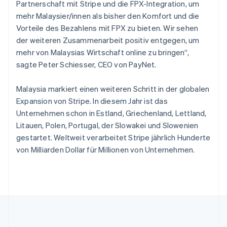
Slowakei
Partnerschaft mit Stripe und die FPX-Integration, um
English
mehr Malaysier/innen als bisher den Komfort und die
Slowenien
Vorteile des Bezahlens mit FPX zu bieten. Wir sehen
English
Italiano
der weiteren Zusammenarbeit positiv entgegen, um
Sonderverwaltungsregion Hongkong,
mehr von Malaysias Wirtschaft online zu bringen“,
China
sagte Peter Schiesser, CEO von PayNet.
English
简体中文
Spanien
Malaysia markiert einen weiteren Schritt in der globalen
Español
English
Thailand
Expansion von Stripe. In diesem Jahr ist das
ไทย
English
Unternehmen schon in Estland, Griechenland, Lettland,
Tschechische Republik
Litauen, Polen, Portugal, der Slowakei und Slowenien
English
gestartet. Weltweit verarbeitet Stripe jährlich Hunderte
Ungarn
von Milliarden Dollar für Millionen von Unternehmen.
English
Vereinigte Arabische Emirate
English
Vereinigte Staaten
English
Español
简体中文
Vereinigtes Königreich
English
Zypern