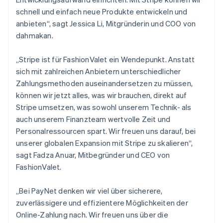
Mexiko
schnell und einfach neue Produkte entwickeln und
Español
English
anbieten“, sagt Jessica Li, Mitgründerin und COO von
Neuseeland
dahmakan.
English
Niederlande
Nederlands
English
„Stripe ist für FashionValet ein Wendepunkt. Anstatt
Norwegen
sich mit zahlreichen Anbietern unterschiedlicher
English
Zahlungsmethoden auseinandersetzen zu müssen,
Österreich
können wir jetzt alles, was wir brauchen, direkt auf
Deutsch
English
Polen
Stripe umsetzen, was sowohl unserem Technik- als
English
auch unserem Finanzteam wertvolle Zeit und
Portugal
Personalressourcen spart. Wir freuen uns darauf, bei
Português
English
unserer globalen Expansion mit Stripe zu skalieren“,
Rumänien
sagt Fadza Anuar, Mitbegründer und CEO von
English
Schweden
FashionValet.
Svenska
English
Schweiz
„Bei PayNet denken wir viel über sicherere,
Deutsch
Français
Italiano
English
zuverlässigere und effizientere Möglichkeiten der
Singapur
Online-Zahlung nach. Wir freuen uns über die
English
简体中文