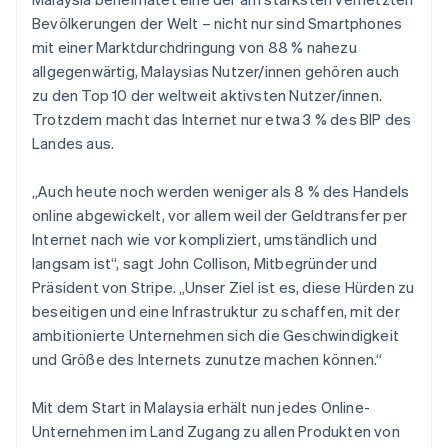
Betrugsprävention
Ecosystem
Bevölkerungen der Welt – nicht nur sind Smartphones
Atlas
mit einer Marktdurchdringung von 88 % nahezu
Start-up-Gründung
Partner
allgegenwärtig, Malaysias Nutzer/innen gehören auch
Stripe App-Marktplatz
Climate
zu den Top 10 der weltweit aktivsten Nutzer/innen.
CO₂-Entnahme
Trotzdem macht das Internet nur etwa 3 % des BIP des
Identity
Landes aus.
Online-Identitätsprüfung
„Auch heute noch werden weniger als 8 % des Handels
online abgewickelt, vor allem weil der Geldtransfer per
Internet nach wie vor kompliziert, umständlich und
langsam ist“, sagt John Collison, Mitbegründer und
Stripe-Sessions 2026
Präsident von Stripe. „Unser Ziel ist es, diese Hürden zu
Erfahren Sie, wie Stripe Lösungen für die Wirts
Jetzt ansehen
beseitigen und eine Infrastruktur zu schaffen, mit der
ambitionierte Unternehmen sich die Geschwindigkeit
und Größe des Internets zunutze machen können.“
Mit dem Start in Malaysia erhält nun jedes Online-
Unternehmen im Land Zugang zu allen Produkten von