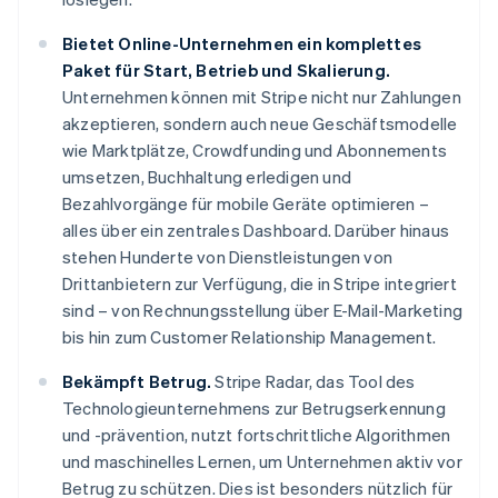
Bietet Online-Unternehmen ein komplettes
Paket für Start, Betrieb und Skalierung.
Unternehmen können mit Stripe nicht nur Zahlungen
akzeptieren, sondern auch neue Geschäftsmodelle
wie Marktplätze, Crowdfunding und Abonnements
umsetzen, Buchhaltung erledigen und
Bezahlvorgänge für mobile Geräte optimieren –
alles über ein zentrales Dashboard. Darüber hinaus
stehen Hunderte von Dienstleistungen von
Drittanbietern zur Verfügung, die in Stripe integriert
sind – von Rechnungsstellung über E-Mail-Marketing
bis hin zum Customer Relationship Management.
Bekämpft Betrug.
Stripe Radar, das Tool des
Technologieunternehmens zur Betrugserkennung
Australien
und -prävention, nutzt fortschrittliche Algorithmen
English
und maschinelles Lernen, um Unternehmen aktiv vor
Belgien
Betrug zu schützen. Dies ist besonders nützlich für
Nederlands
Français
Deutsch
English