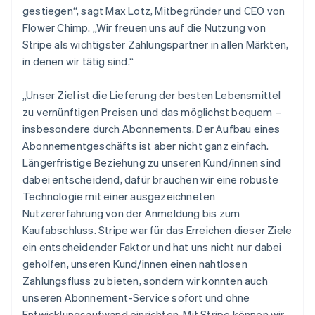
Irland
gestiegen“, sagt Max Lotz, Mitbegründer und CEO von
English
Flower Chimp. „Wir freuen uns auf die Nutzung von
Italien
Stripe als wichtigster Zahlungspartner in allen Märkten,
Italiano
English
in denen wir tätig sind.“
Japan
日本語
English
Kanada
„Unser Ziel ist die Lieferung der besten Lebensmittel
English
Français
zu vernünftigen Preisen und das möglichst bequem –
Kroatien
insbesondere durch Abonnements. Der Aufbau eines
English
Italiano
Abonnementgeschäfts ist aber nicht ganz einfach.
Lettland
Längerfristige Beziehung zu unseren Kund/innen sind
English
Liechtenstein
dabei entscheidend, dafür brauchen wir eine robuste
Deutsch
English
Technologie mit einer ausgezeichneten
Litauen
Nutzererfahrung von der Anmeldung bis zum
English
Kaufabschluss. Stripe war für das Erreichen dieser Ziele
Luxemburg
ein entscheidender Faktor und hat uns nicht nur dabei
Français
Deutsch
English
Malaysia
geholfen, unseren Kund/innen einen nahtlosen
English
简体中文
Zahlungsfluss zu bieten, sondern wir konnten auch
Malta
unseren Abonnement-Service sofort und ohne
English
Entwicklungsaufwand einrichten. Mit Stripe können wir