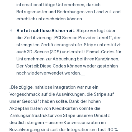
Brasilien
international tätige Unternehmen, da sich
Português
English
Betrugsmuster und Bedrohungen von Land zu Land
Bulgarien
erheblich unterscheiden können.
English
Dänemark
Bietet nahtlose Sicherheit.
Stripe verfügt über
English
die Zertifizierung „PCI Service Provider Level 1“, der
Deutschland
strengsten Zertifizierungsstufe. Stripe unterstützt
Deutsch
English
Estland
auch 3D-Secure (3DS) und erstellt Einmal-Codes für
English
Unternehmen zur Abbuchung bei ihren Kund/innen.
Festlandchina
Der Vorteil: Diese Codes können weder gestohlen
简体中文
English
noch wiederverwendet werden.__
Finnland
English
Svenska
Frankreich
„Die zügige, nahtlose Integration war nur ein
Français
English
Vorgeschmack auf die Auswirkungen, die Stripe auf
Gibraltar
unser Geschäft haben sollte. Dank der hohen
English
Akzeptanzraten von Kreditkarten konnte die
Griechenland
Zahlungsinfrastruktur von Stripe unseren Umsatz
English
deutlich steigern – unsere Konversionsraten im
Indien
Bezahlvorgang sind seit der Integration um fast 40 %
English