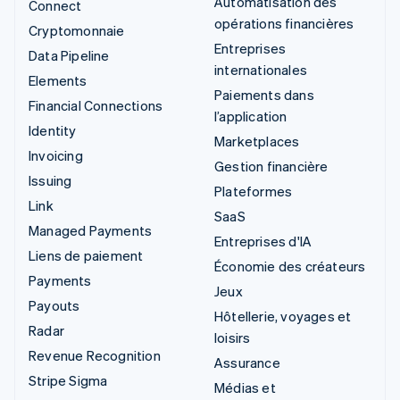
Automatisation des
Connect
opérations financières
Cryptomonnaie
Entreprises
Data Pipeline
internationales
Elements
Paiements dans
Financial Connections
l’application
Identity
Marketplaces
Invoicing
Gestion financière
Issuing
Plateformes
Link
SaaS
Managed Payments
Entreprises d'IA
Liens de paiement
Économie des créateurs
Payments
Jeux
Payouts
Hôtellerie, voyages et
Radar
loisirs
Revenue Recognition
Assurance
Stripe Sigma
Médias et