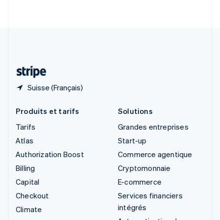
English
Italiano
Suède
Svenska
English
Suisse
Deutsch
Français
Italiano
English
Thaïlande
ไทย
English
Suisse (Français)
Produits et tarifs
Solutions
Tarifs
Grandes entreprises
Atlas
Start-up
Authorization Boost
Commerce agentique
Billing
Cryptomonnaie
Capital
E-commerce
Checkout
Services financiers
intégrés
Climate