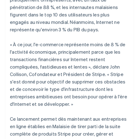
Découvrez les prochaines évolutions
Commerce en ligne
pénétration de 88 %, et les internautes malaisiens
Radar
figurent dans le top 10 des utilisateurs les plus
Prévention de la fraude
engagés au niveau mondial. Néanmoins, Internet ne
Écosystème
Atlas
représente qu'environ 3 % du PIB du pays.
Constitution de start-up
Partenaires
Climate
« À ce jour, l'e-commerce représente moins de 8 % de
Stripe App Marketplace
Élimination du carbone
l'activité économique, principalement parce que les
transactions financières sur Internet restent
Identity
Vérification de l'identité
compliquées, fastidieuses et lentes », déclare John
Collison, Cofondateur et Président de Stripe. « Stripe
s'est donné pour objectif de supprimer ces obstacles
et de concevoir le type d'infrastructure dont les
entreprises ambitieuses ont besoin pour opérer à l'ère
Stripe Sessions 2026
d'Internet et se développer. »
Découvrez comment Stripe construit l’infrastructure écono
Regarder la vidéo
Ce lancement permet dès maintenant aux entreprises
en ligne établies en Malaisie de tirer parti de la suite
complète de produits Stripe pour créer, gérer et