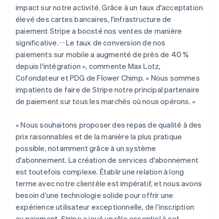
English
Italiano
impact sur notre activité. Grâce à un taux d'acceptation
Danemark
élevé des cartes bancaires, l'infrastructure de
English
paiement Stripe a boosté nos ventes de manière
Émirats arabes unis
significative.ㄧLe taux de conversion de nos
English
paiements sur mobile a augmenté de près de 40 %
Espagne
depuis l'intégration », commente Max Lotz,
Español
English
Estonie
Cofondateur et PDG de Flower Chimp. « Nous sommes
English
impatients de faire de Stripe notre principal partenaire
États-Unis
de paiement sur tous les marchés où nous opérons. »
English
Español
简体中文
Finlande
« Nous souhaitons proposer des repas de qualité à des
English
Svenska
France
prix raisonnables et de la manière la plus pratique
Français
English
possible, notamment grâce à un système
Gibraltar
d'abonnement. La création de services d'abonnement
English
est toutefois complexe. Établir une relation à long
Grèce
terme avec notre clientèle est impératif, et nous avons
English
Hongrie
besoin d'une technologie solide pour offrir une
English
expérience utilisateur exceptionnelle, de l'inscription
Inde
au paiement. Stripe a joué un rôle essentiel à cet