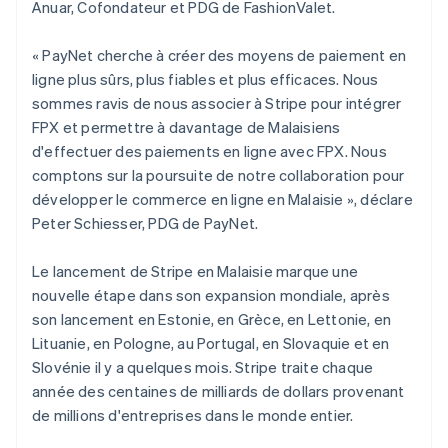
Anuar, Cofondateur et PDG de FashionValet.
English
Nouvelle-Zélande
English
« PayNet cherche à créer des moyens de paiement en
Pays-Bas
ligne plus sûrs, plus fiables et plus efficaces. Nous
Nederlands
English
sommes ravis de nous associer à Stripe pour intégrer
Pologne
FPX et permettre à davantage de Malaisiens
English
Portugal
d'effectuer des paiements en ligne avec FPX. Nous
Português
English
comptons sur la poursuite de notre collaboration pour
R.A.S. de Hong Kong, Chine
développer le commerce en ligne en Malaisie », déclare
English
简体中文
Peter Schiesser, PDG de PayNet.
République tchèque
English
Le lancement de Stripe en Malaisie marque une
Roumanie
nouvelle étape dans son expansion mondiale, après
English
Royaume-Uni
son lancement en Estonie, en Grèce, en Lettonie, en
English
Lituanie, en Pologne, au Portugal, en Slovaquie et en
Singapour
Slovénie il y a quelques mois. Stripe traite chaque
English
简体中文
année des centaines de milliards de dollars provenant
Slovaquie
de millions d'entreprises dans le monde entier.
English
Slovénie