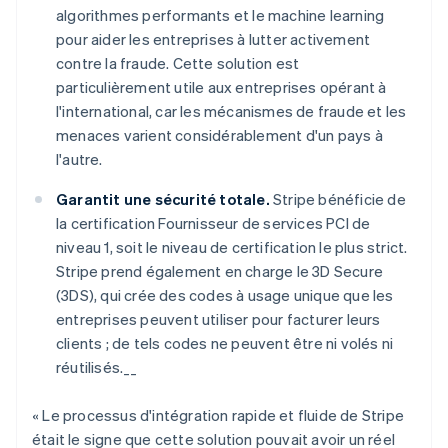
algorithmes performants et le machine learning
pour aider les entreprises à lutter activement
contre la fraude. Cette solution est
Allemagne
particulièrement utile aux entreprises opérant à
Deutsch
English
l'international, car les mécanismes de fraude et les
Australie
menaces varient considérablement d'un pays à
English
Autriche
l'autre.
Deutsch
English
Belgique
Garantit une sécurité totale.
Stripe bénéficie de
Nederlands
Français
Deutsch
English
la certification Fournisseur de services PCI de
Brésil
niveau 1, soit le niveau de certification le plus strict.
Português
English
Stripe prend également en charge le 3D Secure
Bulgarie
(3DS), qui crée des codes à usage unique que les
English
Canada
entreprises peuvent utiliser pour facturer leurs
English
Français
clients ; de tels codes ne peuvent être ni volés ni
Chine continentale
réutilisés.__
简体中文
English
Chypre
« Le processus d'intégration rapide et fluide de Stripe
English
Croatie
était le signe que cette solution pouvait avoir un réel