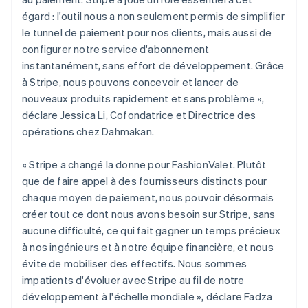
English
égard : l'outil nous a non seulement permis de simplifier
Irlande
le tunnel de paiement pour nos clients, mais aussi de
English
Italie
configurer notre service d'abonnement
Italiano
English
instantanément, sans effort de développement. Grâce
Japon
à Stripe, nous pouvons concevoir et lancer de
日本語
English
nouveaux produits rapidement et sans problème »,
Lettonie
déclare Jessica Li, Cofondatrice et Directrice des
English
opérations chez Dahmakan.
Liechtenstein
Deutsch
English
Lituanie
« Stripe a changé la donne pour FashionValet. Plutôt
English
que de faire appel à des fournisseurs distincts pour
Luxembourg
chaque moyen de paiement, nous pouvoir désormais
Français
Deutsch
English
créer tout ce dont nous avons besoin sur Stripe, sans
Malaisie
aucune difficulté, ce qui fait gagner un temps précieux
English
简体中文
Malte
à nos ingénieurs et à notre équipe financière, et nous
English
évite de mobiliser des effectifs. Nous sommes
Mexique
impatients d'évoluer avec Stripe au fil de notre
Español
English
développement à l'échelle mondiale », déclare Fadza
Norvège