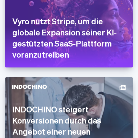
Français
English
Gibraltar
English
Vyro nutzt Stripe, um die
Griechenland
English
globale Expansion seiner KI-
Indien
gestützten SaaS-Plattform
English
Irland
voranzutreiben
English
Italien
Italiano
English
Japan
日本語
English
Kanada
English
Français
Kroatien
English
Italiano
INDOCHINO steigert
Lettland
English
Konversionen durch das
Liechtenstein
Deutsch
English
Angebot einer neuen
Litauen