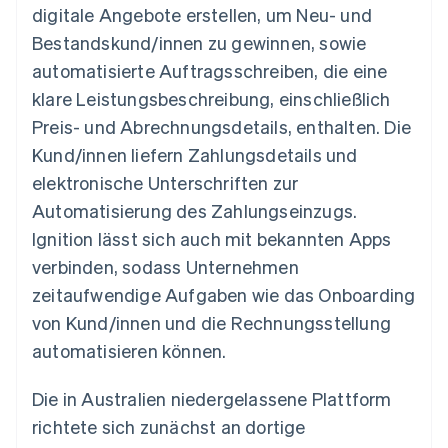
Betrugsprävention
digitale Angebote erstellen, um Neu- und
Ecosystem
Atlas
Bestandskund/innen zu gewinnen, sowie
Start-up-Gründung
Partner
automatisierte Auftragsschreiben, die eine
Stripe App-Marktplatz
Climate
klare Leistungsbeschreibung, einschließlich
CO₂-Entnahme
Preis- und Abrechnungsdetails, enthalten. Die
Identity
Kund/innen liefern Zahlungsdetails und
Online-Identitätsprüfung
elektronische Unterschriften zur
Automatisierung des Zahlungseinzugs.
Ignition lässt sich auch mit bekannten Apps
verbinden, sodass Unternehmen
Stripe-Sessions 2026
Erfahren Sie, wie Stripe Lösungen für die Wirts
zeitaufwendige Aufgaben wie das Onboarding
Jetzt ansehen
von Kund/innen und die Rechnungsstellung
automatisieren können.
Die in Australien niedergelassene Plattform
richtete sich zunächst an dortige