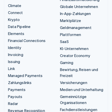
Climate
Globale Unternehmen
Connect
In-App-Zahlungen
Krypto
Marktplätze
Data Pipeline
Geldmanagement
Elements
Plattformen
Financial Connections
SaaS
Identity
KI-Unternehmen
Invoicing
Creator Economy
Issuing
Gaming
Link
Bewirtung, Reisen und
Managed Payments
Freizeit
Zahlungslinks
Versicherungen
Payments
Medien und Unterhaltung
Payouts
Gemeinnützige
Organisationen
Radar
Fachdienstleistungen
Revenue Recognition