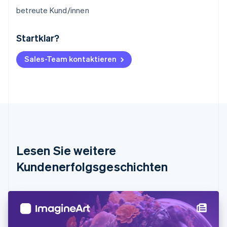
betreute Kund/innen
Startklar?
Australien
English
Belgien
Sales-Team kontaktieren
Nederlands
Français
Deutsch
English
Brasilien
Português
English
Bulgarien
English
Dänemark
English
Deutschland
Lesen Sie weitere
Deutsch
English
Estland
Kundenerfolgsgeschichten
English
Festlandchina
简体中文
English
Finnland
English
Svenska
Frankreich