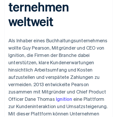
ternehmen
Data Pipeline
Geldmanagement
Marktplatz auf
Zugriff auf mehr als
Datensynchronisierung
Produkt-Roadmap
Plattformen
Grundlagen der
125
Stripe Sessions
SaaS
Abonnementverwaltung
weltweit
Terminal
Karriere
Zahlungen vor Ort
Newsroom
So setzen Sie
Authorization
Stripe Press
nutzungsbasierte
Boost
Abrechnung um
Nach Branche
Optimierung der
Stablecoin-gestützte
Als Inhaber eines Buchhaltungsunternehmens
Autorisierungsraten
Karten ausgeben: So
Link
KI-Unternehmen
Kontakt
geht´s
wollte Guy Pearson, Mitgründer und CEO von
Beschleunigter
Creator Economy
Bereitstellung und
Ignition, die Firmen der Branche dabei
Bezahlvorgang
Gaming
Verwaltung von
Sales-Team
Financial
Bewirtung, Reisen und
Diensten mit Agenten
kontaktieren
unterstützen, klare Kundenerwartungen
Connections
Freizeit
Partner werden
Verbundene
Versicherungen
hinsichtlich Arbeitsumfang und Kosten
Medien und
Finanzdaten
aufzustellen und verspätete Zahlungen zu
Unterhaltung
Ressourcen
Gemeinnützige
vermeiden. 2013 entwickelte Pearson
Organisationen
zusammen mit Mitgründer und Chief Product
Fachdienstleistungen
App-Integrationen
Mehr
Öffentlicher Sektor
Code-Beispiele
Officer Dane Thomas
Ignition
eine Plattform
Product roadmap
Einzelhandel
Entwickler-Blog
zur Kundeninteraktion und Umsatzsteigerung.
Ausblick
API-Status
Mit dieser Plattform können Unternehmen
Radar