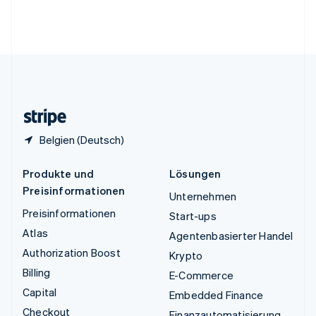
Vereinigte Arabische Emirate
English
Vereinigte Staaten
English
Español
简体中文
Vereinigtes Königreich
English
Zypern
English
Belgien (Deutsch)
Produkte und
Lösungen
Preisinformationen
Unternehmen
Preisinformationen
Start-ups
Atlas
Agentenbasierter Handel
Authorization Boost
Krypto
Billing
E-Commerce
Capital
Embedded Finance
Checkout
Finanzautomatisierung