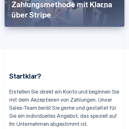
Zahlungsmethode mit Klarna
English
Luxemburg
über Stripe
Français
Deutsch
English
Malaysia
English
简体中文
Malta
English
Mexiko
Español
English
Neuseeland
English
Niederlande
Nederlands
English
Startklar?
Norwegen
English
Österreich
Erstellen Sie direkt ein Konto und beginnen Sie
Deutsch
English
mit dem Akzeptieren von Zahlungen. Unser
Polen
Sales-Team berät Sie gerne und gestaltet für
English
Portugal
Sie ein individuelles Angebot, das speziell auf
Português
English
Ihr Unternehmen abgestimmt ist.
Rumänien