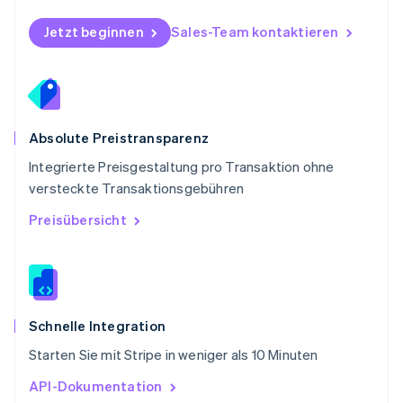
English
Schweden
Jetzt beginnen
Sales-Team kontaktieren
Svenska
English
Schweiz
Deutsch
Français
Italiano
English
Singapur
English
简体中文
Slowakei
Absolute Preistransparenz
English
Integrierte Preisgestaltung pro Transaktion ohne
Slowenien
versteckte Transaktionsgebühren
English
Italiano
Sonderverwaltungsregion Hongkong,
Preisübersicht
China
English
简体中文
Spanien
Español
English
Thailand
ไทย
English
Schnelle Integration
Tschechische Republik
Starten Sie mit Stripe in weniger als 10 Minuten
English
Ungarn
API-Dokumentation
English