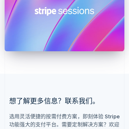
Deutsch
English
卢森堡
Français
Deutsch
English
罗马尼亚
English
马尔他
English
马来西亚
English
简体中文
美国
English
Español
简体中文
墨西哥
Español
English
挪威
English
葡萄牙
想了解更多信息？联系我们。
Português
English
日本
日本語
English
选用灵活便捷的按需付费方案，即刻体验 Stripe
瑞典
功能强大的支付平台。需要定制解决方案？欢迎
Svenska
English
瑞士