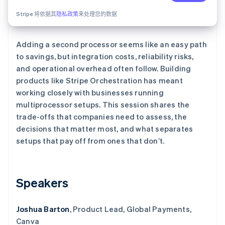
了解 Stripe 如何为 AI 构建经济基础设施。
Stripe 将依据其
隐私政策
来处理您的数据
立即观看
Adding a second processor seems like an easy path
to savings, but integration costs, reliability risks,
and operational overhead often follow. Building
products like Stripe Orchestration has meant
working closely with businesses running
multiprocessor setups. This session shares the
trade-offs that companies need to assess, the
decisions that matter most, and what separates
setups that pay off from ones that don’t.
Speakers
Joshua Barton
, Product Lead, Global Payments,
Canva