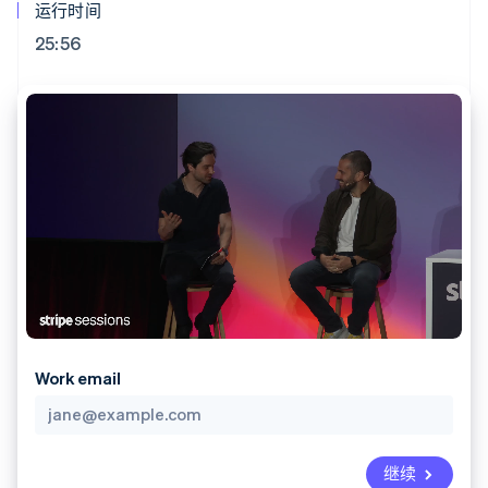
化
Stripe Sigma
运行时间
产品路线图
SaaS
自定义报告
Link
Sessions 年度大会
25:56
加速结账
Data Pipeline
招聘
数据同步
资讯中心
资源
Stripe Press
按行业
应用集成
AI 企业
代码示例
更多
创作者经济
开发者博客
联系
Product roadmap
游戏
API 状态
了解未来规划
酒店、旅游与休闲
联系销售
保险
Radar
成为合作伙伴
媒体与娱乐
欺诈防范
非营利组织
Atlas
专业服务
初创企业注册
公共部门
零售
Climate
碳移除
Work email
生态系统
合作伙伴
Stripe App Marketplace
继续
Stripe Sessions 2026