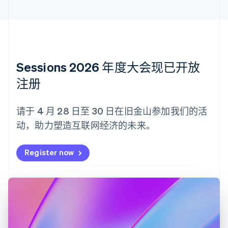
English
丹麦
English
德国
Deutsch
English
法国
Sessions 2026 年度大会现已开放
Français
English
注册
芬兰
English
Svenska
荷兰
请于 4 月 28 日至 30 日在旧金山参加我们的活
Nederlands
English
动，助力塑造互联网经济的未来。
加拿大
English
Français
捷克
Register now
English
克罗地亚
English
Italiano
拉脱维亚
English
立陶宛
English
列支敦士登