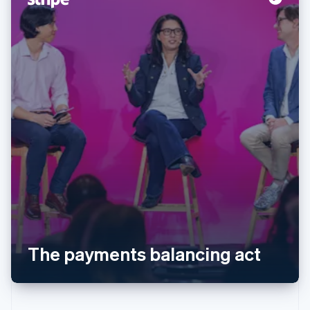
阿联酋
English
爱尔兰
English
爱沙尼亚
English
奥地利
Deutsch
English
澳大利亚
English
巴西
Português
English
The payments balancing act
保加利亚
English
比利时
Nederlands
Français
Deutsch
English
波兰