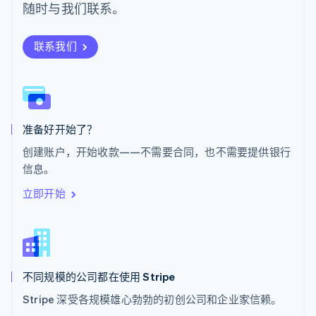
随时与我们联系。
Deutsch
Français
Italiano
English
塞浦路斯
English
联系我们
斯洛伐克
English
斯洛文尼亚
English
Italiano
泰国
ไทย
English
准备好开始了？
希腊
创建账户，开始收款——不需要合同，也不需要提供银行
English
信息。
西班牙
Español
English
立即开始
新加坡
English
简体中文
新西兰
English
匈牙利
English
不同规模的公司都在使用 Stripe
意大利
Stripe 深受各规模雄心勃勃的初创公司和企业家信赖。
Italiano
English
印度