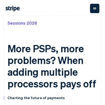
Sessions 2026
按企业阶段
文档
学习
支付
营收
资金管
平台
理
易市
大型企业
Stripe 文档
博客
Payments
Billing
初创企业
API 参考文档
客户案例
在线支付
经常性收入
Global
Conn
库与 SDK
指南
More PSPs, more
Payment links
Metronome
Payouts
Stripe Apps
按用量计费
平台
无代码支付
Subscriptions
向第三
problems? When
按应用场景
Checkout
方打款
支持
预构建支付界
订阅管理
指南
智能体商务
面
Invoicing
adding multiple
加密货币
获取支持
一次性或定期
Elements
电子商务
接受线上付款
托管支持方案
灵活的 UI 组件
账单
嵌入式金融
实施预置结账流程
专业服务
processors pays off
支付方式
Tax
财务自动化
构建平台或交易市场
支持 125 种以
销售税和增值
全球化企业
管理订阅
上
税自动化
应用内支付
提供按用量计费
Authorization
Revenue
交易市场
发行稳定币支持的支付卡
Boost
Recognition
Charting the future of payments
公司
资金管理
通过智能体配置和管理服
支付成功率优
会计自动化
平台
务