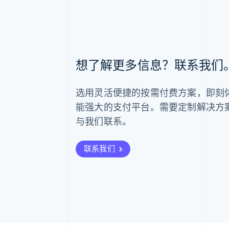
阿联酋
想了解更多信息？联系我们
English
爱尔兰
English
选用灵活便捷的按需付费方案，即刻体验 
爱沙尼亚
English
能强大的支付平台。需要定制解决方
奥地利
与我们联系。
Deutsch
English
澳大利亚
English
联系我们
巴西
Português
English
保加利亚
English
比利时
Nederlands
Français
Deutsch
English
波兰
English