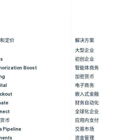
罗马尼亚
斯洛文尼亚
English
English
Italiano
马尔他
泰国
English
ไทย
English
马来西亚
希腊
English
简体中文
English
品和定价
解决方案
价
大型企业
as
初创企业
horization Boost
智能体商务
ing
加密货币
tal
电子商务
ckout
嵌入式金融
mate
财务自动化
nect
全球化企业
密货币
应用内支付
a Pipeline
交易市场
ments
资金管理