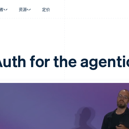
者
资源
定价
景
指南
按行业
公司
资金管理
平台和交易市
商务
持
接受线上付款
AI 企业
产品路线图
Global Payouts
Connect
币
持方案
实施预置结账流程
创作者经济
Sessions 年度大会
向第三方打款
平台支付
务
务
构建平台或交易市场
游戏
招聘
uth for the agenti
金融
管理订阅
酒店、旅游与休闲
资讯中心
动化
提供按用量计费
保险
Stripe Press
企业
发行稳定币支持的支付卡
媒体与娱乐
支付
通过智能体配置和管理服务
非营利组织
场
专业服务
理
公共部门
零售
化
on