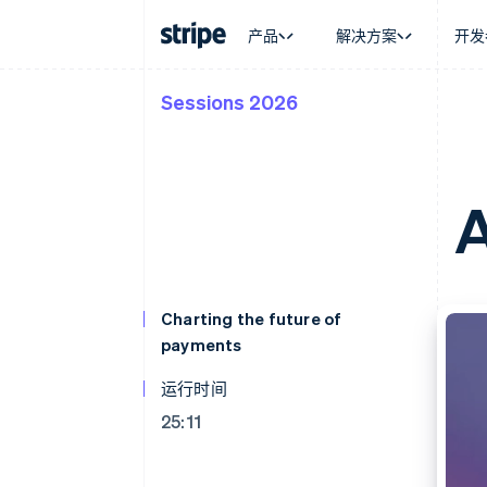
产品
解决方案
开发
Sessions 2026
按企业阶段
文档
学习
按应用场
支持
支付
营收
大型企业
Stripe 文档
博客
智能体
获取支
Payments
Billing
初创企业
API 参考文档
客户案例
加密货
托管支
在线支付
经常性收入
库与 SDK
指南
电子商
专业服
A
Payment links
Metronome
Stripe Apps
嵌入式
无代码支付
按用量计费
财务自
Checkout
Subscriptions
全球化
预构建支付界面
订阅管理
应用内
Elements
Invoicing
交易市
灵活的 UI 组件
一次性或定期账单
资金管
Charting the future of
Payment methods
Tax
平台
payments
接入 125+ 种支付方式
销售税和增值税自动
SaaS
Authorization Boost
Revenue Recogniti
支付成功率优化
会计自动化
运行时间
Link
Stripe Sigma
25:11
加速结账
自定义报告
Data Pipeline
数据同步