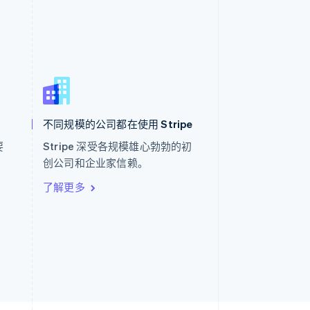
西班牙
Español
English
新加坡
English
简体中文
不同规模的公司都在使用 Stripe
新西兰
English
要
Stripe 深受各规模雄心勃勃的初
匈牙利
。
创公司和企业家信赖。
English
意大利
了解更多
Italiano
English
印度
English
英国
h
English
直布罗陀
English
中国内地
简体中文
English