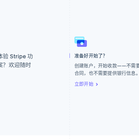
芬兰
美国
。
English
Svenska
English
Español
简体中文
荷兰
墨西哥
Nederlands
English
Español
English
Stripe 功
准备好开始了？
加拿大
挪威
English
Français
English
案？欢迎随时
创建账户，开始收款——不需
捷克
葡萄牙
合同，也不需要提供银行信息
English
Português
English
克罗地亚
日本
立即开始
English
Italiano
日本語
English
拉脱维亚
瑞典
English
Svenska
English
立陶宛
瑞士
English
Deutsch
Français
Italiano
Englis
列支敦士登
塞浦路斯
Deutsch
English
English
卢森堡
斯洛伐克
Français
Deutsch
English
English