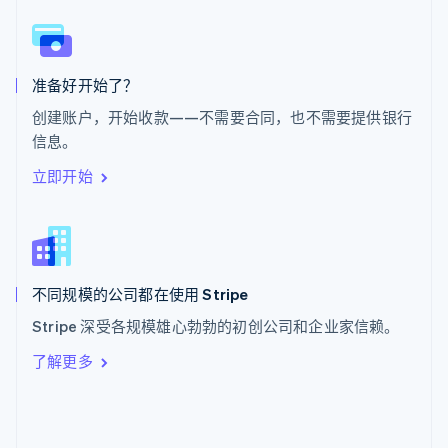
English
斯洛文尼亚
English
Italiano
泰国
ไทย
English
准备好开始了？
希腊
创建账户，开始收款——不需要合同，也不需要提供银行
English
信息。
西班牙
Español
English
立即开始
新加坡
English
简体中文
新西兰
English
匈牙利
English
不同规模的公司都在使用 Stripe
意大利
Stripe 深受各规模雄心勃勃的初创公司和企业家信赖。
Italiano
English
印度
了解更多
English
英国
English
直布罗陀