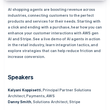
了解 Stripe 如何为 AI 构建经济基础设施。
立即观看
AI shopping agents are boosting revenue across
industries, connecting customers to the perfect
products and services for their needs. Starting with
a click and ending with a purchase, hear how you can
enhance your customer interactions with AWS gen
AI and Stripe. See a live demo of AI agents in action
in the retail industry, learn integration tactics, and
explore strategies that can help reduce friction and
increase conversion.
Speakers
Kalyani Koppisetti
, Principal Partner Solutions
Architect, Payments, AWS
Danny Smith
, Solutions Architect, Stripe