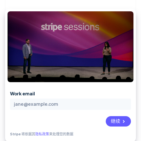
支付成功率优
Stripe Sigma
产品路线图
SaaS
化
自定义报告
Sessions 年度大会
Link
Data Pipeline
招聘
加速结账
数据同步
资讯中心
资源
Stripe Press
按行业
应用集成
AI 企业
代码示例
更多
创作者经济
开发者博客
联系
Product roadmap
游戏
API 状态
了解未来规划
酒店、旅游与休闲
联系销售
保险
Radar
成为合作伙伴
媒体与娱乐
欺诈防范
非营利组织
Atlas
专业服务
初创企业注册
公共部门
Work email
零售
Climate
碳移除
生态系统
继续
合作伙伴
Stripe 将依据其
隐私政策
来处理您的数据
Stripe App Marketplace
Stripe Sessions 2026