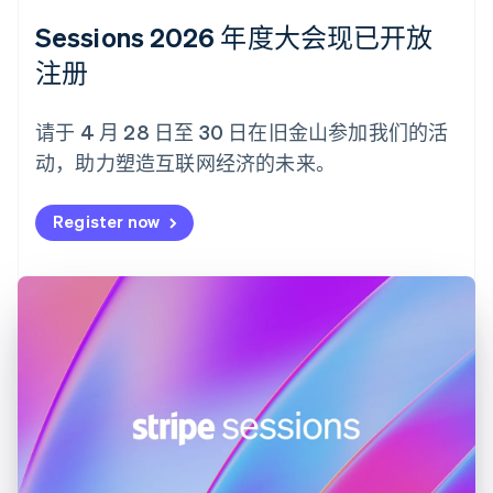
Deutsch
English
法国
Sessions 2026 年度大会现已开放
Français
English
注册
芬兰
English
Svenska
荷兰
请于 4 月 28 日至 30 日在旧金山参加我们的活
Nederlands
English
动，助力塑造互联网经济的未来。
加拿大
English
Français
捷克
Register now
English
克罗地亚
English
Italiano
拉脱维亚
English
立陶宛
English
列支敦士登
Deutsch
English
卢森堡
Français
Deutsch
English
罗马尼亚