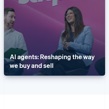
阿联酋
English
爱尔兰
English
爱沙尼亚
English
奥地利
Deutsch
English
澳大利亚
English
AI agents: Reshaping the way
巴西
Português
English
we buy and sell
保加利亚
English
比利时
Nederlands
Français
Deutsch
English
波兰
English
丹麦
English
德国