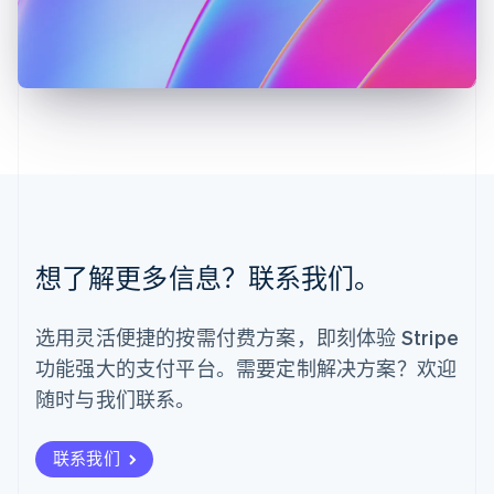
English
马尔他
English
马来西亚
English
简体中文
美国
English
Español
简体中文
墨西哥
Español
English
挪威
English
葡萄牙
想了解更多信息？联系我们。
Português
English
日本
日本語
English
选用灵活便捷的按需付费方案，即刻体验 Stripe
瑞典
功能强大的支付平台。需要定制解决方案？欢迎
Svenska
English
瑞士
随时与我们联系。
Deutsch
Français
Italiano
English
塞浦路斯
English
联系我们
斯洛伐克