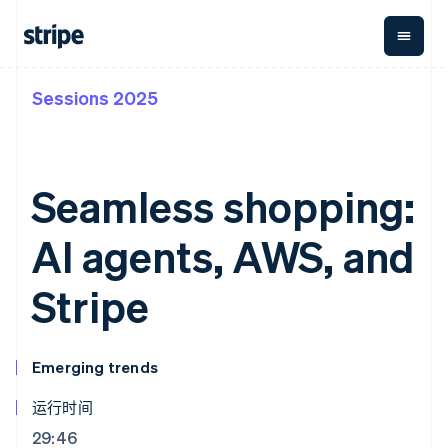
Sessions 2025
按企业阶段
文档
学习
支付
营收
资金管
平台
理
易市
大型企业
Stripe 文档
博客
Payments
Billing
初创企业
API 参考文档
客户案例
在线支付
经常性收入
Global
Conn
库与 SDK
指南
Seamless shopping:
Payment links
Metronome
Payouts
Stripe Apps
按用量计费
平台
无代码支付
Subscriptions
向第三
AI agents, AWS, and
按应用场景
Checkout
方打款
支持
预构建支付界
订阅管理
指南
智能体商务
面
Invoicing
Stripe
加密货币
获取支持
一次性或定期
Elements
电子商务
接受线上付款
托管支持方案
灵活的 UI 组件
账单
嵌入式金融
实施预置结账流程
专业服务
Payment
Tax
财务自动化
构建平台或交易市场
methods
销售税和增值
Emerging trends
全球化企业
管理订阅
接入 125+ 种支
税自动化
应用内支付
提供按用量计费
付方式
Revenue
运行时间
交易市场
发行稳定币支持的支付卡
Authorization
Recognition
公司
资金管理
通过智能体配置和管理服
Boost
会计自动化
29:46
平台
务