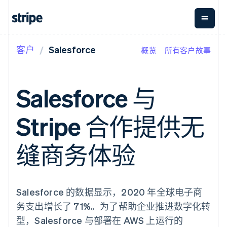
客户
Salesforce
概览
所有客户故事
按企业阶段
文档
学习
支付
营收
资金管
平台
理
易市
大型企业
Stripe 文档
博客
Payments
Billing
初创企业
API 参考文档
客户案例
Salesforce 与
在线支付
经常性收入
Global
Conn
库与 SDK
指南
Payment links
Metronome
Payouts
Stripe Apps
按用量计费
平台
Stripe 合作提供无
无代码支付
Subscriptions
向第三
按应用场景
Checkout
方打款
支持
预构建支付界
订阅管理
指南
智能体商务
缝商务体验
面
Invoicing
加密货币
获取支持
一次性或定期
Elements
电子商务
接受线上付款
托管支持方案
灵活的 UI 组件
账单
嵌入式金融
实施预置结账流程
专业服务
Payment
Tax
财务自动化
构建平台或交易市场
methods
销售税和增值
全球化企业
管理订阅
Salesforce 的数据显示，2020 年全球电子商
接入 125+ 种支
税自动化
应用内支付
提供按用量计费
付方式
Revenue
务支出增长了 71%。为了帮助企业推进数字化转
交易市场
发行稳定币支持的支付卡
Authorization
Recognition
公司
资金管理
通过智能体配置和管理服
型，Salesforce 与部署在 AWS 上运行的
Boost
会计自动化
平台
务