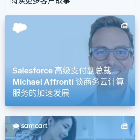
阅读更多客户故事
波兰
English
丹麦
English
德国
Deutsch
English
法国
Français
English
芬兰
English
Svenska
Salesforce 高级支付副总裁
荷兰
Nederlands
English
Michael Affronti 谈商务云计算
加拿大
English
Français
服务的加速发展
捷克
English
克罗地亚
English
Italiano
拉脱维亚
English
立陶宛
English