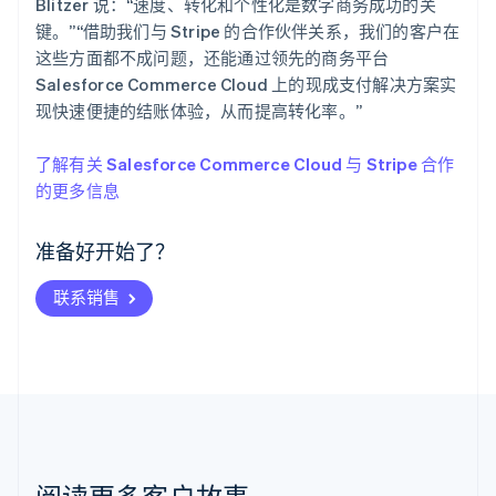
Blitzer 说：“速度、转化和个性化是数字商务成功的关
键。”“借助我们与 Stripe 的合作伙伴关系，我们的客户在
这些方面都不成问题，还能通过领先的商务平台
Salesforce Commerce Cloud 上的现成支付解决方案实
现快速便捷的结账体验，从而提高转化率。”
阿联酋
了解有关 Salesforce Commerce Cloud 与 Stripe 合作
English
的更多信息
爱尔兰
English
爱沙尼亚
准备好开始了？
English
奥地利
联系销售
Deutsch
English
澳大利亚
English
巴西
Português
English
保加利亚
English
比利时
Nederlands
Français
Deutsch
English