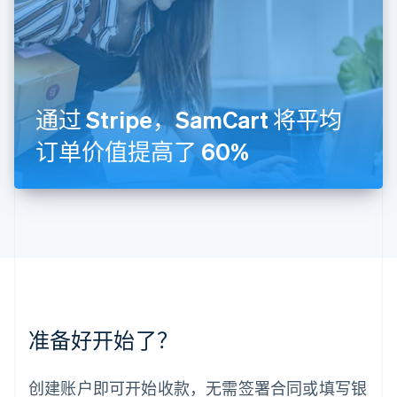
列支敦士登
Deutsch
English
卢森堡
Français
Deutsch
English
罗马尼亚
English
通过 Stripe，SamCart 将平均
马尔他
English
订单价值提高了 60%
马来西亚
English
简体中文
美国
English
Español
简体中文
墨西哥
Español
English
挪威
English
葡萄牙
Português
English
准备好开始了？
日本
日本語
English
瑞典
创建账户即可开始收款，无需签署合同或填写银
Svenska
English