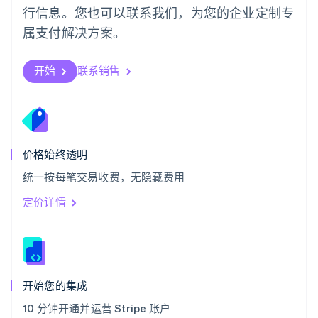
瑞士
行信息。您也可以联系我们，为您的企业定制专
Deutsch
Français
Italiano
English
属支付解决方案。
塞浦路斯
English
斯洛伐克
开始
联系销售
English
斯洛文尼亚
English
Italiano
泰国
ไทย
English
希腊
价格始终透明
English
统一按每笔交易收费，无隐藏费用
西班牙
Español
English
定价详情
新加坡
English
简体中文
新西兰
English
匈牙利
English
开始您的集成
意大利
10 分钟开通并运营 Stripe 账户
Italiano
English