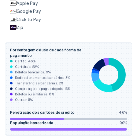
Apple Pay
Chipre
English
Google Pay
Croácia
Click to Pay
English
Italiano
Zip
Dinamarca
English
Emirados Árabes Unidos
English
Porcentagem de uso de cada forma de
Eslováquia
pagamento
English
Cartão:
46
%
Eslovênia
Carteiras:
22
%
Débitos bancários:
9
%
English
Italiano
Redirecionamentos bancários:
3
%
Espanha
Transferências bancárias:
2
%
Español
English
Compre agora e pague depois:
13
%
Estados Unidos
Boletos ou similares:
0
%
English
Español
简体中文
Outras:
5
%
Estônia
English
Penetração dos cartões de crédito
46
%
Finlândia
English
Svenska
População bancarizada
100
%
França
Français
English