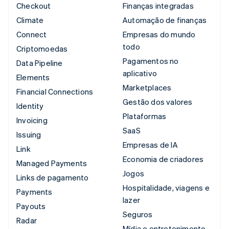
Checkout
Finanças integradas
Climate
Automação de finanças
Connect
Empresas do mundo
todo
Criptomoedas
Pagamentos no
Data Pipeline
aplicativo
Elements
Marketplaces
Financial Connections
Gestão dos valores
Identity
Plataformas
Invoicing
SaaS
Issuing
Empresas de IA
Link
Economia de criadores
Managed Payments
Jogos
Links de pagamento
Hospitalidade, viagens e
Payments
lazer
Payouts
Seguros
Radar
Mídia e entretenimento