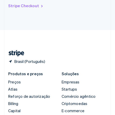
Romênia
Stripe Checkout
English
Singapura
English
简体中文
Suécia
Svenska
English
Suíça
Deutsch
Français
Italiano
English
Tailândia
ไทย
English
Brasil (Português)
Produtos e preços
Soluções
Preços
Empresas
Atlas
Startups
Reforço de autorização
Comércio agêntico
Billing
Criptomoedas
Capital
E-commerce