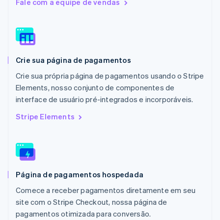
Fale com a equipe de vendas
Malásia
English
简体中文
Malta
English
México
Español
English
Crie sua página de pagamentos
Noruega
English
Crie sua própria página de pagamentos usando o Stripe
Nova Zelândia
Elements, nosso conjunto de componentes de
English
interface de usuário pré-integrados e incorporáveis.
Países Baixos
Nederlands
English
Stripe Elements
Polônia
English
Portugal
Português
English
RAE de Hong Kong, China
Página de pagamentos hospedada
English
简体中文
Reino Unido
Comece a receber pagamentos diretamente em seu
English
site com o Stripe Checkout, nossa página de
República Tcheca
pagamentos otimizada para conversão.
English