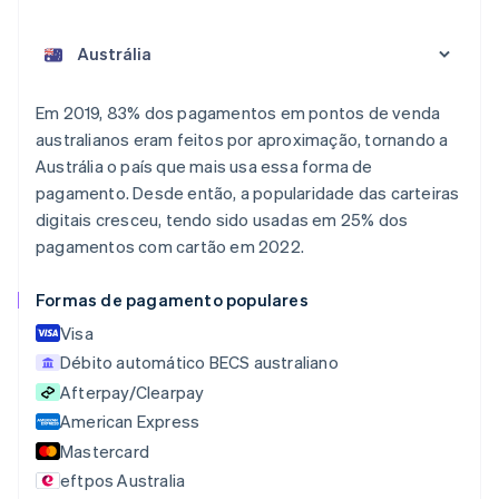
Em 2019, 83% dos pagamentos em pontos de venda
australianos eram feitos por aproximação, tornando a
Alemanha
Austrália o país que mais usa essa forma de
Deutsch
English
pagamento. Desde então, a popularidade das carteiras
Austrália
digitais cresceu, tendo sido usadas em 25% dos
English
Áustria
pagamentos com cartão em 2022.
Deutsch
English
Bélgica
Formas de pagamento populares
Nederlands
Français
Deutsch
English
Brasil
Visa
Português
English
Débito automático BECS australiano
Bulgária
Afterpay/Clearpay
English
American Express
Canadá
English
Français
Mastercard
China continental
eftpos Australia
简体中文
English