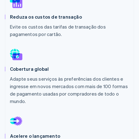
Ecossistema
Reduza os custos de transação
Evite os custos das tarifas de transação dos
Stripe Sessions 2026
Parceiros
pagamentos por cartão.
Stripe App Marketplace
Veja como a Stripe está construindo a infraestrutura econô
Assista agora
Cobertura global
Adapte seus serviços às preferências dos clientes e
ingresse em novos mercados com mais de 100 formas
de pagamento usadas por compradores de todo o
mundo.
Acelere o lançamento