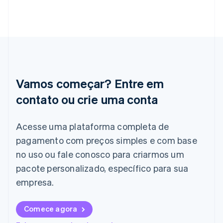
Gibraltar
English
Grécia
English
Hungria
English
Índia
English
Vamos começar? Entre em
Irlanda
English
contato ou crie uma conta
Itália
Italiano
English
Acesse uma plataforma completa de
Japão
pagamento com preços simples e com base
日本語
English
Letônia
no uso ou fale conosco para criarmos um
English
pacote personalizado, específico para sua
Liechtenstein
Deutsch
English
empresa.
Lituânia
English
Comece agora
Luxemburgo
Français
Deutsch
English