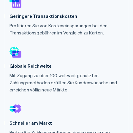
Betrugsprävention
Ecosystem
Atlas
Geringere Transaktionskosten
Start-up-Gründung
Partner
Stripe App-Marktplatz
Profitieren Sie von Kosteneinsparungen bei den
Climate
CO₂-Entnahme
Transaktionsgebühren im Vergleich zu Karten.
Identity
Online-Identitätsprüfung
Globale Reichweite
Mit Zugang zu über 100 weltweit genutzten
Stripe-Sessions 2026
Zahlungsmethoden erfüllen Sie Kundenwünsche und
Erfahren Sie, wie Stripe Lösungen für die Wirts
erreichen völlig neue Märkte.
Jetzt ansehen
Schneller am Markt
Bieten Sie Zahlungsmethoden durch eine einzige