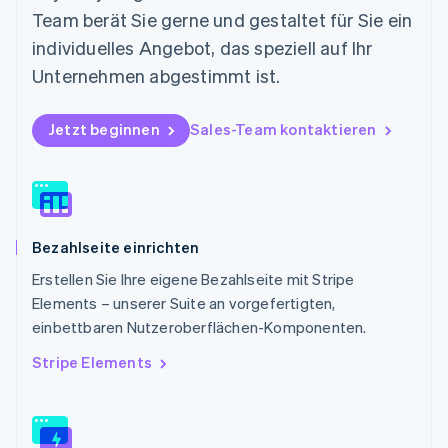
English
Team berät Sie gerne und gestaltet für Sie ein
Österreich
individuelles Angebot, das speziell auf Ihr
Deutsch
English
Polen
Unternehmen abgestimmt ist.
English
Portugal
Jetzt beginnen
Sales-Team kontaktieren
Português
English
Rumänien
English
Schweden
Svenska
English
Schweiz
Bezahlseite einrichten
Deutsch
Français
Italiano
English
Singapur
Erstellen Sie Ihre eigene Bezahlseite mit Stripe
English
简体中文
Elements – unserer Suite an vorgefertigten,
Slowakei
einbettbaren Nutzeroberflächen-Komponenten.
English
Slowenien
Stripe Elements
English
Italiano
Sonderverwaltungsregion Hongkong,
China
English
简体中文