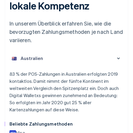
lokale Kompetenz
In unserem Überblick erfahren Sie, wie die
bevorzugten Zahlungsmethoden je nach Land
variieren.
Australien
83 % der POS-Zahlungen in Australien erfolgten 2019
English
kontaktlos. Damit nimmt der fünfte Kontinent im
Belgien
weltweiten Vergleich den Spitzenplatz ein. Doch auch
Nederlands
Français
Deutsch
English
Brasilien
Digital Walletxs gewinnen zunehmend an Bedeutung:
Português
English
So erfolgten im Jahr 2020 gut 25 % aller
Bulgarien
Kartenzahlungen auf diese Weise.
English
Dänemark
Beliebte Zahlungsmethoden
English
Deutschland
Visa