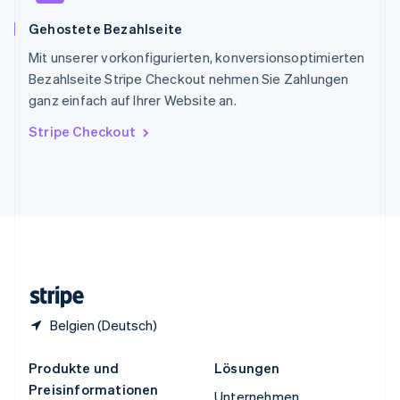
Spanien
Gehostete Bezahlseite
Español
English
Thailand
Mit unserer vorkonfigurierten, konversionsoptimierten
ไทย
English
Bezahlseite Stripe Checkout nehmen Sie Zahlungen
Tschechische Republik
ganz einfach auf Ihrer Website an.
English
Ungarn
Stripe Checkout
English
Vereinigte Arabische Emirate
English
Vereinigte Staaten
English
Español
简体中文
Vereinigtes Königreich
English
Zypern
English
Belgien (Deutsch)
Produkte und
Lösungen
Preisinformationen
Unternehmen