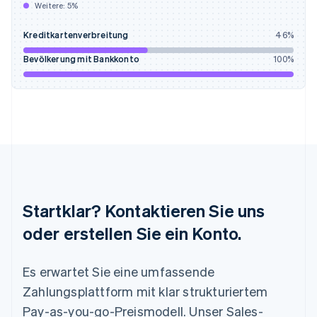
Weitere:
5
%
English
Français
Kroatien
Kreditkartenverbreitung
46
%
English
Italiano
Lettland
Bevölkerung mit Bankkonto
100
%
English
Liechtenstein
Deutsch
English
Litauen
English
Luxemburg
Français
Deutsch
English
Malaysia
English
简体中文
Malta
Startklar? Kontaktieren Sie uns
English
Mexiko
oder erstellen Sie ein Konto.
Español
English
Neuseeland
Es erwartet Sie eine umfassende
English
Niederlande
Zahlungsplattform mit klar strukturiertem
Nederlands
English
Pay-as-you-go-Preismodell. Unser Sales-
Norwegen