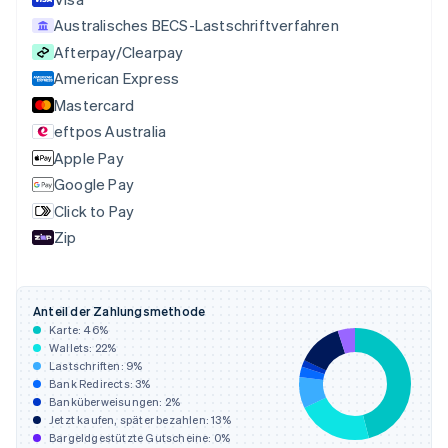
Deutsch
English
Australisches BECS-Lastschriftverfahren
Estland
Afterpay/Clearpay
English
Festlandchina
American Express
简体中文
English
Mastercard
Finnland
eftpos Australia
English
Svenska
Frankreich
Apple Pay
Français
English
Google Pay
Gibraltar
Click to Pay
English
Griechenland
Zip
English
Indien
English
Anteil der Zahlungsmethode
Irland
Karte:
46
%
English
Wallets:
22
%
Italien
Lastschriften:
9
%
Italiano
English
Bank Redirects:
3
%
Japan
Banküberweisungen:
2
%
日本語
English
Jetzt kaufen, später bezahlen:
13
%
Kanada
Bargeldgestützte Gutscheine:
0
%