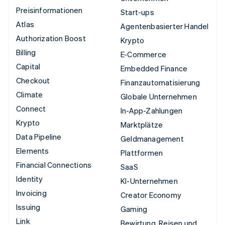
Preisinformationen
Start-ups
Atlas
Agentenbasierter Handel
Authorization Boost
Krypto
Billing
E-Commerce
Capital
Embedded Finance
Checkout
Finanzautomatisierung
Climate
Globale Unternehmen
Connect
In-App-Zahlungen
Krypto
Marktplätze
Data Pipeline
Geldmanagement
Elements
Plattformen
Financial Connections
SaaS
Identity
KI-Unternehmen
Invoicing
Creator Economy
Issuing
Gaming
Link
Bewirtung, Reisen und