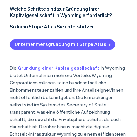
Datenschutz in den Aufzeichnungen
Welche Schritte sind zur Gründung Ihrer
Starker Haftungs- und Vermögensschutz
Kapitalgesellschaft in Wyoming erforderlich?
Flexible Governance
Rechtsform und Unternehmensnamen wählen
So kann Stripe Atlas Sie unterstützen
Registrierte Vertretung benennen
Bei Atlas eine Unternehmensgründung beantragen
Unternehmensgründung mit Stripe Atlas
Gründungssatzung verfassen und einreichen
Zahlungen und Bankgeschäfte vor Erhalt der EIN
Satzung verfassen und konstituierende Sitzung
Gründungsaktien ohne Einsatz liquider Mittel
abhalten
erwerben
Die
Gründung einer Kapitalgesellschaft
in Wyoming
bietet Unternehmen mehrere Vorteile. Wyoming
Bei Bedarf für Verkaufssteuer registrieren
Automatische Einreichung des 83(b)-
Corporations müssen keine bundesstaatliche
Steuerformulars
Jahresmeldung einreichen
Einkommensteuer zahlen und ihre Anteilseigner/innen
Hochwertige rechtliche Unternehmensdokumente
nicht öffentlich bekanntgeben. Die Einreichungen
selbst sind im System des Secretary of State
Ein Jahr Stripe Payments kostenlos, plus
transparent, was eine öffentliche Aufzeichnung
Partnergutschriften und Rabatte im Wert von
schafft, die sowohl die Privatsphäre schützt als auch
50.000 USD
dauerhaft ist. Darüber hinaus macht die digitale
Echtzeit-Infrastruktur Wyoming zu einem effizienteren