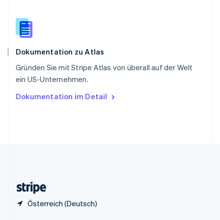
Sonderverwaltungsregion Hongkong,
China
English
简体中文
Spanien
Español
English
Dokumentation zu Atlas
Thailand
ไทย
English
Gründen Sie mit Stripe Atlas von überall auf der Welt
Tschechische Republik
ein US-Unternehmen.
English
Ungarn
Dokumentation im Detail
English
Vereinigte Arabische Emirate
English
Vereinigte Staaten
English
Español
简体中文
Vereinigtes Königreich
English
Zypern
English
Österreich (Deutsch)