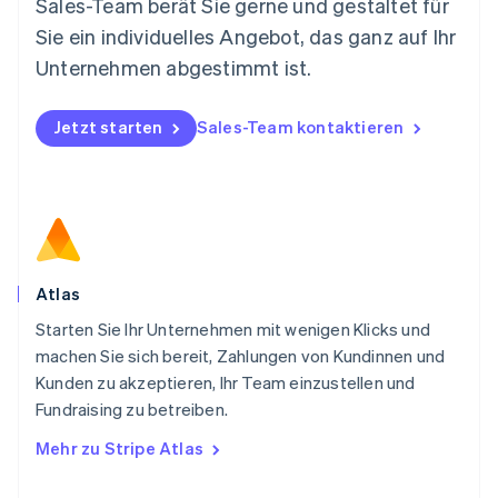
Niederlande
Sales-Team berät Sie gerne und gestaltet für
Nederlands
English
Sie ein individuelles Angebot, das ganz auf Ihr
Norwegen
Unternehmen abgestimmt ist.
English
Österreich
Deutsch
English
Jetzt starten
Sales-Team kontaktieren
Polen
English
Portugal
Português
English
Rumänien
English
Schweden
Svenska
English
Atlas
Schweiz
Starten Sie Ihr Unternehmen mit wenigen Klicks und
Deutsch
Français
Italiano
English
machen Sie sich bereit, Zahlungen von Kundinnen und
Singapur
English
简体中文
Kunden zu akzeptieren, Ihr Team einzustellen und
Slowakei
Fundraising zu betreiben.
English
Mehr zu Stripe Atlas
Slowenien
English
Italiano