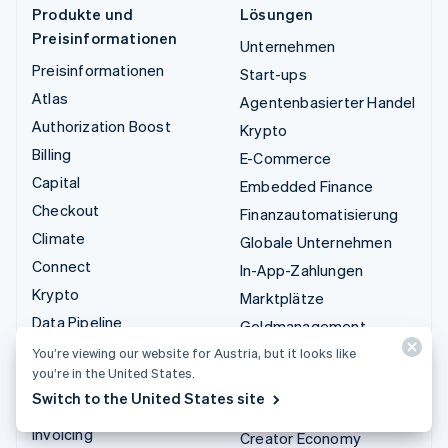
Produkte und
Lösungen
Preisinformationen
Unternehmen
Preisinformationen
Start-ups
Atlas
Agentenbasierter Handel
Authorization Boost
Krypto
Billing
E-Commerce
Capital
Embedded Finance
Checkout
Finanzautomatisierung
Climate
Globale Unternehmen
Connect
In-App-Zahlungen
Krypto
Marktplätze
Data Pipeline
Geldmanagement
Elements
Plattformen
You’re viewing our website for Austria, but it looks like
you’re in the United States.
Financial Connections
SaaS
Switch to the United States site
Identity
KI-Unternehmen
Invoicing
Creator Economy