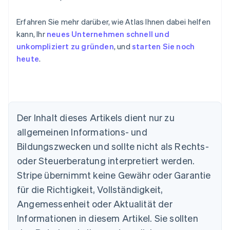
Erfahren Sie mehr darüber, wie Atlas Ihnen dabei helfen
kann, Ihr
neues Unternehmen schnell und
unkompliziert zu gründen
, und
starten Sie noch
heute
.
Der Inhalt dieses Artikels dient nur zu
allgemeinen Informations- und
Bildungszwecken und sollte nicht als Rechts-
Australien
oder Steuerberatung interpretiert werden.
English
Belgien
Stripe übernimmt keine Gewähr oder Garantie
Nederlands
Français
Deutsch
English
für die Richtigkeit, Vollständigkeit,
Brasilien
Português
English
Angemessenheit oder Aktualität der
Bulgarien
Informationen in diesem Artikel. Sie sollten
English