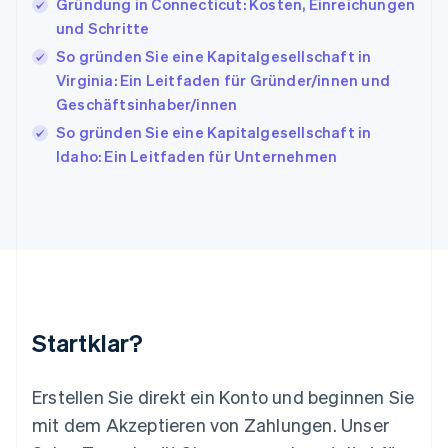
Japan
Gründung in Connecticut: Kosten, Einreichungen
日本語
English
und Schritte
Kanada
So gründen Sie eine Kapitalgesellschaft in
English
Français
Virginia: Ein Leitfaden für Gründer/innen und
Kroatien
English
Italiano
Geschäftsinhaber/innen
Lettland
So gründen Sie eine Kapitalgesellschaft in
English
Idaho: Ein Leitfaden für Unternehmen
Liechtenstein
Deutsch
English
Litauen
English
Luxemburg
Français
Deutsch
English
Malaysia
English
简体中文
Malta
Startklar?
English
Mexiko
Español
English
Erstellen Sie direkt ein Konto und beginnen Sie
Neuseeland
mit dem Akzeptieren von Zahlungen. Unser
English