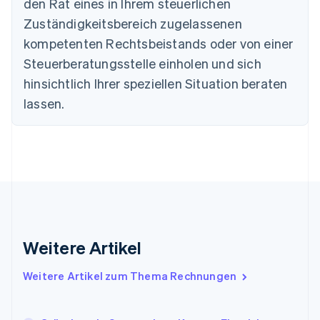
Dänemark
den Rat eines in Ihrem steuerlichen
English
Zuständigkeitsbereich zugelassenen
Deutschland
kompetenten Rechtsbeistands oder von einer
Deutsch
English
Estland
Steuerberatungsstelle einholen und sich
English
hinsichtlich Ihrer speziellen Situation beraten
Festlandchina
lassen.
简体中文
English
Finnland
English
Svenska
Frankreich
Français
English
Gibraltar
English
Griechenland
English
Indien
Weitere Artikel
English
Irland
Weitere Artikel zum Thema Rechnungen
English
Italien
Italiano
English