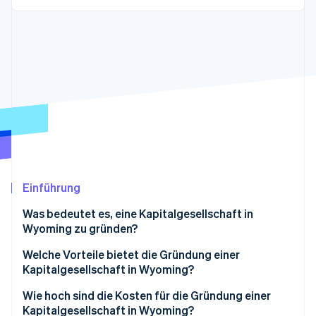
Betrugsprävention
Ecosystem
Atlas
Start-up-Gründung
Partner
Stripe App-Marktplatz
Climate
CO₂-Entnahme
Identity
Online-Identitätsprüfung
Einführung
Stripe-Sessions 2026
Erfahren Sie, wie Stripe Lösungen für die Wirts
Was bedeutet es, eine Kapitalgesellschaft in
Jetzt ansehen
Wyoming zu gründen?
Welche Vorteile bietet die Gründung einer
Kapitalgesellschaft in Wyoming?
Einfachheit der Steuern und niedrige Kosten
Wie hoch sind die Kosten für die Gründung einer
Kapitalgesellschaft in Wyoming?