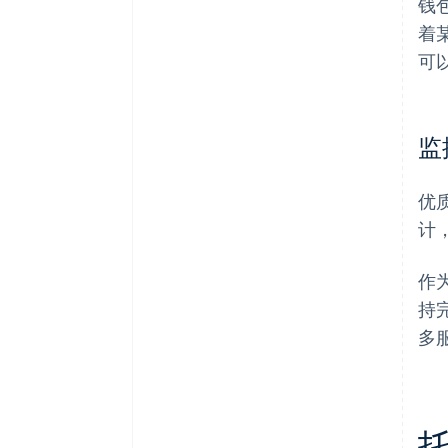
钱
着
可
监
优
计
作
持
多