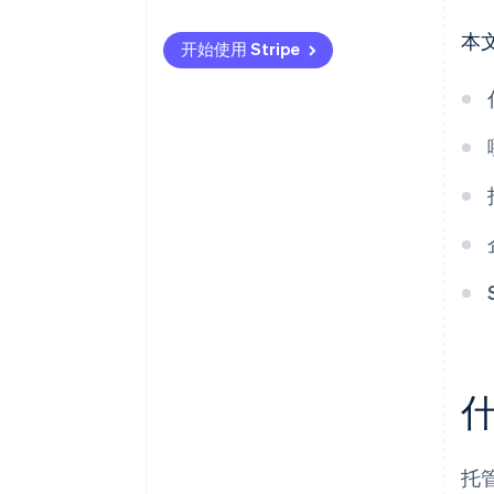
财务管理不善
监管合规
本
开始使用 Stripe
监管限制
资产状态
保险覆盖有限
财务稳定
每日控制
托