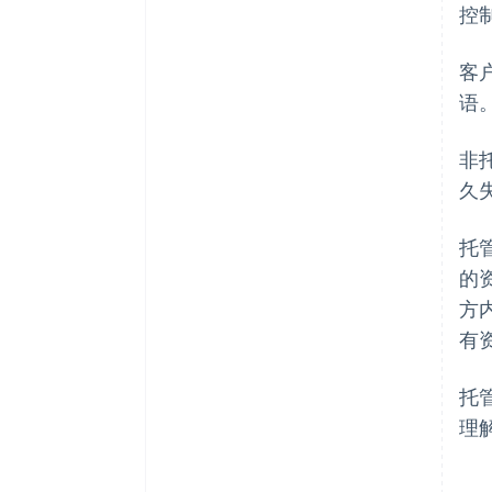
控
客
语
非
久
托
的
方
有
托
理