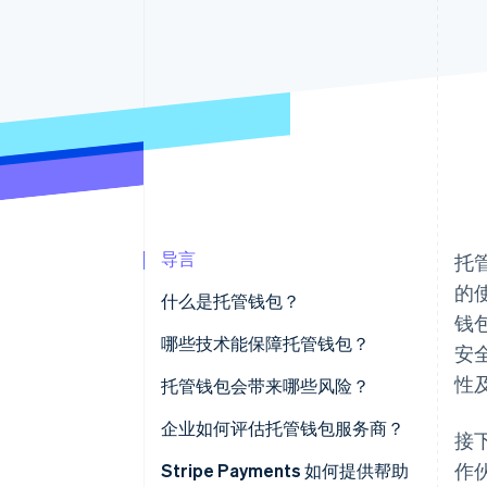
加速结账
Financial Connections
关联金融账户数据
导言
托
的
什么是托管钱包？
钱
哪些技术能保障托管钱包？
安
性
冷存储
托管钱包会带来哪些风险？
多层安全
安全漏洞
企业如何评估托管钱包服务商？
接
作
监控与审计
内部风险与失败
安全架构
Stripe Payments 如何提供帮助