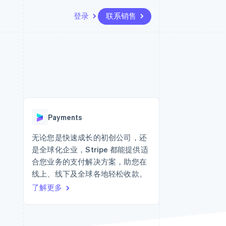
登录
联系销售
资源
生态系统
联系
场
更多
应用集成
合作伙伴
联系销售
Product roadmap
代码示例
Stripe App Marketplace
成为合作伙伴
了解未来规划
开发者博客
版
API 状态
Radar
欺诈防范
台版
Payments
务
Atlas
初创企业注册
无论您是快速成长的初创公司，还
卡
是全球化企业，Stripe 都能提供适
Climate
碳移除
合您业务的支付解决方案，助您在
线上、线下及全球各地轻松收款。
Identity
在线身份验证
了解更多