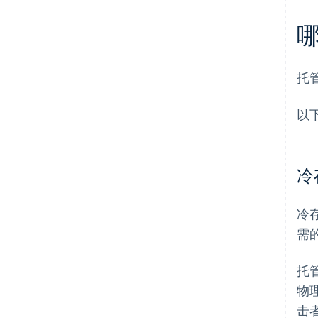
托
以
冷
冷
需
托
物
击