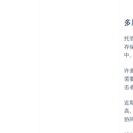
多
托
存
中
许
需
击
近
高
协