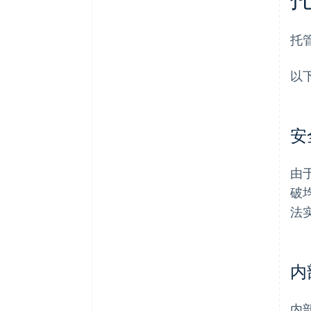
托
以
安
由
破
法
内
内