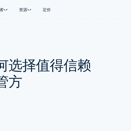
者
资源
定价
景
指南
按行业
公司
资金管理
平台和交易市
商务
持
接受线上付款
AI 企业
产品路线图
Treasury
Connect
币
持方案
实施预置结账流程
创作者经济
Sessions 年度大会
企业财务
平台支付
务
务
构建平台或交易市场
游戏
招聘
Global Payouts
Capital 平台
何选择值得信赖
金融
管理订阅
酒店、旅游与休闲
资讯中心
向第三方打款
客户融资
动化
提供按用量计费
保险
Stripe Press
Capital
Treasury 平
企业
发行稳定币支持的支付卡
媒体与娱乐
企业融资
嵌入式金融服
支付
通过智能体配置和管理服务
非营利组织
管方
Crypto
Issuing
场
专业服务
钱包、稳定币发行和发卡基础设
实体卡和虚拟
理
公共部门
施
零售
化
Crypto Onramp
on
可嵌入的加密货币购买