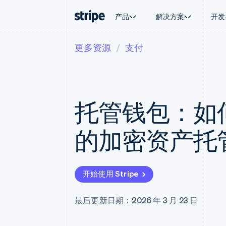
产品
解决方案
开发
更多资源
支付
按企业阶段
文档
学习
按应用场
支持
支付
营收
大型企业
Stripe 文档
博客
智能体
获取支
Payments
Billing
初创企业
API 参考文档
客户案例
加密货
托管支
在线支付
经常性收入
库与 SDK
指南
电子商
专业服
Managed Payments
Metronome
Stripe Apps
托管钱包：如
嵌入式
备案商家解决方案
按用量计费
财务自
Payment links
Subscriptions
全球化
无代码支付
订阅管理
应用内
的加密资产托
Checkout
Invoicing
交易市
预构建支付界面
一次性或定期账单
资金管
Elements
Tax
平台
灵活的 UI 组件
销售税和增值税自动
SaaS
Payment methods
Revenue Recogniti
开始使用 Stripe
接入 125+ 种支付方式
会计自动化
Terminal
Stripe Sigma
线下支付
自定义报告
最后更新日期：2026 年 3 月 23 日
Authorization Boost
Data Pipeline
支付成功率优化
数据同步
Link