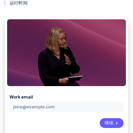
上
Stripe Sigma
运行时间
产品路线图
SaaS
自定义报告
Terminal
Sessions 年度大会
线下支付
Data Pipeline
招聘
数据同步
Authorization
资讯中心
Boost
资源
Stripe Press
支付成功率优
按行业
化
应用集成
Link
AI 企业
代码示例
加速结账
创作者经济
开发者博客
联系
游戏
API 状态
酒店、旅游与休闲
联系销售
保险
成为合作伙伴
媒体与娱乐
更多
非营利组织
Product roadmap
专业服务
了解未来规划
公共部门
零售
Radar
欺诈防范
Work email
Atlas
初创企业注册
生态系统
Climate
继续
合作伙伴
碳移除
Stripe App Marketplace