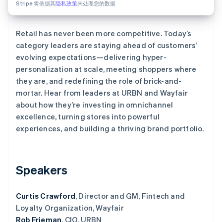
Stripe 将依据其
隐私政策
来处理您的数据
Retail has never been more competitive. Today’s
Stripe Sessions 2026
category leaders are staying ahead of customers’
了解 Stripe 如何为 AI 构建经济基础设施。
evolving expectations—delivering hyper-
立即观看
personalization at scale, meeting shoppers where
they are, and redefining the role of brick-and-
mortar. Hear from leaders at URBN and Wayfair
about how they’re investing in omnichannel
excellence, turning stores into powerful
experiences, and building a thriving brand portfolio.
Speakers
Curtis Crawford
, Director and GM, Fintech and
Loyalty Organization, Wayfair
Rob Frieman
, CIO, URBN