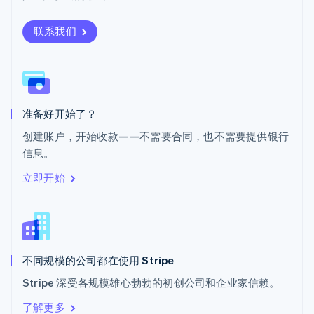
塞浦路斯
English
联系我们
斯洛伐克
English
斯洛文尼亚
English
Italiano
泰国
ไทย
English
准备好开始了？
希腊
创建账户，开始收款——不需要合同，也不需要提供银行
English
信息。
西班牙
Español
English
立即开始
新加坡
English
简体中文
新西兰
English
匈牙利
English
不同规模的公司都在使用 Stripe
意大利
Stripe 深受各规模雄心勃勃的初创公司和企业家信赖。
Italiano
English
印度
了解更多
English