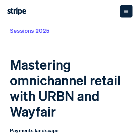
Sessions 2025
按企业阶段
文档
学习
支付
营收
资金管
平台
理
易市
大型企业
Stripe 文档
博客
Payments
Billing
初创企业
API 参考文档
客户案例
在线支付
经常性收入
Global
Conn
库与 SDK
指南
Mastering
Managed
Metronome
Payouts
Stripe Apps
Payments
按用量计费
平台
备案商家解决
Subscriptions
向第三
omnichannel retail
按应用场景
方案
方打款
支持
订阅管理
Payment links
Crypto
指南
智能体商务
Invoicing
钱包、
with URBN and
加密货币
获取支持
无代码支付
一次性或定期
稳定币
电子商务
接受线上付款
托管支持方案
Checkout
账单
发行和
嵌入式金融
实施预置结账流程
专业服务
Wayfair
预构建支付界
Tax
发卡基
财务自动化
构建平台或交易市场
面
销售税和增值
础设施
全球化企业
管理订阅
Elements
税自动化
应用内支付
提供按用量计费
灵活的 UI 组件
Revenue
交易市场
发行稳定币支持的支付卡
支付方式
Recognition
Payments landscape
公司
资金管理
通过智能体配置和管理服
支持 125 种以
会计自动化
平台
务