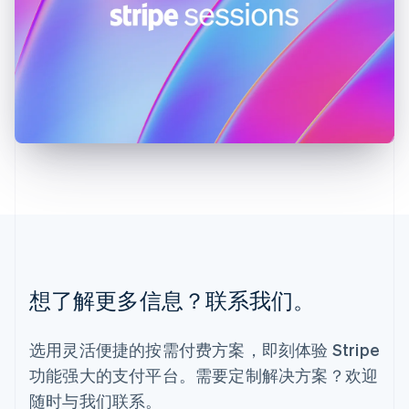
卢森堡
Français
Deutsch
English
罗马尼亚
English
马尔他
English
马来西亚
English
简体中文
美国
English
Español
简体中文
墨西哥
Español
English
挪威
English
葡萄牙
想了解更多信息？联系我们。
Português
English
日本
日本語
English
选用灵活便捷的按需付费方案，即刻体验 Stripe
瑞典
功能强大的支付平台。需要定制解决方案？欢迎
Svenska
English
瑞士
随时与我们联系。
Deutsch
Français
Italiano
English