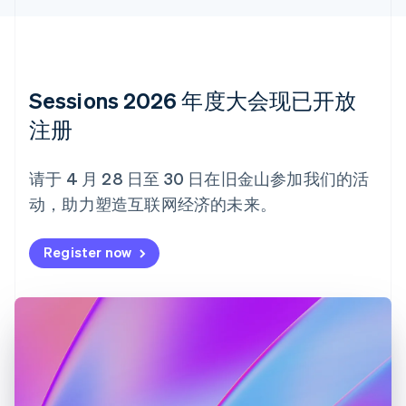
丹麦
English
德国
Deutsch
English
法国
Sessions 2026 年度大会现已开放
Français
English
注册
芬兰
English
Svenska
荷兰
请于 4 月 28 日至 30 日在旧金山参加我们的活
Nederlands
English
动，助力塑造互联网经济的未来。
加拿大
English
Français
捷克
Register now
English
克罗地亚
English
Italiano
拉脱维亚
English
立陶宛
English
列支敦士登
Deutsch
English