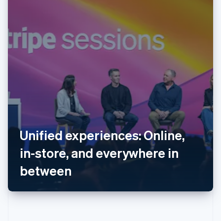
阿联酋
English
爱尔兰
English
爱沙尼亚
English
奥地利
Deutsch
English
澳大利亚
Unified experiences: Online,
English
in-store, and everywhere in
巴西
Português
English
between
保加利亚
English
比利时
Nederlands
Français
Deutsch
English
波兰
English