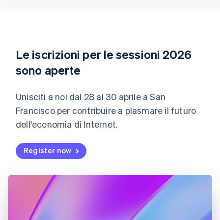
English
Français
Cina continentale
简体中文
English
Cipro
English
Le iscrizioni per le sessioni 2026
Croazia
English
Italiano
sono aperte
Danimarca
English
Emirati Arabi Uniti
Unisciti a noi dal 28 al 30 aprile a San
English
Francisco per contribuire a plasmare il futuro
Estonia
dell'economia di Internet.
English
Finlandia
English
Svenska
Register now
Francia
Français
English
Germania
Deutsch
English
Giappone
日本語
English
Gibilterra