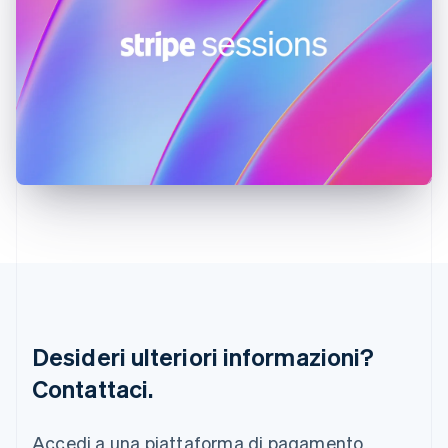
English
Grecia
English
India
English
Irlanda
English
Italia
Italiano
English
Lettonia
English
Liechtenstein
Deutsch
English
Lituania
English
Lussemburgo
Français
Deutsch
English
Desideri ulteriori informazioni?
Malaysia
Contattaci.
English
简体中文
Malta
English
Accedi a una piattaforma di pagamento
Messico