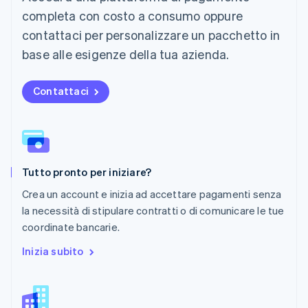
Español
English
completa con costo a consumo oppure
Norvegia
contattaci per personalizzare un pacchetto in
English
Nuova Zelanda
base alle esigenze della tua azienda.
English
Paesi Bassi
Contattaci
Nederlands
English
Polonia
English
Portogallo
Português
English
RAS di Hong Kong, Cina
Tutto pronto per iniziare?
English
简体中文
Regno Unito
Crea un account e inizia ad accettare pagamenti senza
English
la necessità di stipulare contratti o di comunicare le tue
Repubblica Ceca
coordinate bancarie.
English
Romania
Inizia subito
English
Singapore
English
简体中文
Slovacchia