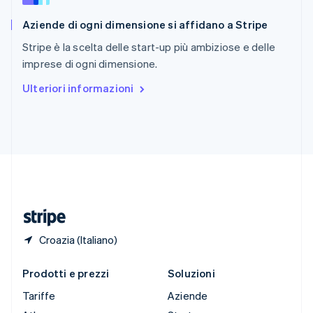
English
Aziende di ogni dimensione si affidano a Stripe
Slovenia
English
Italiano
Stripe è la scelta delle start-up più ambiziose e delle
Spagna
imprese di ogni dimensione.
Español
English
Stati Uniti
Ulteriori informazioni
English
Español
简体中文
Svezia
Svenska
English
Svizzera
Deutsch
Français
Italiano
English
Thailandia
ไทย
English
Ungheria
English
Croazia (Italiano)
Prodotti e prezzi
Soluzioni
Tariffe
Aziende