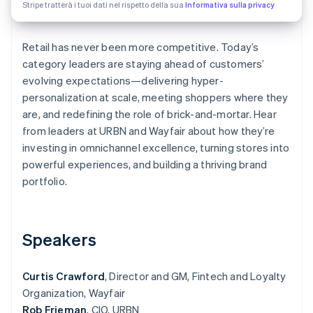
Stripe tratterà i tuoi dati nel rispetto della sua
Informativa sulla privacy
Scopri cosa ti aspetta
Radar
Ecosistema
Prevenzione delle frodi
Retail has never been more competitive. Today’s
category leaders are staying ahead of customers’
Partner
Atlas
Stripe App Marketplace
Costituzione di start-up
evolving expectations—delivering hyper-
personalization at scale, meeting shoppers where they
Climate
Rimozione del carbonio
are, and redefining the role of brick-and-mortar. Hear
from leaders at URBN and Wayfair about how they’re
Identity
Verifica online dell'identità
investing in omnichannel excellence, turning stores into
powerful experiences, and building a thriving brand
portfolio.
Stripe Sessions 2026
Speakers
Scopri come Stripe sta costruendo l'infrastruttura economi
Guarda ora
Curtis Crawford
, Director and GM, Fintech and Loyalty
Organization, Wayfair
Rob Frieman
, CIO, URBN