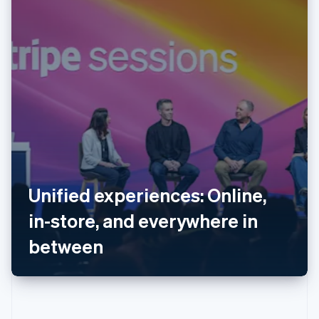
Australia
English
Unified experiences: Online,
Austria
in-store, and everywhere in
Deutsch
English
Belgio
between
Nederlands
Français
Deutsch
English
Brasile
Português
English
Bulgaria
English
Canada