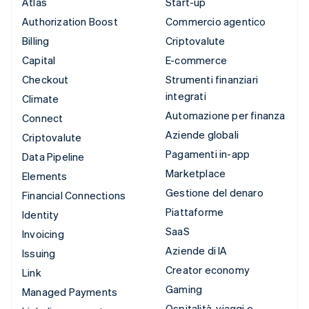
Atlas
Start-up
Authorization Boost
Commercio agentico
Billing
Criptovalute
Capital
E-commerce
Checkout
Strumenti finanziari
integrati
Climate
Automazione per finanza
Connect
Aziende globali
Criptovalute
Pagamenti in-app
Data Pipeline
Marketplace
Elements
Gestione del denaro
Financial Connections
Piattaforme
Identity
SaaS
Invoicing
Aziende di IA
Issuing
Creator economy
Link
Gaming
Managed Payments
Ospitalità, viaggi e