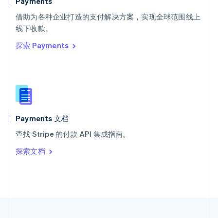
Payments
泰国
ไทย
English
借助为各种企业打造的支付解决方案，实现全球范围线上
希腊
线下收款。
English
探索 Payments
西班牙
Español
English
新加坡
English
简体中文
新西兰
English
匈牙利
English
Payments 文档
意大利
查找 Stripe 的付款 API 集成指南。
Italiano
English
印度
探索文档
English
英国
English
直布罗陀
English
中国内地
简体中文
English