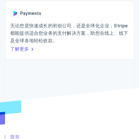
接入 125+ 种支
Stripe Sigma
产品路线图
SaaS
付方式
自定义报告
Sessions 年度大会
Terminal
Data Pipeline
Payments
招聘
线下支付
数据同步
资讯中心
Authorization
资源
无论您是快速成长的初创公司，还是全球化企业，Stripe
Stripe Press
Boost
按行业
都能提供适合您业务的支付解决方案，助您在线上、线下
支付成功率优
应用集成
及全球各地轻松收款。
化
AI 企业
代码示例
Link
创作者经济
开发者博客
了解更多
联系
加速结账
游戏
API 状态
酒店、旅游与休闲
联系销售
保险
成为合作伙伴
媒体与娱乐
非营利组织
更多
专业服务
Product roadmap
公共部门
了解未来规划
零售
Radar
欺诈防范
Atlas
生态系统
初创企业注册
合作伙伴
Climate
Stripe App Marketplace
碳移除
导言