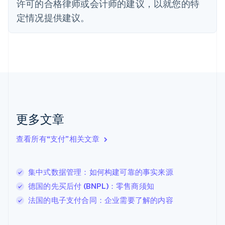
许可的合格律师或会计师的建议，以就您的特
芬兰
定情况提供建议。
English
Svenska
荷兰
Nederlands
English
加拿大
English
Français
捷克
English
克罗地亚
English
Italiano
拉脱维亚
更多文章
English
立陶宛
查看所有“支付”相关文章
English
列支敦士登
Deutsch
English
卢森堡
集中式数据管理：如何构建可靠的事实来源
Français
Deutsch
English
德国的先买后付 (BNPL)：零售商须知
罗马尼亚
法国的电子支付合同：企业需要了解的内容
English
马尔他
English