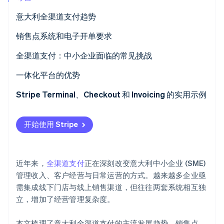
意大利全渠道支付趋势
销售点系统和电子开单要求
Stripe Sessions 2026
通过销售点系统接受付款的要求
全渠道支付：中小企业面临的常见挑战
了解 Stripe 如何为 AI 构建经济基础设施。
立即观看
强制电子开单
使用独立系统
一体化平台的优势
如何跨多个渠道管理电子开单？
客户体验
简化运营管理
Stripe Terminal、Checkout 和 Invoicing 的实用示例
现金使用限制
运营复杂性与扩张性不足
全面掌握销售全貌
Stripe Terminal
开始使用 Stripe
Stripe Checkout
如何集成 POS 和电商系统？
改善客户体验
Stripe Invoicing
扩张性
近年来，
全渠道支付
正在深刻改变意大利中小企业 (SME)
一体化平台
简化监管合规
管理收入、客户经营与日常运营的方式。越来越多企业亟
需集成线下门店与线上销售渠道，但往往两套系统相互独
立，增加了经营管理复杂度。
本文梳理了意大利全渠道支付的主流发展趋势、销售点