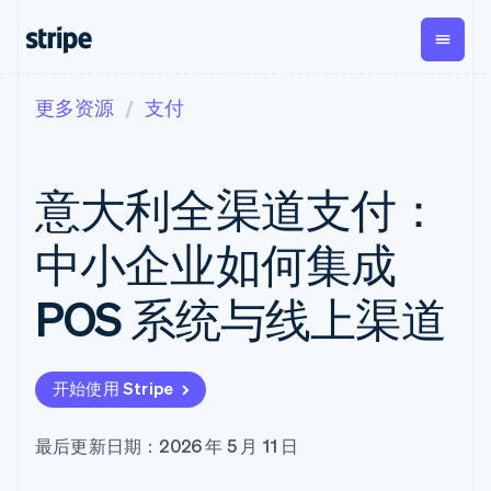
更多资源
支付
按企业阶段
文档
学习
支付
营收
资金管
平台
理
易市
大型企业
Stripe 文档
博客
Payments
Billing
初创企业
API 参考文档
客户案例
意大利全渠道支付：
在线支付
经常性收入
Global
Conn
库与 SDK
指南
Managed
Metronome
Payouts
Stripe Apps
Payments
按用量计费
平台
中小企业如何集成
备案商家解决
Subscriptions
向第三
按应用场景
方案
方打款
支持
订阅管理
Payment links
Crypto
POS 系统与线上渠道
指南
智能体商务
Invoicing
钱包、
加密货币
获取支持
无代码支付
一次性或定期
稳定币
电子商务
接受线上付款
托管支持方案
Checkout
账单
发行和
嵌入式金融
实施预置结账流程
专业服务
预构建支付界
Tax
发卡基
开始使用 Stripe
财务自动化
构建平台或交易市场
面
销售税和增值
础设施
全球化企业
管理订阅
Elements
税自动化
应用内支付
提供按用量计费
灵活的 UI 组件
Revenue
最后更新日期：2026 年 5 月 11 日
交易市场
发行稳定币支持的支付卡
Payment
Recognition
公司
资金管理
通过智能体配置和管理服
methods
会计自动化
平台
务