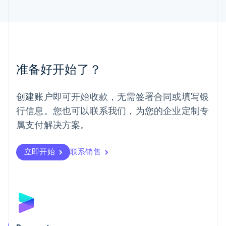
马来西亚
English
简体中文
美国
English
Español
简体中文
墨西哥
Español
English
准备好开始了？
挪威
English
葡萄牙
创建账户即可开始收款，无需签署合同或填写银
Português
English
行信息。您也可以联系我们，为您的企业定制专
日本
日本語
English
属支付解决方案。
瑞典
Svenska
English
瑞士
立即开始
联系销售
Deutsch
Français
Italiano
English
塞浦路斯
English
斯洛伐克
English
斯洛文尼亚
English
Italiano