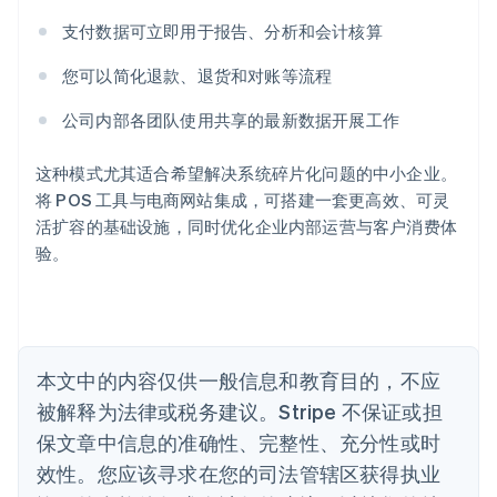
爱尔兰
支付数据可立即用于报告、分析和会计核算
English
爱沙尼亚
您可以简化退款、退货和对账等流程
English
奥地利
公司内部各团队使用共享的最新数据开展工作
Deutsch
English
澳大利亚
这种模式尤其适合希望解决系统碎片化问题的中小企业。
English
巴西
将 POS 工具与电商网站集成，可搭建一套更高效、可灵
Português
English
活扩容的基础设施，同时优化企业内部运营与客户消费体
保加利亚
验。
English
比利时
Nederlands
Français
Deutsch
English
波兰
English
丹麦
本文中的内容仅供一般信息和教育目的，不应
English
被解释为法律或税务建议。Stripe 不保证或担
德国
保文章中信息的准确性、完整性、充分性或时
Deutsch
English
法国
效性。您应该寻求在您的司法管辖区获得执业
Français
English