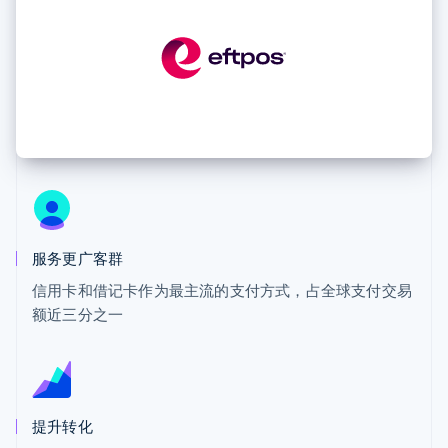
上
Stripe Sigma
产品路线图
SaaS
自定义报告
Terminal
Sessions 年度大会
线下支付
Data Pipeline
招聘
数据同步
Authorization
资讯中心
Boost
资源
Stripe Press
支付成功率优
按行业
化
应用集成
Link
AI 企业
代码示例
加速结账
创作者经济
开发者博客
联系
游戏
API 状态
酒店、旅游与休闲
联系销售
保险
成为合作伙伴
媒体与娱乐
更多
非营利组织
Product roadmap
服务更广客群
专业服务
了解未来规划
公共部门
信用卡和借记卡作为最主流的支付方式，占全球支付交易
零售
Radar
额近三分之一
欺诈防范
Atlas
初创企业注册
生态系统
Climate
合作伙伴
碳移除
提升转化
Stripe App Marketplace