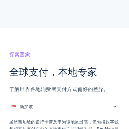
探索国家
阿联酋
全球支付，本地专家
English
爱尔兰
English
了解世界各地消费者支付方式偏好的差异。
爱沙尼亚
English
奥地利
Deutsch
English
澳大利亚
English
虽然新加坡的银行卡普及率为该地区最高，但包括数字钱
巴西
包和实时支付在内的本地支付方式很受欢迎。PayNow 是