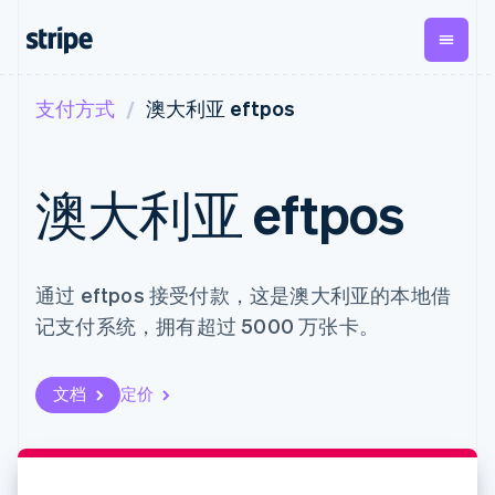
支付方式
澳大利亚 eftpos
按企业阶段
文档
学习
支付
营收
资金管
平台
理
易市
大型企业
Stripe 文档
博客
Payments
Billing
初创企业
API 参考文档
客户案例
澳大利亚 eftpos
在线支付
经常性收入
Global
Conn
库与 SDK
指南
Managed
Metronome
Payouts
Stripe Apps
Payments
按用量计费
平台
备案商家解决
Subscriptions
向第三
按应用场景
方案
方打款
支持
通过 eftpos 接受付款，这是澳大利亚的本地借
订阅管理
Payment links
Crypto
指南
智能体商务
Invoicing
钱包、
记支付系统，拥有超过 5000 万张卡。
加密货币
获取支持
无代码支付
一次性或定期
稳定币
电子商务
接受线上付款
托管支持方案
Checkout
账单
发行和
嵌入式金融
实施预置结账流程
专业服务
预构建支付界
Tax
发卡基
财务自动化
构建平台或交易市场
文档
定价
面
销售税和增值
础设施
全球化企业
管理订阅
Elements
税自动化
应用内支付
提供按用量计费
灵活的 UI 组件
Revenue
交易市场
发行稳定币支持的支付卡
支付方式
Recognition
公司
资金管理
通过智能体配置和管理服
支持 125 种以
会计自动化
平台
务