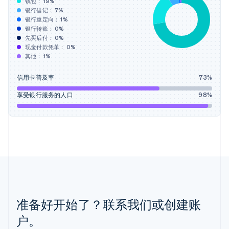
钱包：
19
%
English
Italiano
银行借记：
7
%
拉脱维亚
银行重定向：
1
%
English
银行转账：
0
%
立陶宛
先买后付：
0
%
English
现金付款凭单：
0
%
列支敦士登
其他：
1
%
Deutsch
English
卢森堡
信用卡普及率
73
%
Français
Deutsch
English
罗马尼亚
享受银行服务的人口
98
%
English
马尔他
English
马来西亚
English
简体中文
美国
English
Español
简体中文
墨西哥
Español
English
准备好开始了？联系我们或创建账
挪威
English
户。
葡萄牙