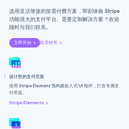
Português
English
日本
选用灵活便捷的按需付费方案，即刻体验 Stripe
日本語
English
功能强大的支付平台。需要定制解决方案？欢迎
瑞典
Svenska
English
随时与我们联系。
瑞士
Deutsch
Français
Italiano
English
塞浦路斯
立即开始
联系销售
English
斯洛伐克
English
斯洛文尼亚
English
Italiano
设计您的支付页面
泰国
ไทย
English
使用 Stripe Element 预构建嵌入式 UI 组件，打造专属支
希腊
付界面。
English
西班牙
Stripe Elements
Español
English
新加坡
English
简体中文
新西兰