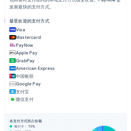
Português
English
发展最快的支付方式。
保加利亚
English
比利时
最受欢迎的支付方式
Nederlands
Français
Deutsch
English
Visa
波兰
Mastercard
English
丹麦
PayNow
English
Apple Pay
德国
GrabPay
Deutsch
English
法国
American Express
Français
English
中国银联
芬兰
Google Pay
English
Svenska
支付宝
荷兰
Nederlands
English
微信支付
加拿大
English
Français
捷克
English
各支付方式所占份额
克罗地亚
银行卡：
73
%