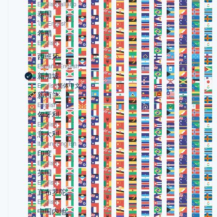
English
Italiano
泰国
ไทย
English
希腊
English
西班牙
Español
English
新加坡
English
简体中文
新西兰
English
匈牙利
English
意大利
Italiano
English
印度
English
英国
English
直布罗陀
English
中国内地