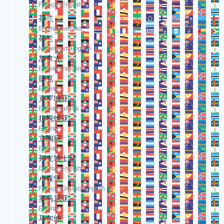
Français
English
芬兰
English
Svenska
荷兰
Nederlands
English
加拿大
English
Français
捷克
English
克罗地亚
English
Italiano
拉脱维亚
English
立陶宛
English
列支敦士登
Deutsch
English
卢森堡
Français
Deutsch
English
罗马尼亚
English
马尔他