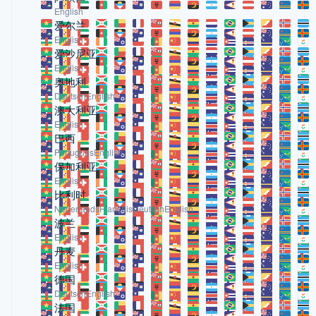
English
爱尔兰
English
爱沙尼亚
English
奥地利
Deutsch
English
澳大利亚
English
巴西
Português
English
保加利亚
English
比利时
Nederlands
Français
Deutsch
English
波兰
English
丹麦
English
德国
Deutsch
English
法国