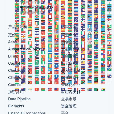
简体中文
English
中国香港特别行政区
English
简体中文
产品和定价
解决方案
定价
大型企业
Atlas
初创企业
Authorization Boost
智能体商务
Billing
加密货币
Capital
电子商务
Checkout
嵌入式金融
Climate
财务自动化
Connect
全球化企业
加密货币
应用内支付
Data Pipeline
交易市场
Elements
资金管理
Financial Connections
平台