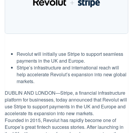
数据同步
Authorization
媒体与娱乐
Boost
非营利组织
支付成功率
专业服务
优化
公共部门
Link
零售
加速结账
生态系统
合作伙伴
Stripe App Marketplace
更多
Revolut will initially use Stripe to support seamless
Product roadmap
payments in the UK and Europe.
了解未来规划
Stripe’s infrastructure and international reach will
Radar
help accelerate Revolut’s expansion into new global
欺诈防范
markets.
Atlas
DUBLIN AND LONDON—Stripe, a financial infrastructure
初创企业注册
platform for businesses, today announced that Revolut will
Climate
use Stripe to support payments in the UK and Europe and
碳移除
accelerate its expansion into new markets.
Stripe Sessions 2026
了解 Stripe 如何为 AI 构建经济
Founded in 2015, Revolut has rapidly become one of
立即观看
Europe’s great fintech success stories. After launching in