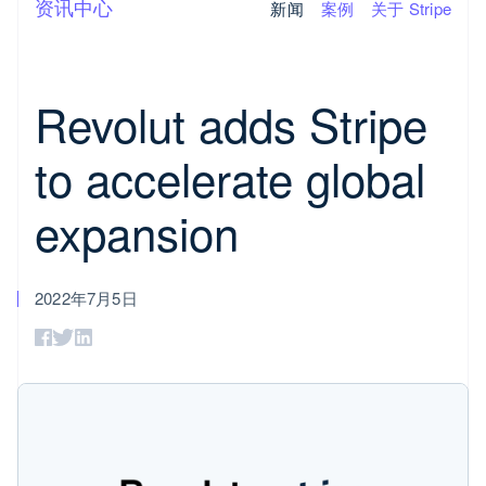
资讯中心
新闻
案例
关于 Stripe
支付
营收
资金管
平台和
Stripe 文档
大型企业
博客
理
交易市
API 参考文档
初创企业
客户案例
场
库与 SDK
指南
Payments
Billing
按应用场景
Stripe Apps
在线支付
经常性收入
Global
Revolut adds Stripe
支持
Managed
Metronome
Payouts
Connect
指南
智能体商务
Payments
按用量计费
加密货币
获取支持
备案商家解
Subscriptions
向第三
平台支
to accelerate global
接受线上付款
电子商务
托管支持方案
决方案
方打款
付
实施预置结账流程
嵌入式金融
专业服务
订阅管理
Payment
Crypto
构建平台或交易市场
财务自动化
links
Invoicing
expansion
钱包、
公司
管理订阅
全球化企业
无代码支付
一次性或定期
稳定币
提供按用量计费
应用内支付
Checkout
账单
发行和
发行稳定币支持的支付卡
交易市场
产品路线图
预构建支付
Tax
发卡基
通过智能体配置和管理服务
资金管理
Sessions 年度大会
界面
销售税和增值
础设施
2022年7月5日
平台
招聘
Elements
税自动化
SaaS
资讯中心
灵活的 UI 组
Revenue
资源
Stripe Press
件
Recognition
按行业
会计自动化
Payment
联系
应用集成
methods
Stripe Sigma
代码示例
AI 企业
接入 125+ 种
开发者博客
创作者经济
联系销售
自定义报告
支付方式
API 状态
游戏
成为合作伙伴
Data Pipeline
Terminal
酒店、旅游与休闲
线下支付
保险