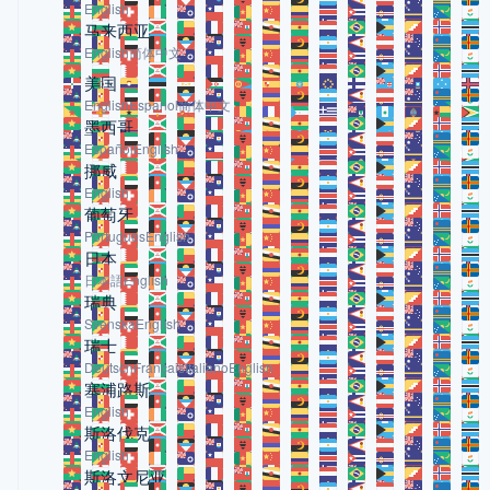
English
马来西亚
English
简体中文
美国
English
Español
简体中文
墨西哥
Español
English
挪威
English
葡萄牙
Português
English
日本
日本語
English
瑞典
Svenska
English
瑞士
Deutsch
Français
Italiano
English
塞浦路斯
English
斯洛伐克
English
斯洛文尼亚