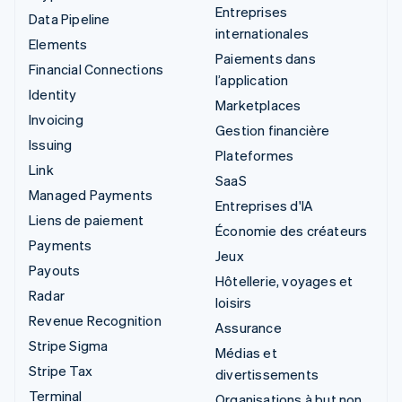
Entreprises
Data Pipeline
internationales
Elements
Paiements dans
Financial Connections
l’application
Identity
Marketplaces
Invoicing
Gestion financière
Issuing
Plateformes
Link
SaaS
Managed Payments
Entreprises d'IA
Liens de paiement
Économie des créateurs
Payments
Jeux
Payouts
Hôtellerie, voyages et
Radar
loisirs
Revenue Recognition
Assurance
Stripe Sigma
Médias et
Stripe Tax
divertissements
Terminal
Organisations à but non