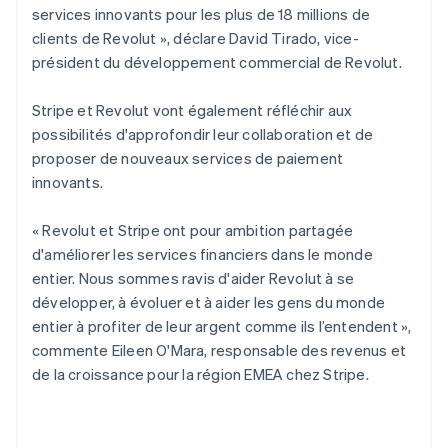
English
services innovants pour les plus de 18 millions de
Pays-Bas
clients de Revolut », déclare David Tirado, vice-
Nederlands
English
président du développement commercial de Revolut.
Pologne
English
Portugal
Stripe et Revolut vont également réfléchir aux
Português
English
possibilités d'approfondir leur collaboration et de
R.A.S. de Hong Kong, Chine
proposer de nouveaux services de paiement
English
简体中文
innovants.
République tchèque
English
« Revolut et Stripe ont pour ambition partagée
Roumanie
d'améliorer les services financiers dans le monde
English
Royaume-Uni
entier. Nous sommes ravis d'aider Revolut à se
English
développer, à évoluer et à aider les gens du monde
Singapour
entier à profiter de leur argent comme ils l’entendent »,
English
简体中文
commente Eileen O'Mara, responsable des revenus et
Slovaquie
de la croissance pour la région EMEA chez Stripe.
English
Slovénie
English
Italiano
Suède