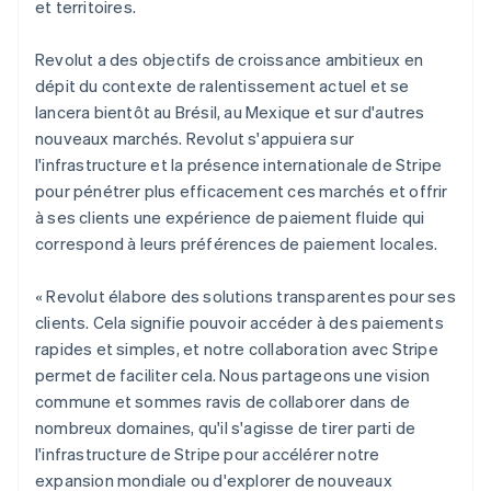
et territoires.
English
Italie
Italiano
English
Revolut a des objectifs de croissance ambitieux en
Japon
dépit du contexte de ralentissement actuel et se
日本語
English
lancera bientôt au Brésil, au Mexique et sur d'autres
Lettonie
nouveaux marchés. Revolut s'appuiera sur
English
l'infrastructure et la présence internationale de Stripe
Liechtenstein
pour pénétrer plus efficacement ces marchés et offrir
Deutsch
English
Lituanie
à ses clients une expérience de paiement fluide qui
English
correspond à leurs préférences de paiement locales.
Luxembourg
Français
Deutsch
English
« Revolut élabore des solutions transparentes pour ses
Malaisie
clients. Cela signifie pouvoir accéder à des paiements
English
简体中文
Malte
rapides et simples, et notre collaboration avec Stripe
English
permet de faciliter cela. Nous partageons une vision
Mexique
commune et sommes ravis de collaborer dans de
Español
English
nombreux domaines, qu'il s'agisse de tirer parti de
Norvège
l'infrastructure de Stripe pour accélérer notre
English
Nouvelle-Zélande
expansion mondiale ou d'explorer de nouveaux