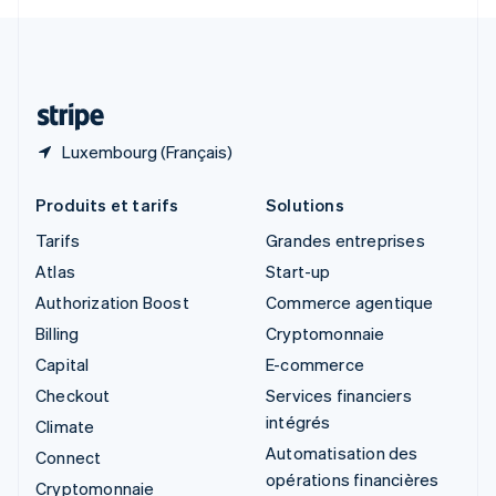
Svenska
English
Suisse
Deutsch
Français
Italiano
English
Thaïlande
ไทย
English
Luxembourg (Français)
Produits et tarifs
Solutions
Tarifs
Grandes entreprises
Atlas
Start-up
Authorization Boost
Commerce agentique
Billing
Cryptomonnaie
Capital
E-commerce
Checkout
Services financiers
intégrés
Climate
Automatisation des
Connect
opérations financières
Cryptomonnaie