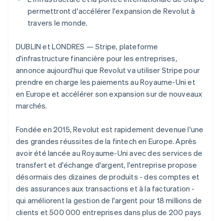
English
Découvrez les prochaines évolutions
Commerce en ligne
permettront d'accélérer l'expansion de Revolut à
Émirats arabes unis
Radar
travers le monde.
English
Prévention de la fraude
Espagne
Écosystème
Atlas
DUBLIN et LONDRES — Stripe, plateforme
Español
English
Constitution de start-up
Estonie
d'infrastructure financière pour les entreprises,
Partenaires
English
annonce aujourd'hui que Revolut va utiliser Stripe pour
Climate
Stripe App Marketplace
États-Unis
Élimination du carbone
prendre en charge les paiements au Royaume-Uni et
English
Español
简体中文
en Europe et accélérer son expansion sur de nouveaux
Identity
Finlande
Vérification de l'identité
marchés.
English
Svenska
France
Français
English
Fondée en 2015, Revolut est rapidement devenue l'une
Gibraltar
des grandes réussites de la fintech en Europe. Après
English
avoir été lancée au Royaume-Uni avec des services de
Grèce
Stripe Sessions 2026
transfert et d'échange d'argent, l'entreprise propose
English
Découvrez comment Stripe construit l’infrastructure écono
Hongrie
désormais des dizaines de produits - des comptes et
Regarder la vidéo
English
des assurances aux transactions et à la facturation -
Inde
qui améliorent la gestion de l'argent pour 18 millions de
English
clients et 500 000 entreprises dans plus de 200 pays
Irlande