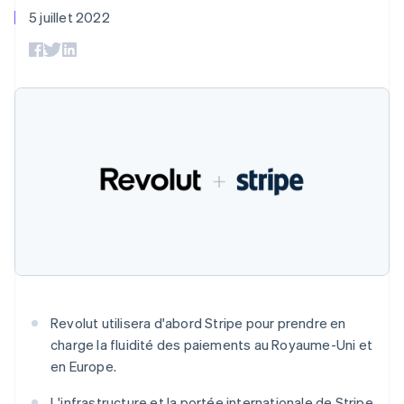
UI flexibles
Recognition
l’application
Gérer des
5 juillet 2022
Moyens de
Comptabilité
Entreprise
Marketplaces
abonnements
Allemagne
paiement
automatisée
Gestion financière
Proposer une
Deutsch
English
Accès à plus
Stripe Sigma
Roadmap produit
Plateformes
facturation à l'usage
Australie
de 125
Rapports
Sessions : conférence
SaaS
Émettre des cartes
Terminal
personnalisés
English
annuelle
bancaires adossées à
Paiements en
Autriche
Data Pipeline
Carrières
des stablecoins
personne
Synchronisation
Communiqués de
Deutsch
English
Fournir et gérer des
Authorization
des données
presse
Belgique
services avec des
Par secteur
Boost
Stripe Press
agents
Nederlands
Français
Deutsch
English
Acceptation
Brésil
optimisée
Entreprises d'IA
Português
English
Link
Économie des
Bulgarie
Paiements
créateurs
Contact
Ressources
English
Jeux
accélérés
Canada
Hôtellerie, voyages et
Financial
Contacter notre équipe
English
Français
loisirs
Intégrations
Connections
Chine continentale
Assurance
d'applications
Comptes
Devenir partenaire
Médias et
Exemples de code
financiers
简体中文
English
divertissements
Blog des développeurs
Chypre
associés
Revolut utilisera d'abord Stripe pour prendre en
Organisations à but
English
charge la fluidité des paiements au Royaume-Uni et
non lucratif
État de l'API
Croatie
en Europe.
Services aux
English
Italiano
Plus
entreprises
Danemark
Product roadmap
Secteur public
L'infrastructure et la portée internationale de Stripe