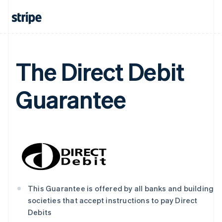
爱沙尼亚
English
奥地利
Deutsch
English
澳大利亚
English
The Direct Debit
巴西
Português
English
保加利亚
Guarantee
English
比利时
Nederlands
Français
Deutsch
English
波兰
English
丹麦
English
德国
Deutsch
English
法国
This Guarantee is offered by all banks and building
Français
English
societies that accept instructions to pay Direct
芬兰
Debits
English
Svenska