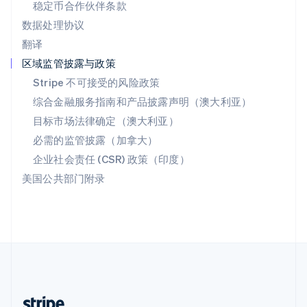
稳定币合作伙伴条款
English
数据处理协议
西班牙
翻译
Español
English
新加坡
区域监管披露与政策
English
简体中文
Stripe 不可接受的风险政策
新西兰
综合金融服务指南和产品披露声明（澳大利亚）
English
匈牙利
目标市场法律确定（澳大利亚）
English
必需的监管披露（加拿大）
意大利
Italiano
English
企业社会责任 (CSR) 政策（印度）
印度
美国公共部门附录
English
英国
English
直布罗陀
English
中国内地
简体中文
English
中国香港特别行政区
English
简体中文