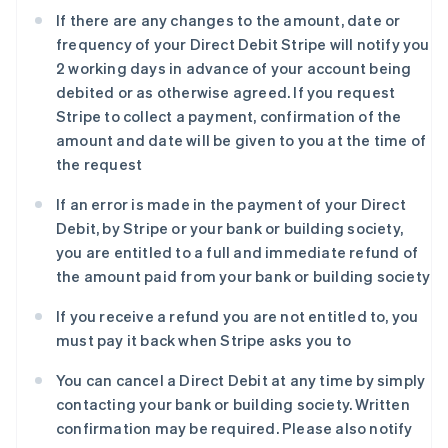
荷兰
If there are any changes to the amount, date or
Nederlands
English
frequency of your Direct Debit Stripe will notify you
加拿大
2 working days in advance of your account being
English
Français
捷克
debited or as otherwise agreed. If you request
English
Stripe to collect a payment, confirmation of the
克罗地亚
amount and date will be given to you at the time of
English
Italiano
the request
拉脱维亚
English
If an error is made in the payment of your Direct
立陶宛
Debit, by Stripe or your bank or building society,
English
列支敦士登
you are entitled to a full and immediate refund of
Deutsch
English
the amount paid from your bank or building society
卢森堡
Français
Deutsch
English
If you receive a refund you are not entitled to, you
罗马尼亚
must pay it back when Stripe asks you to
English
马尔他
You can cancel a Direct Debit at any time by simply
English
contacting your bank or building society. Written
马来西亚
confirmation may be required. Please also notify
English
简体中文