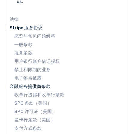
us.
美国
English
Español
简体中文
墨西哥
法律
Español
English
挪威
Stripe 服务协议
English
概览与常见问题解答
葡萄牙
一般条款
Português
English
日本
服务条款
日本語
English
用户银行账户借记授权
瑞典
Svenska
English
禁止和限制的业务
瑞士
电子签名披露
Deutsch
Français
Italiano
English
塞浦路斯
金融服务提供商条款
English
收单行披露和收单行条款
斯洛伐克
SPC 条款（美国）
English
斯洛文尼亚
SPC 许可证（美国）
English
Italiano
发卡行条款（美国）
泰国
支付方式条款
ไทย
English
希腊