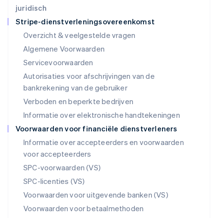
Luxemburg
juridisch
Français
Deutsch
English
Stripe-dienstverleningsovereenkomst
Maleisië
Overzicht & veelgestelde vragen
English
简体中文
Malta
Algemene Voorwaarden
English
Servicevoorwaarden
Mexico
Autorisaties voor afschrijvingen van de
Español
English
Nederland
bankrekening van de gebruiker
Nederlands
English
Verboden en beperkte bedrijven
Nieuw-Zeeland
Informatie over elektronische handtekeningen
English
Noorwegen
Voorwaarden voor financiële dienstverleners
English
Informatie over accepteerders en voorwaarden
Oostenrijk
voor accepteerders
Deutsch
English
Polen
SPC-voorwaarden (VS)
English
SPC-licenties (VS)
Portugal
Português
English
Voorwaarden voor uitgevende banken (VS)
Roemenië
Voorwaarden voor betaalmethoden
English