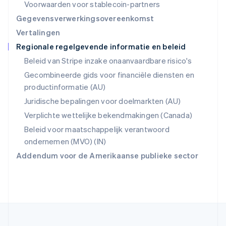
Singapore
Voorwaarden voor stablecoin-partners
English
简体中文
Gegevensverwerkingsovereenkomst
Slovenië
Vertalingen
English
Italiano
Regionale regelgevende informatie en beleid
Slowakije
English
Beleid van Stripe inzake onaanvaardbare risico's
Spanje
Gecombineerde gids voor financiële diensten en
Español
English
productinformatie (AU)
Thailand
ไทย
English
Juridische bepalingen voor doelmarkten (AU)
Tsjechië
Verplichte wettelijke bekendmakingen (Canada)
English
Vasteland van China
Beleid voor maatschappelijk verantwoord
简体中文
English
ondernemen (MVO) (IN)
Verenigd Koninkrijk
Addendum voor de Amerikaanse publieke sector
English
Verenigde Arabische Emiraten
English
Verenigde Staten
English
Español
简体中文
Zweden
Svenska
English