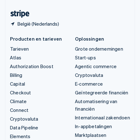
Zwitserland
Deutsch
Français
Italiano
English
België (Nederlands)
Producten en tarieven
Oplossingen
Tarieven
Grote ondernemingen
Atlas
Start-ups
Authorization Boost
Agentic commerce
Billing
Cryptovaluta
Capital
E-commerce
Checkout
Geïntegreerde financiën
Climate
Automatisering van
financiën
Connect
Internationaal zakendoen
Cryptovaluta
In-appbetalingen
Data Pipeline
Marktplaatsen
Elements