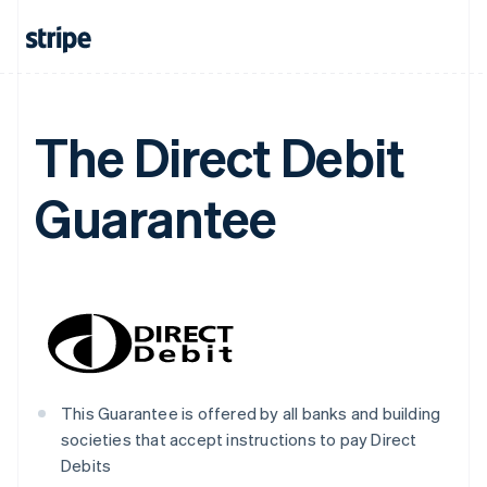
België
Nederlands
Français
Deutsch
English
Brazilië
Português
English
Bulgarije
English
The Direct Debit
Canada
English
Français
Cyprus
Guarantee
English
Denemarken
English
Duitsland
Deutsch
English
Estland
English
Finland
English
Svenska
Frankrijk
This Guarantee is offered by all banks and building
Français
English
societies that accept instructions to pay Direct
Gibraltar
Debits
English