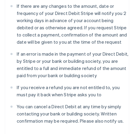
Griekenland
If there are any changes to the amount, date or
English
frequency of your Direct Debit Stripe will notify you 2
Hongarije
working days in advance of your account being
English
debited or as otherwise agreed. If you request Stripe
Hongkong SAR, China
to collect a payment, confirmation of the amount and
English
简体中文
Ierland
date will be given to you at the time of the request
English
India
If an error is made in the payment of your Direct Debit,
English
by Stripe or your bank or building society, you are
Italië
entitled to a full and immediate refund of the amount
Italiano
English
paid from your bank or building society
Japan
日本語
English
If you receive a refund you are not entitled to, you
Kroatië
must pay it back when Stripe asks you to
English
Italiano
Letland
You can cancel a Direct Debit at any time by simply
English
Liechtenstein
contacting your bank or building society. Written
Deutsch
English
confirmation may be required. Please also notify us.
Litouwen
English