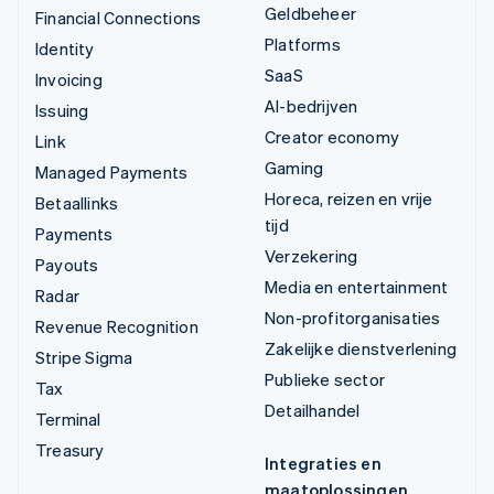
Geldbeheer
Financial Connections
Platforms
Identity
SaaS
Invoicing
AI-bedrijven
Issuing
Creator economy
Link
Gaming
Managed Payments
Horeca, reizen en vrije
Betaallinks
tijd
Payments
Verzekering
Payouts
Media en entertainment
Radar
Non-profitorganisaties
Revenue Recognition
Zakelijke dienstverlening
Stripe Sigma
Publieke sector
Tax
Detailhandel
Terminal
Treasury
Integraties en
maatoplossingen