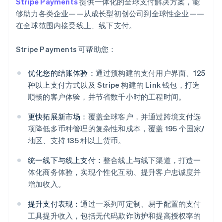
Stripe Payments
提供一体化的全球支付解决方案，能
够助力各类企业——从成长型初创公司到全球性企业——
在全球范围内接受线上、线下支付。
Stripe Payments 可帮助您：
优化您的结账体验：
通过预构建的支付用户界面、125
种以上支付方式以及 Stripe 构建的 Link 钱包，打造
顺畅的客户体验，并节省数千小时的工程时间。
更快拓展新市场：
覆盖全球客户，并通过跨境支付选
项降低多币种管理的复杂性和成本，覆盖 195 个国家/
地区、支持 135 种以上货币。
统一线下与线上支付：
整合线上与线下渠道，打造一
体化商务体验，实现个性化互动、提升客户忠诚度并
阿联酋
增加收入。
English
爱尔兰
提升支付表现：
通过一系列可定制、易于配置的支付
English
工具提升收入，包括无代码欺诈防护和提高授权率的