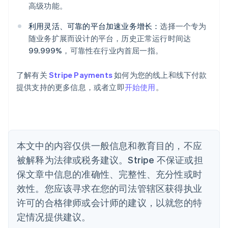
爱沙尼亚
高级功能。
English
奥地利
利用灵活、可靠的平台加速业务增长：
选择一个专为
Deutsch
English
随业务扩展而设计的平台，历史正常运行时间达
澳大利亚
99.999%，可靠性在行业内首屈一指。
English
巴西
Português
English
了解有关
Stripe Payments
如何为您的线上和线下付款
保加利亚
提供支持的更多信息，或者立即
开始使用
。
English
比利时
Nederlands
Français
Deutsch
English
波兰
English
丹麦
本文中的内容仅供一般信息和教育目的，不应
English
被解释为法律或税务建议。Stripe 不保证或担
德国
保文章中信息的准确性、完整性、充分性或时
Deutsch
English
法国
效性。您应该寻求在您的司法管辖区获得执业
Français
English
许可的合格律师或会计师的建议，以就您的特
芬兰
定情况提供建议。
English
Svenska