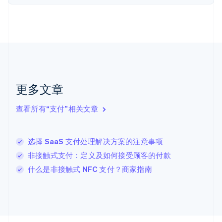
荷兰
Nederlands
English
加拿大
English
Français
捷克
English
克罗地亚
English
Italiano
拉脱维亚
更多文章
English
立陶宛
查看所有“支付”相关文章
English
列支敦士登
Deutsch
English
卢森堡
选择 SaaS 支付处理解决方案的注意事项
Français
Deutsch
English
非接触式支付：定义及如何接受顾客的付款
罗马尼亚
什么是非接触式 NFC 支付？商家指南
English
马尔他
English
马来西亚
English
简体中文