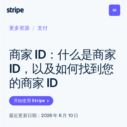
更多资源
支付
按企业阶段
文档
学习
支付
营收
资金管
平台
理
易市
大型企业
Stripe 文档
博客
Payments
Billing
初创企业
API 参考文档
客户案例
商家 ID：什么是商家
在线支付
经常性收入
Global
Conn
库与 SDK
指南
Payment links
Metronome
Payouts
Stripe Apps
按用量计费
平台
ID，以及如何找到您
无代码支付
Subscriptions
向第三
按应用场景
Checkout
方打款
支持
预构建支付界
订阅管理
Crypto
的商家 ID
指南
智能体商务
面
Invoicing
钱包、
加密货币
获取支持
一次性或定期
Elements
稳定币
电子商务
接受线上付款
托管支持方案
灵活的 UI 组件
账单
发行和
嵌入式金融
实施预置结账流程
专业服务
Payment
Tax
发卡基
开始使用 Stripe
财务自动化
构建平台或交易市场
methods
销售税和增值
础设施
全球化企业
管理订阅
接入 125+ 种支
税自动化
应用内支付
提供按用量计费
付方式
Revenue
最近更新日期：2026 年 6 月 10 日
交易市场
发行稳定币支持的支付卡
Terminal
Recognition
公司
资金管理
通过智能体配置和管理服
线下支付
会计自动化
平台
务