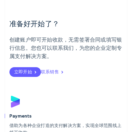
美国
English
Español
简体中文
墨西哥
Español
English
准备好开始了？
挪威
English
葡萄牙
创建账户即可开始收款，无需签署合同或填写银
Português
English
行信息。您也可以联系我们，为您的企业定制专
日本
日本語
English
属支付解决方案。
瑞典
Svenska
English
瑞士
立即开始
联系销售
Deutsch
Français
Italiano
English
塞浦路斯
English
斯洛伐克
English
斯洛文尼亚
English
Italiano
Payments
泰国
ไทย
English
借助为各种企业打造的支付解决方案，实现全球范围线上
希腊