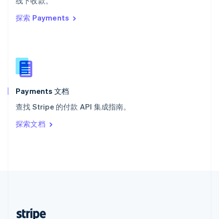
线下收款。
English
探索 Payments
西班牙
Español
English
新加坡
English
简体中文
新西兰
English
匈牙利
English
Payments 文档
意大利
查找 Stripe 的付款 API 集成指南。
Italiano
English
印度
探索文档
English
英国
English
直布罗陀
English
中国内地
简体中文
English
中国香港特别行政区
English
简体中文