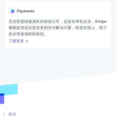
Authorization
Stripe Sigma
产品路线图
SaaS
Boost
自定义报告
Sessions 年度大会
支付成功率优
Data Pipeline
Payments
招聘
化
数据同步
资讯中心
Link
资源
无论您是快速成长的初创公司，还是全球化企业，Stripe
Stripe Press
加速结账
按行业
都能提供适合您业务的支付解决方案，助您在线上、线下
应用集成
及全球各地轻松收款。
AI 企业
代码示例
创作者经济
开发者博客
了解更多
联系
游戏
API 状态
更多
酒店、旅游与休闲
联系销售
Product roadmap
保险
成为合作伙伴
了解未来规划
媒体与娱乐
非营利组织
Radar
专业服务
欺诈防范
公共部门
Atlas
零售
初创企业注册
Climate
碳移除
生态系统
合作伙伴
Stripe App Marketplace
导言