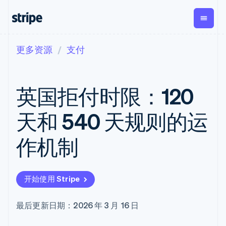
更多资源
支付
按企业阶段
文档
学习
支付
营收
资金管
平台
理
易市
大型企业
Stripe 文档
博客
Payments
Billing
初创企业
API 参考文档
客户案例
英国拒付时限：120
在线支付
经常性收入
Global
Conn
库与 SDK
指南
Payment links
Metronome
Payouts
Stripe Apps
按用量计费
平台
天和 540 天规则的运
无代码支付
Subscriptions
向第三
按应用场景
Checkout
方打款
支持
预构建支付界
订阅管理
Crypto
作机制
指南
智能体商务
面
Invoicing
钱包、
加密货币
获取支持
一次性或定期
Elements
稳定币
电子商务
接受线上付款
托管支持方案
灵活的 UI 组件
账单
发行和
嵌入式金融
实施预置结账流程
专业服务
Payment
Tax
发卡基
开始使用 Stripe
财务自动化
构建平台或交易市场
methods
销售税和增值
础设施
全球化企业
管理订阅
接入 125+ 种支
税自动化
应用内支付
提供按用量计费
付方式
Revenue
最后更新日期：2026 年 3 月 16 日
交易市场
发行稳定币支持的支付卡
Terminal
Recognition
公司
资金管理
通过智能体配置和管理服
线下支付
会计自动化
平台
务