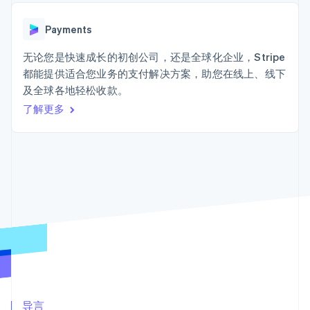
Authorization
Stripe Sigma
产品路线图
SaaS
Boost
自定义报告
Sessions 年度大会
支付成功率优
Data Pipeline
Payments
招聘
化
数据同步
资讯中心
Link
资源
无论您是快速成长的初创公司，还是全球化企业，Stripe
Stripe Press
加速结账
按行业
都能提供适合您业务的支付解决方案，助您在线上、线下
应用集成
及全球各地轻松收款。
AI 企业
代码示例
创作者经济
开发者博客
了解更多
联系
游戏
API 状态
更多
酒店、旅游与休闲
联系销售
Product roadmap
保险
成为合作伙伴
了解未来规划
媒体与娱乐
非营利组织
Radar
专业服务
欺诈防范
公共部门
Atlas
零售
初创企业注册
Climate
碳移除
生态系统
合作伙伴
Stripe App Marketplace
导言