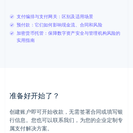
English
列支敦士登
支付编排与支付网关：区别及适用场景
Deutsch
English
卢森堡
预付款：它们如何影响现金流、合同和风险
Français
Deutsch
English
加密货币托管：保障数字资产安全与管理机构风险的
罗马尼亚
实用指南
English
马尔他
English
马来西亚
English
简体中文
美国
English
Español
简体中文
墨西哥
Español
English
准备好开始了？
挪威
English
葡萄牙
创建账户即可开始收款，无需签署合同或填写银
Português
English
行信息。您也可以联系我们，为您的企业定制专
日本
日本語
English
属支付解决方案。
瑞典