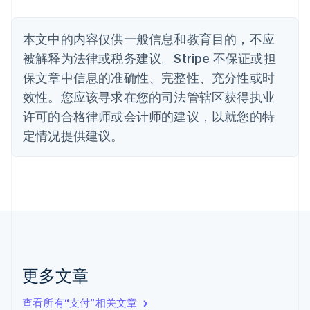
Nederlands
Français
Deutsch
English
波兰
本文中的内容仅供一般信息和教育目的，不应
English
丹麦
被解释为法律或税务建议。Stripe 不保证或担
English
保文章中信息的准确性、完整性、充分性或时
德国
效性。您应该寻求在您的司法管辖区获得执业
Deutsch
English
法国
许可的合格律师或会计师的建议，以就您的特
Français
English
定情况提供建议。
芬兰
English
Svenska
荷兰
Nederlands
English
加拿大
English
Français
捷克
English
克罗地亚
English
Italiano
更多文章
拉脱维亚
English
查看所有“支付”相关文章
立陶宛