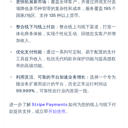
更快拓展新市场：
覆盖全球客户，并通过跨境支付选
项降低多币种管理的复杂性和成本，服务覆盖 195 个
国家/地区、支持 135 种以上货币。
整合线下与线上付款：
整合线上与线下渠道，打造一
体化商务体验，实现个性化互动、回馈忠实客户并增
加收入。
阿联酋
优化支付性能：
通过一系列可定制、易于配置的支付
English
爱尔兰
工具提升收入，包括无代码欺诈保护功能与提高授权
English
率的高级功能。
爱沙尼亚
English
利用灵活、可靠的平台加速业务增长：
选择一个专为
奥地利
随业务扩展而设计的平台，历史正常运行时间达
Deutsch
English
99.999%，可靠性在行业内首屈一指。
澳大利亚
English
巴西
进一步了解
Stripe Payments
如何为您的线上与线下付
Português
English
款提供支持，或立即
开始使用
。
保加利亚
English
比利时