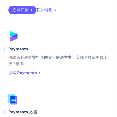
Svenska
English
瑞士
立即开始
联系销售
Deutsch
Français
Italiano
English
塞浦路斯
English
斯洛伐克
English
斯洛文尼亚
English
Italiano
Payments
泰国
ไทย
English
借助为各种企业打造的支付解决方案，实现全球范围线上
希腊
线下收款。
English
探索 Payments
西班牙
Español
English
新加坡
English
简体中文
新西兰
English
匈牙利
English
Payments 文档
意大利