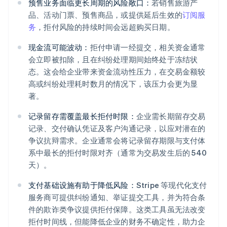
预售业务面临更长周期的风险敞口：
若销售旅游产
品、活动门票、预售商品，或提供延后生效的
订阅服
务
，拒付风险的持续时间会远超购买日期。
现金流可能波动：
拒付申请一经提交，相关资金通常
会立即被扣除，且在纠纷处理期间始终处于冻结状
态。这会给企业带来资金流动性压力，在交易金额较
高或纠纷处理耗时数月的情况下，该压力会更为显
著。
记录留存需覆盖最长拒付时限：
企业需长期留存交易
记录、交付确认凭证及客户沟通记录，以应对潜在的
争议抗辩需求。企业通常会将记录留存期限与支付体
系中最长的拒付时限对齐（通常为交易发生后的 540
天）。
支付基础设施有助于降低风险：
Stripe 等现代化支付
服务商可提供纠纷通知、举证提交工具，并为符合条
件的欺诈类争议提供拒付保障。这类工具虽无法改变
拒付时间线，但能降低企业的财务不确定性，助力企