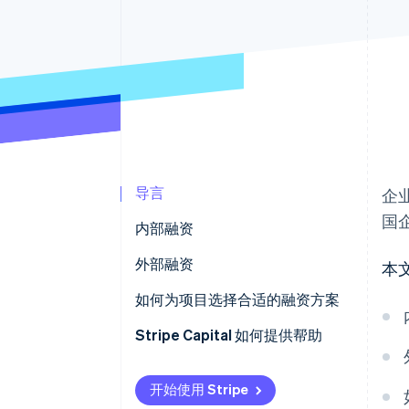
导言
企
国
内部融资
公司自有的资源或资金
外部融资
本
股东贷款
银行贷款
如何为项目选择合适的融资方案
政府援助
Stripe Capital 如何提供帮助
亲友投资（“爱心资金”）
开始使用 Stripe
无息贷款