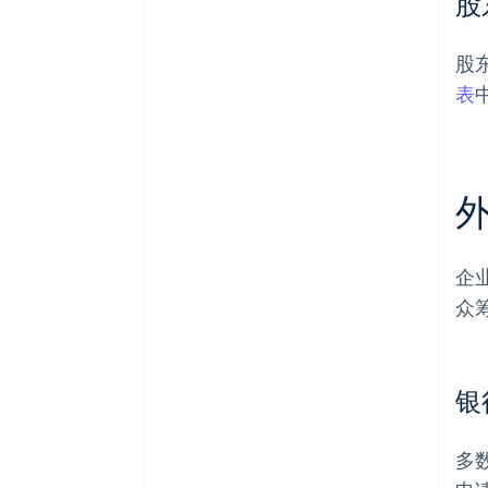
股
股
表
企
众
银
多