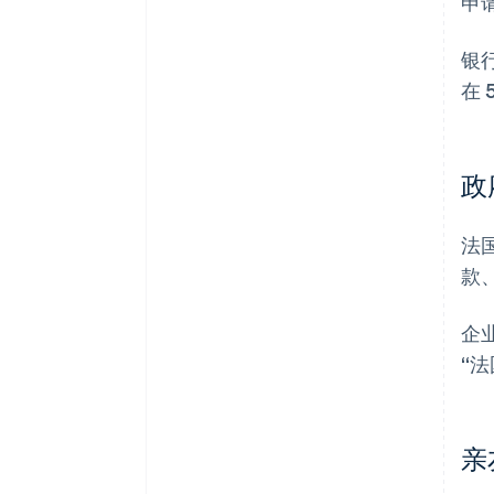
申
银
在 
政
法
款
企
“
亲