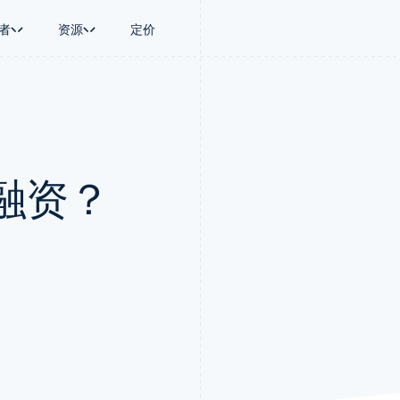
者
资源
定价
景
指南
按行业
公司
资金管理
平台和交易市
商务
持
接受线上付款
AI 企业
产品路线图
Global Payouts
Connect
币
持方案
实施预置结账流程
创作者经济
Sessions 年度大会
向第三方打款
平台支付
务
务
构建平台或交易市场
游戏
招聘
Crypto
融资？
金融
管理订阅
酒店、旅游与休闲
资讯中心
钱包、稳定币发行和发卡基础设
动化
提供按用量计费
保险
Stripe Press
施
企业
发行稳定币支持的支付卡
媒体与娱乐
支付
通过智能体配置和管理服务
非营利组织
场
专业服务
理
公共部门
零售
化
on