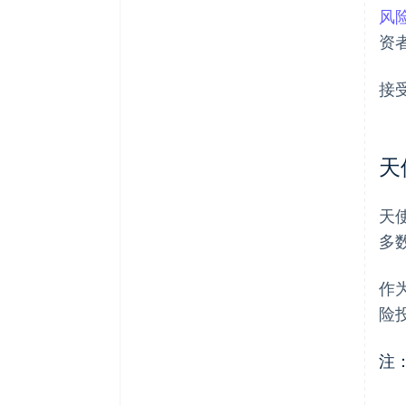
风
资
接
天
天
多
作
险
注