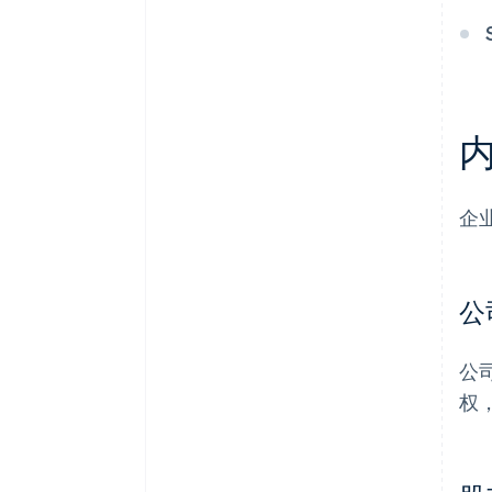
风险资本
天使投资人
众筹
企
公
公
权