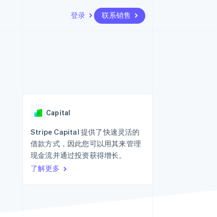
登录
联系销售
资源
生态系统
联系
场
更多
应用集成
合作伙伴
联系销售
Product roadmap
代码示例
Stripe App Marketplace
成为合作伙伴
了解未来规划
开发者博客
API 状态
Radar
欺诈防范
Capital
Atlas
初创企业注册
Stripe Capital 提供了快速灵活的
借款方式，因此您可以用其来管理
Climate
碳移除
现金流并通过投资获得增长。
了解更多