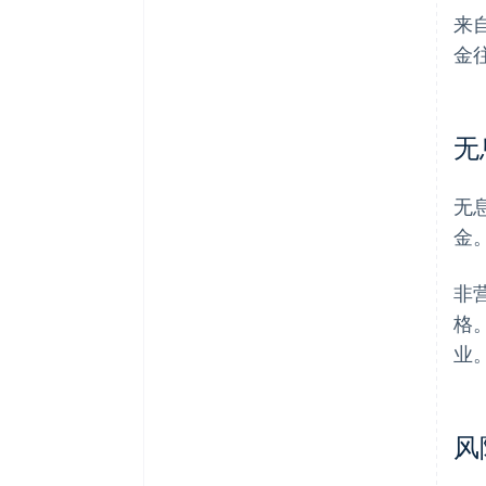
来
金
无
无
金。
非
格
业
风