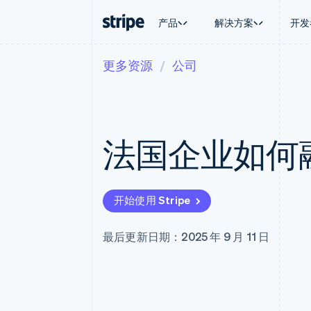
产品
解决方案
开发
更多资源
公司
按企业阶段
文档
学习
按应用场
支持
支付
营收
大型企业
Stripe 文档
博客
智能体
获取支
Payments
Billing
初创企业
API 参考文档
客户案例
加密货
托管支
在线支付
经常性收入
库与 SDK
指南
电子商
专业服
Payment links
Metronome
Stripe Apps
法国企业如何
嵌入式
无代码支付
按用量计费
财务自
Checkout
Subscriptions
全球化
预构建支付界面
订阅管理
应用内
Elements
Invoicing
交易市
灵活的 UI 组件
一次性或定期账单
开始使用 Stripe
资金管
支付方式
Tax
平台
支持 125 种以上
销售税和增值税自动
SaaS
Terminal
Revenue Recogniti
最后更新日期：2025 年 9 月 11 日
线下支付
会计自动化
Authorization Boost
Stripe Sigma
支付成功率优化
自定义报告
Link
Data Pipeline
加速结账
数据同步