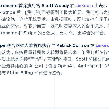
tronome 首席执行官 Scott Woody 在
LinkedIn
上表示
驻 Stripe 后，[我们的]目标得到了极大扩展。我们将
基础设施：这些系统灵活、由数据驱动，既能支持车库里
企业的需求。对客户而言，这意味着更深入的合作关系、
芬兰
美国
English
Svenska
English
Español
简体中文
tronome 和 Stripe 的更强大、更可靠、更整合的平台。
荷兰
墨西哥
Nederlands
English
Español
English
ripe 联合创始人兼首席执行官 Patrick Collison 在
加拿大
挪威
Linked
English
Français
English
们认为，向按用量计费模式转型将是未来十年我们所在行
捷克
葡萄牙
本质上就是连接“产品”与“商业”的接口。Scott 和团
English
Português
English
克罗地亚
日本
些最具雄心的 AI 公司（包括 OpenAI、Anthropic 
English
Italiano
日本語
English
与 Stripe Billing 平台进行整合。
拉脱维亚
瑞典
English
Svenska
English
立陶宛
瑞士
English
Deutsch
Français
Italiano
Englis
列支敦士登
塞浦路斯
Deutsch
English
English
卢森堡
斯洛伐克
Français
Deutsch
English
English