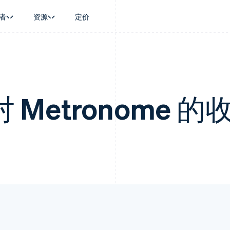
者
资源
定价
景
指南
按行业
公司
资金管理
平台和交易市
商务
持
接受线上付款
AI 企业
产品路线图
Global Payouts
Connect
币
持方案
实施预置结账流程
创作者经济
Sessions 年度大会
向第三方打款
平台支付
务
务
构建平台或交易市场
游戏
招聘
对 Metronome 的
Crypto
金融
管理订阅
酒店、旅游与休闲
资讯中心
钱包、稳定币发行和发卡基础设
动化
提供按用量计费
保险
Stripe Press
施
企业
发行稳定币支持的支付卡
媒体与娱乐
支付
通过智能体配置和管理服务
非营利组织
场
专业服务
理
公共部门
零售
化
on