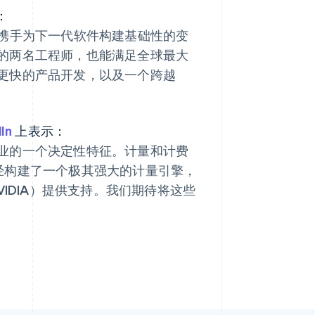
：
与之携手为下一代软件构建基础性的变
的两名工程师，也能满足全球最大
更快的产品开发，以及一个跨越
西班牙
Español
English
新加坡
English
简体中文
In
上表示：
新西兰
English
业的一个决定性特征。计量和计费
匈牙利
队已经构建了一个极其强大的计量引擎，
English
意大利
和 NVIDIA）提供支持。我们期待将这些
Italiano
English
印度
English
英国
h
English
直布罗陀
English
中国内地
简体中文
English