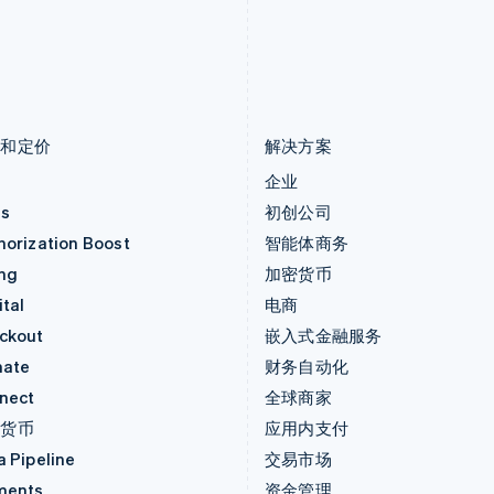
罗马尼亚
斯洛文尼亚
English
English
Italiano
马尔他
泰国
English
ไทย
English
马来西亚
希腊
English
简体中文
English
品和定价
解决方案
价
企业
as
初创公司
horization Boost
智能体商务
ing
加密货币
tal
电商
ckout
嵌入式金融服务
mate
财务自动化
nect
全球商家
密货币
应用内支付
a Pipeline
交易市场
ments
资金管理