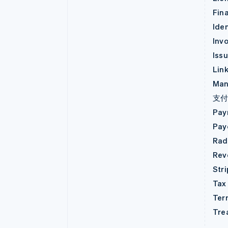
Fin
Iden
Invo
Iss
Lin
Man
支
Pay
Pay
Rad
Rev
Str
Tax
Ter
Tre