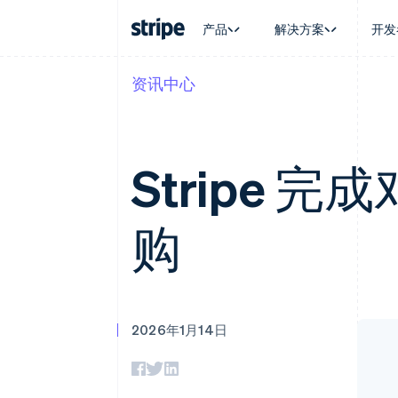
产品
解决方案
开发
资讯中心
按企业阶段
文档
学习
按应用场
支持
支付
营收
大型企业
Stripe 文档
博客
智能体
获取支
Payments
Billing
初创企业
API 参考文档
客户案例
加密货
托管支
在线支付
经常性收入
库与 SDK
指南
电子商
专业服
Stripe 完成
Payment links
Metronome
Stripe Apps
嵌入式
无代码支付
按用量计费
财务自
Checkout
Subscriptions
全球化
预构建支付界面
订阅管理
购
应用内
Elements
Invoicing
交易市
灵活的 UI 组件
一次性或定期账单
资金管
支付方式
Tax
平台
支持 125 种以上
销售税和增值税自动
SaaS
Terminal
Revenue Recogniti
线下支付
会计自动化
2026年1月14日
Authorization Boost
Stripe Sigma
支付成功率优化
自定义报告
Link
Data Pipeline
加速结账
数据同步