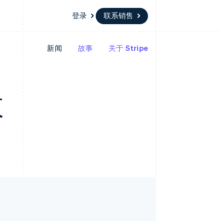
登录
联系销售
新闻
故事
关于 Stripe
资源
生态系统
联系
场
更多
应用集成
合作伙伴
联系销售
Product roadmap
代码示例
Stripe App Marketplace
成为合作伙伴
了解未来规划
开发者博客
收
API 状态
Radar
欺诈防范
Atlas
初创企业注册
Climate
碳移除