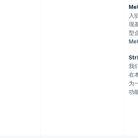
Me
入
现
阿联酋
型
English
Me
爱尔兰
English
爱沙尼亚
St
English
我
奥地利
在
Deutsch
English
澳大利亚
为一
English
功能
巴西
Português
English
保加利亚
English
比利时
Nederlands
Français
Deutsch
English
波兰
English