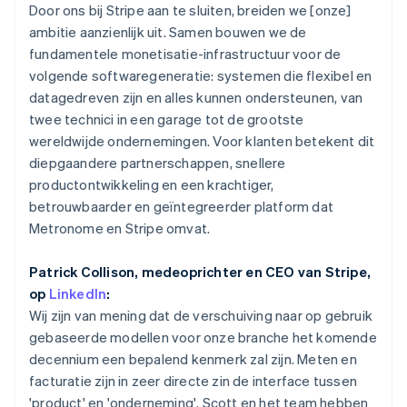
Door ons bij Stripe aan te sluiten, breiden we [onze]
Oprichting van een start-up
Nieuw-Zeeland
ambitie aanzienlijk uit. Samen bouwen we de
English
Climate
Ecosysteem
Noorwegen
fundamentele monetisatie-infrastructuur voor de
CO₂-verwijdering
English
volgende softwaregeneratie: systemen die flexibel en
Partners
Identity
Oostenrijk
datagedreven zijn en alles kunnen ondersteunen, van
Stripe App Marketplace
Online identiteitsverificatie
Deutsch
English
twee technici in een garage tot de grootste
Polen
wereldwijde ondernemingen. Voor klanten betekent dit
English
Portugal
diepgaandere partnerschappen, snellere
Português
English
productontwikkeling en een krachtiger,
Roemenië
betrouwbaarder en geïntegreerder platform dat
Stripe Sessions 2026
English
Ontdek hoe Stripe de economische infrastructuu
Metronome en Stripe omvat.
Singapore
Nu bekijken
English
简体中文
Slovenië
Patrick Collison, medeoprichter en CEO van Stripe,
English
Italiano
op
LinkedIn
:
Slowakije
Wij zijn van mening dat de verschuiving naar op gebruik
English
gebaseerde modellen voor onze branche het komende
Spanje
decennium een bepalend kenmerk zal zijn. Meten en
Español
English
facturatie zijn in zeer directe zin de interface tussen
Thailand
'product' en 'onderneming'. Scott en het team hebben
ไทย
English