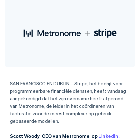
Toegang tot meer
Data Pipeline
Bedrijf
Marktplaatsen
Italië
Gegevenssynchronisatie
dan 125
Geldbeheer
Facturatie naar gebruik
Italiano
English
Terminal
Productroadmap
Platforms
bieden
Japan
Fysieke betalingen
Jaarlijks congres
SaaS
Betaalkaarten uitgeven
Authorization
日本語
English
Sessions
die door stablecoins
Boost
Kroatië
Vacatures
worden gedekt
Optimaliseer de
Stripe Newsroom
English
Italiano
Diensten voorzien en
acceptatie
Stripe Press
Letland
beheren met agents
Per branche
Link
English
Versneld afrekenen
Liechtenstein
Financial
AI-bedrijven
Deutsch
English
Connections
Creator economy
Contact
Litouwen
Bronnen
Data gekoppelde
Gaming
English
rekeningen
Horeca, reizen en vrije
Neem contact op
Luxemburg
tijd
App-integraties
SAN FRANCISCO EN DUBLIN—Stripe, het bedrijf voor
Partner worden
Français
Deutsch
English
Verzekering
Voorbeelden van code
programmeerbare financiële diensten, heeft vandaag
Media en entertainment
Developerblog
Maleisië
aangekondigd dat het zijn overname heeft afgerond
API-status
English
简体中文
Meer
Non-profitorganisaties
van Metronome, de leider in het coördineren van
Malta
Product roadmap
facturatie voor de meest complexe op gebruik
Ontdek wat er in het verschiet ligt
English
Professionele
Mexico
gebaseerde modellen.
dienstverlening
Radar
Publieke sector
Español
English
Fraudepreventie
Detailhandel
Nederland
Scott Woody, CEO van Metronome, op
LinkedIn
:
Atlas
Nederlands
English