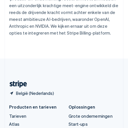
Tsjechië
een uitzonderlijk krachtige meet-engine ontwikkeld die
English
reeds de drijvende kracht vormt achter enkele van de
Vasteland van China
meest ambitieuze AI-bedrijven, waaronder OpenAI,
简体中文
English
Anthropic en NVIDIA. We kijken ernaar uit om deze
Verenigd Koninkrijk
opties te integreren met het Stripe Billing-platform.
English
Verenigde Arabische Emiraten
English
Verenigde Staten
English
Español
简体中文
Zweden
Svenska
English
Zwitserland
Deutsch
Français
Italiano
English
België (Nederlands)
Producten en tarieven
Oplossingen
Tarieven
Grote ondernemingen
Atlas
Start-ups