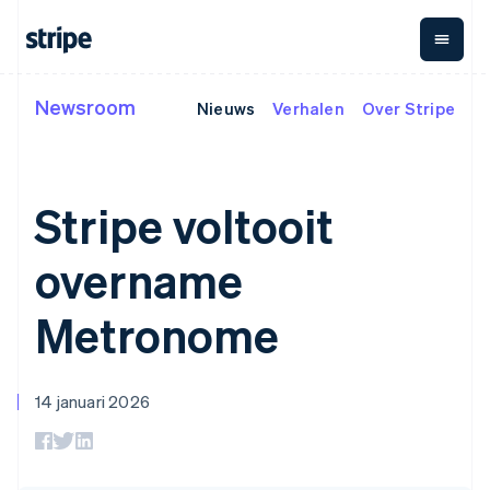
Denemarken
English
Duitsland
Deutsch
English
Newsroom
Estland
Nieuws
Verhalen
Over Stripe
Per fase
Documentatie
Meer informatie
Betalingen
Omzet
Geld
English
Finland
Grote ondernemingen
Stripe-documentatie
Blog
Payments
Billing
Glob
Start-ups
API-referentie
Ervaringen van klanten
English
Svenska
Online betalingen
Terugkerende inkomsten
Payo
Library's en SDK's
Whitepapers
Frankrijk
Stripe voltooit
Uitbe
Managed
Metronome
Stripe Apps
Français
English
Payments
Facturatie naar gebruik
aan 
Gibraltar
Merchant of
Abonnementen
Cry
overname
English
Per toepassing
record-oplossing
Abonnementsbeheer
Infra
Support
Griekenland
Payment links
Invoicing
voor 
Whitepapers
Agentic commerce
Betalingen zonder
Eenmalig of terugkerend
uitgi
Cryp
English
Metronome
Cryptovaluta
Ondersteuning
code
Tax
onr
stabl
Hongarije
E-commerce
Online betalingen
Beheerde support op
Autom. omzetbelasting
Integ
Checkout
en
English
Geïntegreerde
ontvangen
maat
Kant-en-klare
+ btw
crypt
betaa
Hongkong SAR, China
financiën
Een kant-en-klaar
Professionele
betalingsinterfaces
Revenue Recognition
aank
14 januari 2026
English
简体中文
Automatisering van
afrekenproces
dienstverlening
Automatische
Elements
Ierland
financiën
implementeren
Flexibele UI-
boekhouding
English
Internationaal
Een platform of
componenten
Stripe Sigma
India
zakendoen
marktplaats opzetten
Rapporten op maat
Betaalmethoden
In-appbetalingen
Abonnementen beheren
English