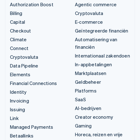
Authorization Boost
Agentic commerce
Billing
Cryptovaluta
Capital
E-commerce
Checkout
Geïntegreerde financiën
Climate
Automatisering van
financiën
Connect
Internationaal zakendoen
Cryptovaluta
In-appbetalingen
Data Pipeline
Marktplaatsen
Elements
Geldbeheer
Financial Connections
Platforms
Identity
SaaS
Invoicing
AI-bedrijven
Issuing
Creator economy
Link
Gaming
Managed Payments
Horeca, reizen en vrije
Betaallinks