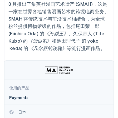
Authorization
Stripe Sigma
产品路线图
3 月推出了集英社漫画艺术遗产 (SMAH)，这是
SaaS
Boost
自定义报告
Sessions 年度大会
支付成功率优
一家在世界各地销售漫画艺术的跨境电商业务。
Data Pipeline
招聘
化
数据同步
资讯中心
SMAH 将传统技术与前沿技术相结合，为全球
Link
资源
Stripe Press
加速结账
粉丝提供博物馆级的作品，包括尾田荣一郎
按行业
应用集成
(Eiichiro Oda) 的
《海贼王》
、久保带人 (Tite
AI 企业
代码示例
Kubo) 的
《漂白剂》
和池田理代子 (Riyoko
创作者经济
开发者博客
联系
游戏
API 状态
更多
Ikeda) 的
《凡尔赛的玫瑰》
等流行漫画作品。
酒店、旅游与休闲
联系销售
Product roadmap
保险
成为合作伙伴
了解未来规划
媒体与娱乐
非营利组织
Radar
专业服务
欺诈防范
公共部门
Atlas
零售
初创企业注册
使用的产品
Climate
碳移除
Payments
生态系统
合作伙伴
日本
Stripe App Marketplace