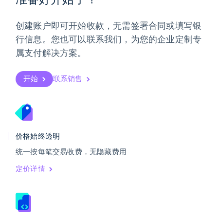
日本語
English
瑞典
创建账户即可开始收款，无需签署合同或填写银
Svenska
English
瑞士
行信息。您也可以联系我们，为您的企业定制专
Deutsch
Français
Italiano
English
属支付解决方案。
塞浦路斯
English
斯洛伐克
开始
联系销售
English
斯洛文尼亚
English
Italiano
泰国
ไทย
English
希腊
价格始终透明
English
统一按每笔交易收费，无隐藏费用
西班牙
Español
English
定价详情
新加坡
English
简体中文
新西兰
English
匈牙利