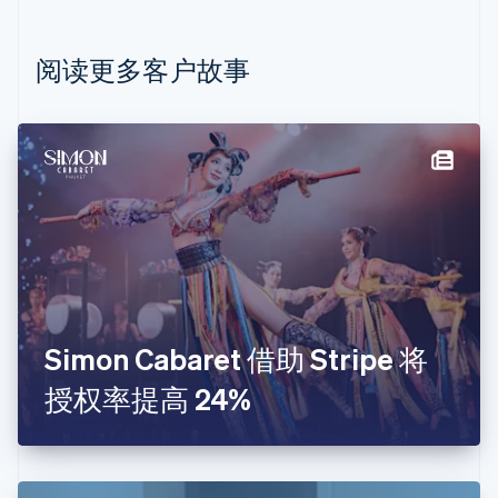
English
比利时
Nederlands
Français
Deutsch
English
阅读更多客户故事
波兰
English
丹麦
English
德国
Deutsch
English
法国
Français
English
芬兰
English
Svenska
荷兰
Nederlands
English
Simon Cabaret 借助 Stripe 将
加拿大
English
Français
授权率提高 24%
捷克
English
克罗地亚
English
Italiano
拉脱维亚