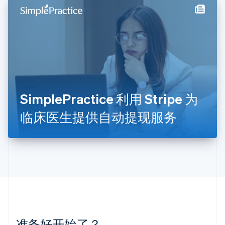
English
立陶宛
English
列支敦士登
Deutsch
English
卢森堡
Français
Deutsch
English
罗马尼亚
English
SimplePractice 利用 Stripe 为
马尔他
English
临床医生提供自动提现服务
马来西亚
English
简体中文
美国
English
Español
简体中文
墨西哥
Español
English
挪威
English
葡萄牙
Português
English
准备好开始了？
日本