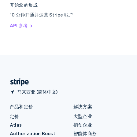
English
开始您的集成
意大利
10 分钟开通并运营 Stripe 账户
Italiano
English
印度
API 参考
English
英国
English
直布罗陀
English
中国内地
简体中文
English
中国香港特别行政区
English
简体中文
马来西亚 (简体中文)
产品和定价
解决方案
定价
大型企业
Atlas
初创企业
Authorization Boost
智能体商务