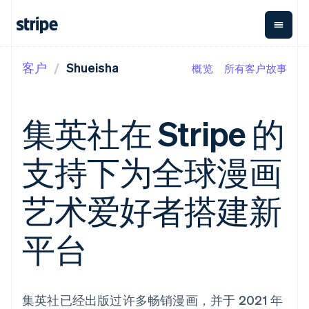
客户
Shueisha
概览
所有客户故事
按企业阶段
文档
学习
支付
营收
资金管
平台
理
易市
大型企业
Stripe 文档
博客
Payments
Billing
初创企业
API 参考文档
客户案例
集英社在 Stripe 的
在线支付
经常性收入
Global
Conn
库与 SDK
指南
Payment links
Metronome
Payouts
Stripe Apps
按用量计费
平台
支持下为全球漫画
无代码支付
Subscriptions
向第三
按应用场景
Checkout
方打款
支持
预构建支付界
订阅管理
Crypto
指南
智能体商务
艺术爱好者搭建新
面
Invoicing
钱包、
加密货币
获取支持
一次性或定期
Elements
稳定币
电子商务
接受线上付款
托管支持方案
灵活的 UI 组件
账单
发行和
嵌入式金融
实施预置结账流程
专业服务
平台
Payment
Tax
发卡基
财务自动化
构建平台或交易市场
methods
销售税和增值
础设施
全球化企业
管理订阅
接入 125+ 种支
税自动化
应用内支付
提供按用量计费
付方式
Revenue
交易市场
发行稳定币支持的支付卡
Terminal
Recognition
公司
资金管理
通过智能体配置和管理服
集英社已经出版过许多畅销漫画，并于 2021 年
线下支付
会计自动化
平台
务