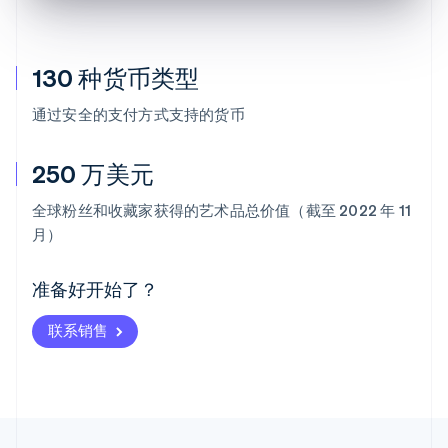
130 种货币类型
通过安全的支付方式支持的货币
250 万美元
阿联酋
全球粉丝和收藏家获得的艺术品总价值（截至 2022 年 11
English
月）
爱尔兰
English
爱沙尼亚
准备好开始了？
English
奥地利
联系销售
Deutsch
English
澳大利亚
English
巴西
Português
English
保加利亚