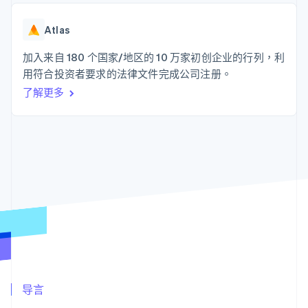
接入 125+ 种支
Stripe Sigma
产品路线图
SaaS
付方式
自定义报告
Sessions 年度大会
Authorization
Data Pipeline
Atlas
招聘
Boost
数据同步
资讯中心
支付成功率优
资源
加入来自 180 个国家/地区的 10 万家初创企业的行列，利
Stripe Press
化
按行业
用符合投资者要求的法律文件完成公司注册。
Link
应用集成
加速结账
了解更多
AI 企业
代码示例
创作者经济
开发者博客
联系
游戏
API 状态
酒店、旅游与休闲
联系销售
保险
成为合作伙伴
更多
媒体与娱乐
Product roadmap
非营利组织
了解未来规划
专业服务
公共部门
Radar
零售
欺诈防范
Atlas
初创企业注册
生态系统
Climate
碳移除
合作伙伴
导言
Stripe App Marketplace