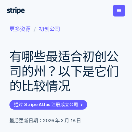
更多资源
初创公司
按企业阶段
文档
学习
支付
营收
资金管
平台
理
易市
大型企业
Stripe 文档
博客
Payments
Billing
初创企业
API 参考文档
客户案例
有哪些最适合初创公
在线支付
经常性收入
Global
Conn
库与 SDK
指南
Managed
Metronome
Payouts
Stripe Apps
Payments
按用量计费
平台
司的州？以下是它们
备案商家解决
Subscriptions
向第三
按应用场景
方案
方打款
支持
订阅管理
Payment links
Crypto
的比较情况
指南
智能体商务
Invoicing
钱包、
加密货币
获取支持
无代码支付
一次性或定期
稳定币
电子商务
接受线上付款
托管支持方案
Checkout
账单
发行和
嵌入式金融
实施预置结账流程
专业服务
预构建支付界
Tax
发卡基
通过 Stripe Atlas 注册成立公司
财务自动化
构建平台或交易市场
面
销售税和增值
础设施
全球化企业
管理订阅
Elements
税自动化
应用内支付
提供按用量计费
灵活的 UI 组件
Revenue
最后更新日期：2026 年 3 月 18 日
交易市场
发行稳定币支持的支付卡
Payment
Recognition
公司
资金管理
通过智能体配置和管理服
methods
会计自动化
平台
务