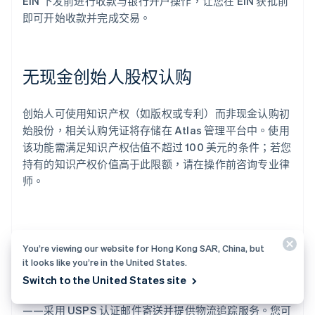
EIN 下发前进行收款与银行开户操作，让您在 EIN 获批前
即可开始收款并完成交易。
无现金创始人股权认购
创始人可使用知识产权（如版权或专利）而非现金认购初
始股份，相关认购凭证将存储在 Atlas 管理平台中。使用
该功能需满足知识产权估值不超过 100 美元的条件；若您
持有的知识产权价值高于此限额，请在操作前咨询专业律
师。
自动提交 83 (b) 税务申报
You’re viewing our website for Hong Kong SAR, China, but
it looks like you’re in the United States.
创始人可通过提交 83 (b) 税务申报降低个人所得税负。无
Switch to the United States site
论您是美国籍或非美国籍创始人，Atlas 均可代为申报
——采用 USPS 认证邮件寄送并提供物流追踪服务。您可