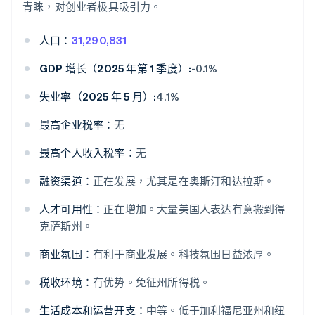
青睐，对创业者极具吸引力。
人口：
31,290,831
GDP 增长（2025 年第 1 季度）:
-0.1%
失业率（2025 年 5 月）:
4.1%
最高企业税率：
无
最高个人收入税率：
无
融资渠道：
正在发展，尤其是在奥斯汀和达拉斯。
人才可用性：
正在增加。大量美国人表达有意搬到得
克萨斯州。
商业氛围：
有利于商业发展。科技氛围日益浓厚。
税收环境：
有优势。免征州所得税。
生活成本和运营开支：
中等。低于加利福尼亚州和纽