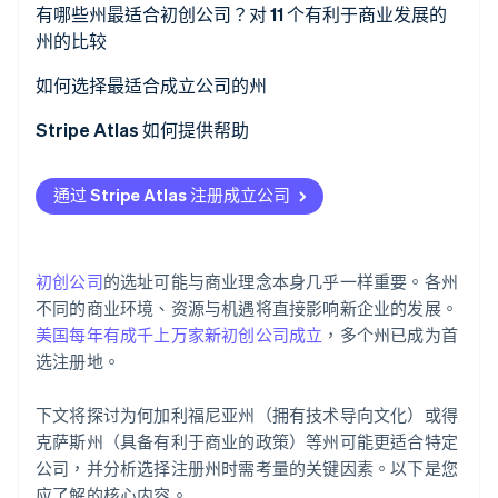
有哪些州最适合初创公司？对 11 个有利于商业发展的
州的比较
Stripe Sessions 2026
1. 加利福尼亚州
如何选择最适合成立公司的州
了解 Stripe 如何为 AI 构建经济基础设施。
立即观看
2. 纽约州
商业氛围
Stripe Atlas 如何提供帮助
3. 得克萨斯州
市场规模和准入
申请使用 Atlas 注册公司
通过 Stripe Atlas 注册成立公司
4. 马萨诸塞州
税务影响
在获取雇主识别号 (EIN) 前开通收款和银行服务
5. 华盛顿州
法律和监管因素
无现金创始人股权认购
初创公司
的选址可能与商业理念本身几乎一样重要。各州
6. 科罗拉多州
基础设施
自动提交 83 (b) 税务申报
不同的商业环境、资源与机遇将直接影响新企业的发展。
美国每年有成千上万家新初创公司成立
，多个州已成为首
7. 内华达州
人才储备
全球顶尖水准的公司法律文件
选注册地。
8. 怀俄明州
融资渠道
Stripe Payments 服务首年免费，更享价值 5 万美元的
下文将探讨为何加利福尼亚州（拥有技术导向文化）或得
合作伙伴专属优惠与折扣
9. 特拉华州
生活成本和运营费用
克萨斯州（具备有利于商业的政策）等州可能更适合特定
公司，并分析选择注册州时需考量的关键因素。以下是您
10. 佛罗里达州
生活质量
应了解的核心内容。