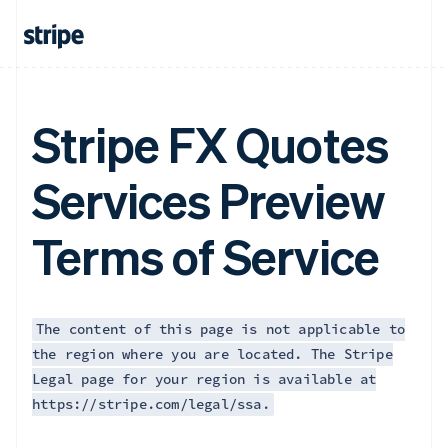
English
Français
捷克
English
克罗地亚
English
Italiano
拉脱维亚
Stripe FX Quotes
English
立陶宛
Services Preview
English
列支敦士登
Deutsch
English
Terms of Service
卢森堡
Français
Deutsch
English
罗马尼亚
English
马尔他
The content of this page is not applicable to
English
the region where you are located. The Stripe
马来西亚
Legal page for your region is available at
English
简体中文
https://stripe.com/legal/ssa.
美国
English
Español
简体中文
墨西哥