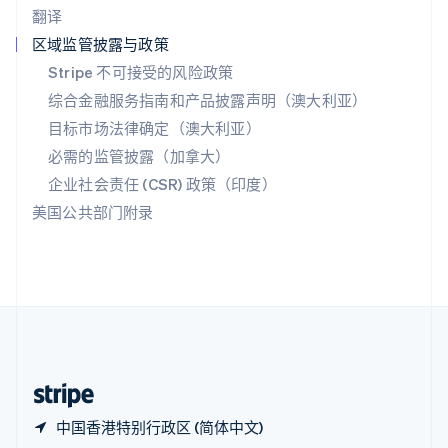
翻译
Español
English
新加坡
区域监管披露与政策
English
简体中文
Stripe 不可接受的风险政策
新西兰
综合金融服务指南和产品披露声明（澳大利亚）
English
匈牙利
目标市场法律确定（澳大利亚）
English
必需的监管披露（加拿大）
意大利
Italiano
English
企业社会责任 (CSR) 政策（印度）
印度
美国公共部门附录
English
英国
English
直布罗陀
English
中国内地
简体中文
English
中国香港特别行政区
English
简体中文
中国香港特别行政区 (简体中文)