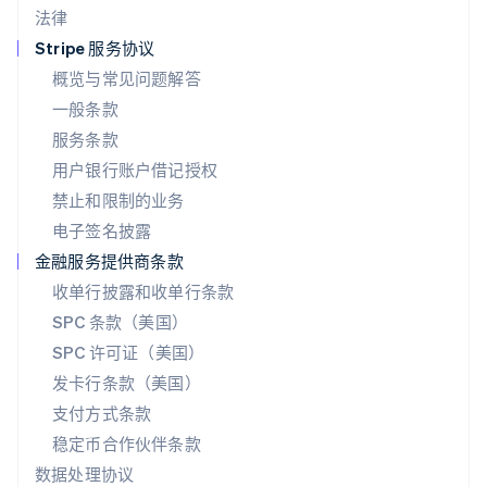
法律
Español
English
挪威
Stripe 服务协议
English
概览与常见问题解答
葡萄牙
一般条款
Português
English
日本
服务条款
日本語
English
用户银行账户借记授权
瑞典
Svenska
English
禁止和限制的业务
瑞士
电子签名披露
Deutsch
Français
Italiano
English
塞浦路斯
金融服务提供商条款
English
收单行披露和收单行条款
斯洛伐克
SPC 条款（美国）
English
斯洛文尼亚
SPC 许可证（美国）
English
Italiano
发卡行条款（美国）
泰国
支付方式条款
ไทย
English
希腊
稳定币合作伙伴条款
English
数据处理协议
西班牙