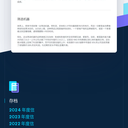
拉脱维亚
English
Stripe Sessions 2026
立陶宛
了解 Stripe 如何为 AI 构建经济基础设施。
English
立即观看
列支敦士登
Deutsch
English
卢森堡
Français
Deutsch
English
罗马尼亚
English
马尔他
English
马来西亚
English
简体中文
美国
English
Español
简体中文
墨西哥
存档
Español
English
2024 年度信
挪威
2023 年度信
English
葡萄牙
2022 年度信
Português
English