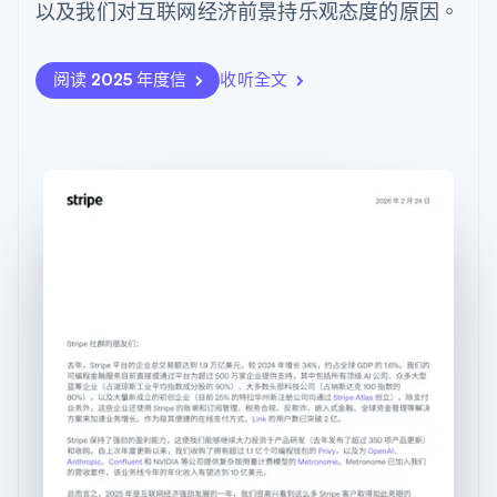
上
Stripe Sigma
以及我们对互联网经济前景持乐观态度的原因。
产品路线图
SaaS
保加利亚
自定义报告
Authorization
Sessions 年度大会
English
Boost
Data Pipeline
招聘
比利时
支付成功率优
数据同步
资讯中心
阅读 2025 年度信
收听全文
化
资源
Nederlands
Français
Deutsch
English
Stripe Press
Link
按行业
波兰
加速结账
English
应用集成
丹麦
AI 企业
代码示例
创作者经济
开发者博客
联系
English
游戏
API 状态
德国
酒店、旅游与休闲
联系销售
更多
Deutsch
English
保险
成为合作伙伴
法国
Product roadmap
媒体与娱乐
了解未来规划
Français
English
非营利组织
专业服务
芬兰
Radar
公共部门
欺诈防范
English
Svenska
零售
荷兰
Atlas
Nederlands
English
初创企业注册
加拿大
Climate
English
Français
生态系统
碳移除
捷克
English
合作伙伴
克罗地亚
Stripe App Marketplace
English
Italiano