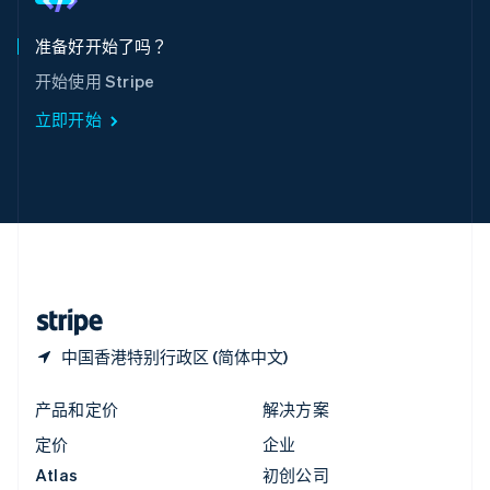
匈牙利
English
准备好开始了吗？
意大利
开始使用 Stripe
Italiano
English
印度
立即开始
English
英国
English
直布罗陀
English
中国内地
简体中文
English
中国香港特别行政区
English
简体中文
中国香港特别行政区 (简体中文)
产品和定价
解决方案
定价
企业
Atlas
初创公司