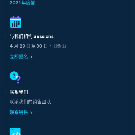
2021 年度信
日本
日本語
English
瑞典
Svenska
English
瑞士
与我们相约 Sessions
Deutsch
Français
Italiano
English
塞浦路斯
4 月 29 日至 30 日，旧金山
English
斯洛伐克
立即报名
English
斯洛文尼亚
English
Italiano
泰国
ไทย
English
希腊
联系我们
English
联系我们的销售团队
西班牙
Español
English
联系销售
新加坡
English
简体中文
新西兰
English