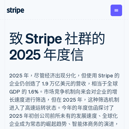
按企业阶段
文档
学习
致 Stripe 社群的
支付
营收
资金管
平台
理
易市
大型企业
Stripe 文档
博客
Payments
Billing
初创企业
API 参考文档
客户案例
2025 年度信
在线支付
经常性收入
Global
Conn
库与 SDK
指南
Managed
Metronome
Payouts
Stripe Apps
Payments
按用量计费
平台
阿联酋
备案商家解决
Subscriptions
向第三
按应用场景
English
方案
方打款
2025 年，尽管经济出现分化，但使用 Stripe 的
支持
爱尔兰
订阅管理
Payment links
Crypto
指南
智能体商务
Invoicing
钱包、
English
企业仍创造了 1.9 万亿美元的营收，相当于全球
加密货币
获取支持
无代码支付
一次性或定期
爱沙尼亚
稳定币
GDP 的 1.6%。市场竞争机制向来会对企业的增
电子商务
接受线上付款
托管支持方案
Checkout
账单
发行和
English
嵌入式金融
实施预置结账流程
专业服务
预构建支付界
Tax
长速度进行筛选，但在 2025 年，这种筛选机制
发卡基
奥地利
财务自动化
构建平台或交易市场
面
销售税和增值
础设施
Deutsch
English
进入了高速运转状态。今年的年度信函探讨了
全球化企业
管理订阅
Elements
税自动化
澳大利亚
应用内支付
提供按用量计费
灵活的 UI 组件
Revenue
2025 年初创公司前所未有的发展速度、全球化
English
交易市场
发行稳定币支持的支付卡
支付方式
Recognition
公司
巴西
资金管理
通过智能体配置和管理服
企业成为常态的崛起趋势、智能体商务的演进，
支持 125 种以
会计自动化
平台
务
Português
English