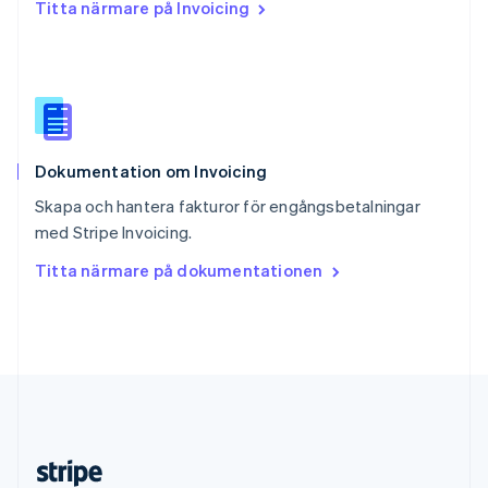
Titta närmare på Invoicing
English
Slovenien
English
Italiano
Spanien
Español
English
Storbritannien
English
Dokumentation om Invoicing
Sverige
Svenska
English
Skapa och hantera fakturor för engångsbetalningar
Thailand
med Stripe Invoicing.
ไทย
English
Tjeckien
Titta närmare på dokumentationen
English
Tyskland
Deutsch
English
Ungern
English
USA
English
Español
简体中文
Österrike
Deutsch
English