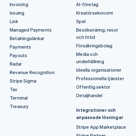
Invoicing
AI-företag
Issuing
Kreatörsekonomi
Link
Spel
Managed Payments
Besöksnäring, resor
och fritid
Betalningslänkar
Försäkringsbolag
Payments
Media och
Payouts
underhållning
Radar
Ideella organisationer
Revenue Recognition
Professionella tjänster
Stripe Sigma
Offentlig sektor
Tax
Detaljhandel
Terminal
Treasury
Integrationer och
anpassade lösningar
Stripe App Marketplace
Stripe Partner