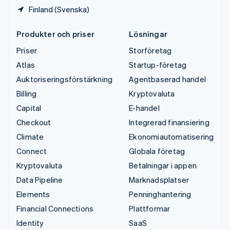
Finland (Svenska)
Produkter och priser
Lösningar
Priser
Storföretag
Atlas
Startup-företag
Auktoriseringsförstärkning
Agentbaserad handel
Billing
Kryptovaluta
Capital
E-handel
Checkout
Integrerad finansiering
Climate
Ekonomiautomatisering
Connect
Globala företag
Kryptovaluta
Betalningar i appen
Data Pipeline
Marknadsplatser
Elements
Penninghantering
Financial Connections
Plattformar
Identity
SaaS