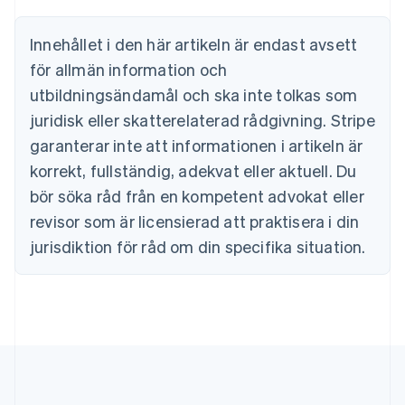
Português
English
Bulgarien
Innehållet i den här artikeln är endast avsett
English
för allmän information och
Cypern
English
utbildningsändamål och ska inte tolkas som
Danmark
juridisk eller skatterelaterad rådgivning. Stripe
English
Estland
garanterar inte att informationen i artikeln är
English
korrekt, fullständig, adekvat eller aktuell. Du
Fastlandskina
bör söka råd från en kompetent advokat eller
简体中文
English
Finland
revisor som är licensierad att praktisera i din
English
Svenska
jurisdiktion för råd om din specifika situation.
Frankrike
Français
English
Förenade Arabemiraten
English
Gibraltar
English
Grekland
English
Hongkong SAR, Kina