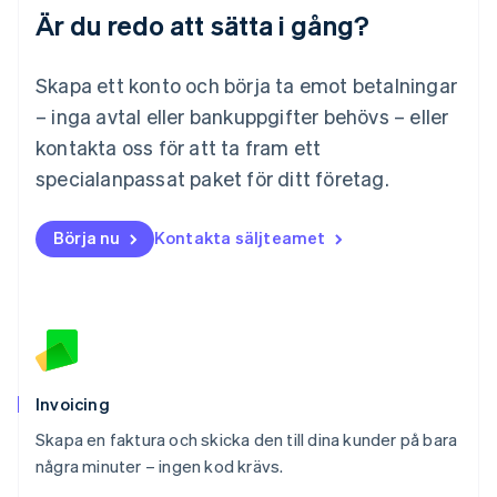
Är du redo att sätta i gång?
English
简体中文
Malta
English
Skapa ett konto och börja ta emot betalningar
Mexiko
Español
English
– inga avtal eller bankuppgifter behövs – eller
Nederländerna
kontakta oss för att ta fram ett
Nederlands
English
Norge
specialanpassat paket för ditt företag.
English
Nya Zeeland
Börja nu
Kontakta säljteamet
English
Polen
English
Portugal
Português
English
Rumänien
English
Schweiz
Invoicing
Deutsch
Français
Italiano
English
Skapa en faktura och skicka den till dina kunder på bara
Singapore
English
简体中文
några minuter – ingen kod krävs.
Slovakien