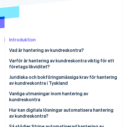
Identitetsverifiering online
Partner
Stripe App Marketplace
Stripe Sessions 2026
Introduktion
Se hur Stripe bygger den ekonomiska inf
Titta nu
Vad är hantering av kundreskontra?
Varför är hantering av kundreskontra viktig för ett
företags likviditet?
Andra fördelar med hantering av kundreskontra
Juridiska och bokföringsmässiga krav för hantering
av kundreskontra i Tyskland
Principer för korrekt hantering och förvaring av
Vanliga utmaningar inom hantering av
bokföring, register och dokument i elektronisk form
kundreskontra
(GoBD)
Hur kan digitala lösningar automatisera hantering
Förvaringsperioder
av kundreskontra?
Krav enligt HGB
Så stödjer Stripe automatiserad hantering av