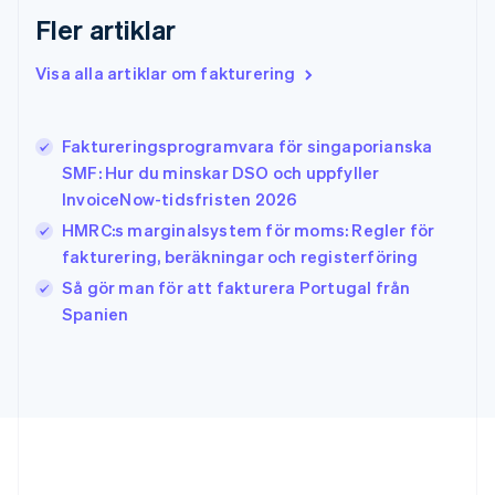
English
简体中文
Fler artiklar
Indien
English
Visa alla artiklar om fakturering
Irland
English
Italien
Faktureringsprogramvara för singaporianska
Italiano
English
SMF: Hur du minskar DSO och uppfyller
Japan
日本語
English
InvoiceNow-tidsfristen 2026
Kanada
HMRC:s marginalsystem för moms: Regler för
English
Français
fakturering, beräkningar och registerföring
Kroatien
English
Italiano
Så gör man för att fakturera Portugal från
Lettland
Spanien
English
Liechtenstein
Deutsch
English
Litauen
English
Luxemburg
Français
Deutsch
English
Malaysia