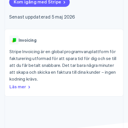
Godkännandeoptimeringar
Kom igång med Stripe
Recognition
Företag
Plattformar
Erbjud
Link
Automatiserad
SaaS
användningsbaserad
Accelererad kassaprocess
redovisning
Produktplan
fakturering
Senast uppdaterad 5 maj 2026
Financial Connections
Stripe Sigma
Sessions årliga
Utfärda stablecoin-
Länkade finanskontodata
Anpassade
konferens
stödda kort
rapporter
Karriärer
Tillhandahåll och
Efter bransch
Data Pipeline
Nyhetsrum
hantera tjänster med
Datasynkronisering
Stripe Press
Invoicing
agenter
AI-företag
Kreatörsekonomi
Stripe Invoicing är en global programvaruplattform för
Spel
fakturering utformad för att spara tid för dig och se till
Besöksnäring, resor
Kontakt
Mer
Resurser
att du får betalt snabbare. Det tar bara några minuter
och fritid
Product roadmap
Försäkringsbolag
att skapa och skicka en faktura till dina kunder – ingen
Kontakta säljteamet
Se vad som kommer härnäst
Media och
Appintegrationer
Bli partner
kodning krävs.
underhållning
Kodexempel
Radar
Ideella organisationer
Utvecklarblogg
Läs mer
Bedrägeribekämpning
Professionella tjänster
API-status
Offentlig sektor
Atlas
Detaljhandel
Bolagsbildning för startups
Climate
Koldioxidinfångning
Ecosystem
Identity