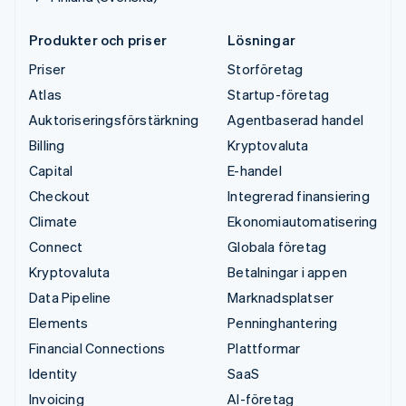
Produkter och priser
Lösningar
Priser
Storföretag
Atlas
Startup-företag
Auktoriseringsförstärkning
Agentbaserad handel
Billing
Kryptovaluta
Capital
E-handel
Checkout
Integrerad finansiering
Climate
Ekonomiautomatisering
Connect
Globala företag
Kryptovaluta
Betalningar i appen
Data Pipeline
Marknadsplatser
Elements
Penninghantering
Financial Connections
Plattformar
Identity
SaaS
Invoicing
AI-företag