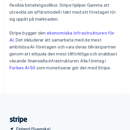
Slovenien
flexibla betalningsvillkor. Stripe hjälper Gamma att
English
Italiano
utveckla sin affärsmodell i takt med att företaget rör
Spanien
sig uppåt på marknaden.
Español
English
Storbritannien
Stripe bygger den
ekonomiska infrastrukturen för
English
Sverige
AI
. Det inkluderar att samarbeta med de mest
Svenska
English
ambitiösa AI-företagen och vara deras tillväxtpartner
Thailand
genom att erbjuda den mest tillförlitliga och snabbast
ไทย
English
växande finansiella infrastrukturen. Alla företag i
Tjeckien
Forbes AI 50
som monetiserar gör det med Stripe.
English
Tyskland
Deutsch
English
Ungern
English
USA
English
Español
简体中文
Österrike
Deutsch
English
Finland (Svenska)