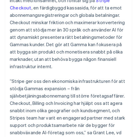
intäkt med lönsamhet, och förlitar sig på
Stripe
Identitetsverifiering online
Indien
Partner
Checkout
, en färdigbyggd kassasida, för att ta emot
Stripe App Marketplace
English
abonnemangsregistreringar och globala betalningar.
Irland
Checkout minskar friktion och maximerar konvertering
English
Italien
genom att stödja mer än 30 språk och använder AI för
Italiano
English
att dynamiskt presentera rätt betalningsmetoder för
Stripe Sessions 2026
Japan
Se hur Stripe bygger den ekonomiska inf
Gammas kunder. Det gör att Gamma kan fokusera på
日本語
English
Titta nu
att bygga sin produkt och monetisera snabbt på olika
Kanada
marknader, utan att behöva bygga någon finansiell
English
Français
Kroatien
infrastruktur internt.
English
Italiano
Lettland
”Stripe ger oss den ekonomiska infrastrukturen för att
English
stödja Gammas expansion – från
Liechtenstein
självbetjäningsabonnemang till större företagsaffärer.
Deutsch
English
Litauen
Checkout, Billing och Invoicing har hjälpt oss att agera
English
snabbt inom olika geografier och kundsegment, och
Luxemburg
Stripes team har varit en engagerad partner med stark
Français
Deutsch
English
support och produktsamarbete när de bygger för
Malaysia
snabbväxande AI-företag som oss,” sa Grant Lee, vd
English
简体中文