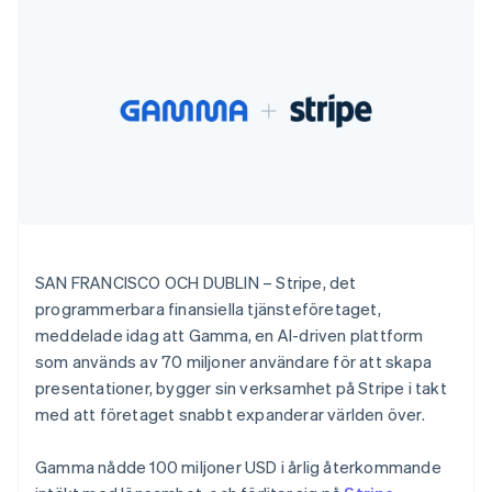
Godkännandeoptimeringar
Recognition
Företag
Plattformar
Erbjud
Bulgarien
Link
Automatiserad
SaaS
användningsbaserad
English
Accelererad kassaprocess
redovisning
Produktplan
fakturering
Cypern
Financial Connections
Stripe Sigma
Sessions årliga
Utfärda stablecoin-
Länkade finanskontodata
English
Anpassade
konferens
stödda kort
Danmark
rapporter
Karriärer
Tillhandahåll och
Efter bransch
Data Pipeline
English
Nyhetsrum
hantera tjänster med
Datasynkronisering
Estland
Stripe Press
agenter
AI-företag
English
Kreatörsekonomi
Fastlandskina
Spel
简体中文
English
Besöksnäring, resor
Kontakt
Finland
Mer
Resurser
och fritid
English
Svenska
Product roadmap
Försäkringsbolag
Kontakta säljteamet
Frankrike
SAN FRANCISCO OCH DUBLIN – Stripe, det
Se vad som kommer härnäst
Media och
Appintegrationer
Bli partner
Français
English
programmerbara finansiella tjänsteföretaget,
underhållning
Kodexempel
Radar
Förenade Arabemiraten
Ideella organisationer
Utvecklarblogg
meddelade idag att Gamma, en AI-driven plattform
Bedrägeribekämpning
Professionella tjänster
API-status
English
som används av 70 miljoner användare för att skapa
Offentlig sektor
Gibraltar
Atlas
presentationer, bygger sin verksamhet på Stripe i takt
Detaljhandel
Bolagsbildning för startups
English
med att företaget snabbt expanderar världen över.
Grekland
Climate
Koldioxidinfångning
English
Hongkong SAR, Kina
Gamma nådde 100 miljoner USD i årlig återkommande
Ecosystem
Identity
English
简体中文