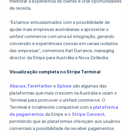
melhorar a experiência do cliente e criar oportunidades
de receita.
“Estamos entusiasmados com a possibilidade de
ajudar mais empresas australianas a aproveitar o
unified commerce com uma só integração, gerando
conversão e experiências coesas em canais isolados
das empresas”, comemora Karl Durrance, managing
Alemanha
director da Stripe para Austrália e Nova Zelândia.
Deutsch
English
Austrália
Visualização completa no Stripe Terminal
English
Áustria
Abacus
,
FareHarbor
e
Splose
são algumas das
Deutsch
English
Bélgica
plataformas que mais crescem na Austrália e usam o
Nederlands
Français
Deutsch
English
Terminal para promover o unified commerce. O
Brasil
Terminal é totalmente compatível com a
plataforma
Português
English
de pagamentos
da Stripe e o
Stripe Connect
,
Bulgária
permitindo que as plataformas ofereçam aos usuários
English
Canadá
comerciais a possibilidade de receber pagamentos