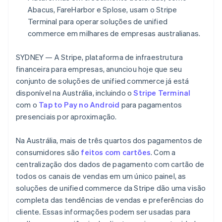
Veja o que está chegando
Abacus, FareHarbor e Splose, usam o Stripe
Terminal para operar soluções de unified
Radar
Ecossistema
Prevenção de fraudes
commerce em milhares de empresas australianas.
Parceiros
Atlas
Stripe App Marketplace
Incorporação de startups
SYDNEY — A Stripe, plataforma de infraestrutura
financeira para empresas, anunciou hoje que seu
Climate
Remoção de carbono
conjunto de soluções de unified commerce já está
disponível na Austrália, incluindo o
Stripe Terminal
Identity
Verificação de identidade
com o
Tap to Pay no Android
para pagamentos
presenciais por aproximação.
Na Austrália, mais de três quartos dos pagamentos de
consumidores são
feitos com cartões
. Com a
Stripe Sessions 2026
centralização dos dados de pagamento com cartão de
Veja como a Stripe está construindo a infraestrutura econ
todos os canais de vendas em um único painel, as
Assista agora
soluções de unified commerce da Stripe dão uma visão
completa das tendências de vendas e preferências do
cliente. Essas informações podem ser usadas para