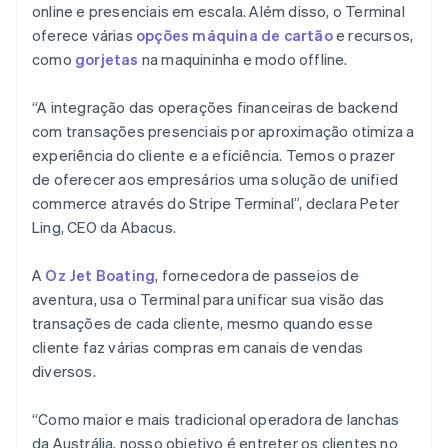
English
Français
online e presenciais em escala. Além disso, o Terminal
China continental
oferece várias
opções máquina de cartão
e recursos,
简体中文
English
como
gorjetas
na maquininha e modo offline.
Chipre
English
Croácia
“A integração das operações financeiras de backend
English
Italiano
com transações presenciais por aproximação otimiza a
Dinamarca
experiência do cliente e a eficiência. Temos o prazer
English
de oferecer aos empresários uma solução de unified
Emirados Árabes Unidos
commerce através do Stripe Terminal”, declara Peter
English
Ling, CEO da Abacus.
Eslováquia
English
Eslovênia
A
Oz Jet Boating
, fornecedora de passeios de
English
Italiano
aventura, usa o Terminal para unificar sua visão das
Espanha
transações de cada cliente, mesmo quando esse
Español
English
cliente faz várias compras em canais de vendas
Estados Unidos
diversos.
English
Español
简体中文
Estônia
English
“Como maior e mais tradicional operadora de lanchas
Finlândia
da Austrália, nosso objetivo é entreter os clientes no