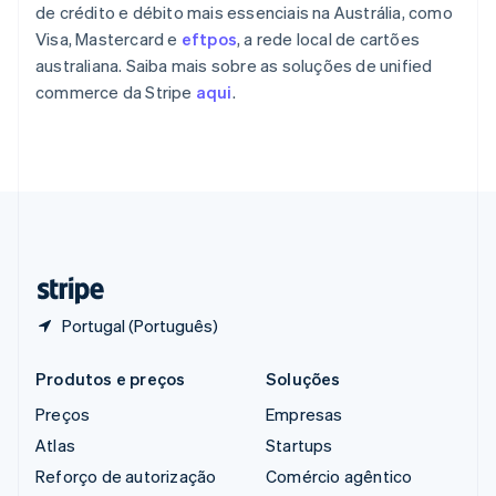
English
de crédito e débito mais essenciais na Austrália, como
República Tcheca
Visa, Mastercard e
eftpos
, a rede local de cartões
English
australiana. Saiba mais sobre as soluções de unified
Romênia
commerce da Stripe
aqui
.
English
Singapura
English
简体中文
Suécia
Svenska
English
Suíça
Deutsch
Français
Italiano
English
Tailândia
ไทย
English
Portugal (Português)
Produtos e preços
Soluções
Preços
Empresas
Atlas
Startups
Reforço de autorização
Comércio agêntico