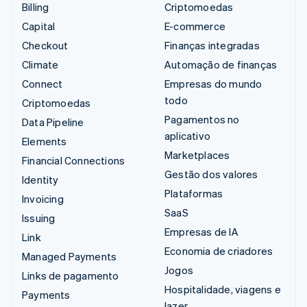
Billing
Criptomoedas
Capital
E-commerce
Checkout
Finanças integradas
Climate
Automação de finanças
Connect
Empresas do mundo
todo
Criptomoedas
Pagamentos no
Data Pipeline
aplicativo
Elements
Marketplaces
Financial Connections
Gestão dos valores
Identity
Plataformas
Invoicing
SaaS
Issuing
Empresas de IA
Link
Economia de criadores
Managed Payments
Jogos
Links de pagamento
Hospitalidade, viagens e
Payments
lazer