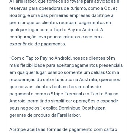
A FareHarbor, que fornece software para atividades e
English
Luxemburgo
reservas para operadoras de turismo, como a Oz Jet
Français
Deutsch
English
Boating, é uma das primeiras empresas da Stripe a
Malásia
permitir que os clientes recebam pagamentos em
English
简体中文
qualquer lugar com o Tap to Pay no Android. A
Malta
configuração leva poucos minutos e acelera a
English
México
experiência de pagamento.
Español
English
Noruega
“Com o Tap to Pay no Android, nossos clientes têm
English
mais flexibilidade para aceitar pagamentos presenciais
Nova Zelândia
em qualquer lugar, usando somente um celular. Com a
English
Países Baixos
recuperação do setor turístico na Austrália, queremos
Nederlands
English
que nossos clientes tenham ferramentas de
Polônia
pagamento como o Stripe Terminal e o Tap to Pay no
English
Android, permitindo simplificar operações e expandir
Portugal
seus negócios”, explica Dominique Oosthuizen,
Português
English
gerente de produto da FareHarbor.
RAE de Hong Kong, China
English
简体中文
Reino Unido
A Stripe aceita as formas de pagamento com cartão