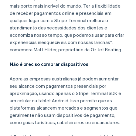
English
Svenska
mais porto mais incrível do mundo. Ter a flexibilidade
França
de receber pagamentos online e presenciais em
Français
English
Gibraltar
qualquer lugar com o Stripe Terminal melhora o
English
atendimento das necessidades dos clientes e
Grécia
economiza nosso tempo, que podemos usar para criar
English
experiências inesquecíveis com nossas lanchas”,
Hungria
comemora Matt Hilder, proprietário da Oz Jet Boating.
English
Índia
English
Não é preciso comprar dispositivos
Irlanda
English
Agora as empresas australianas já podem aumentar
Itália
seu alcance com pagamentos presenciais por
Italiano
English
aproximação, usando apenas o Stripe Terminal SDK e
Japão
um celular ou tablet Android. Isso permite que as
日本語
English
Letônia
plataformas alcancem mercados e segmentos que
English
geralmente não usam dispositivos de pagamento,
Liechtenstein
como guias turísticos, cabeleireiros ou encanadores.
Deutsch
English
Lituânia