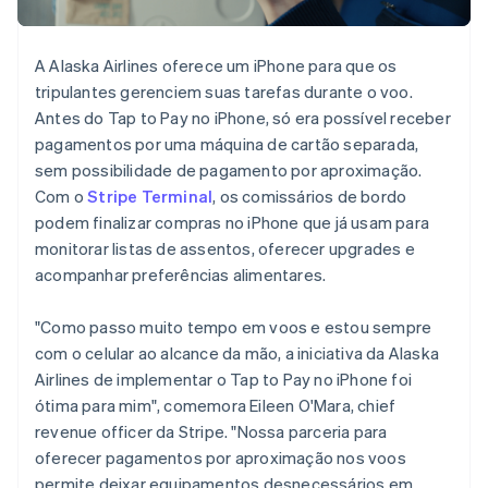
Hungria
English
Índia
A Alaska Airlines oferece um iPhone para que os
English
tripulantes gerenciem suas tarefas durante o voo.
Irlanda
Antes do Tap to Pay no iPhone, só era possível receber
English
pagamentos por uma máquina de cartão separada,
Itália
sem possibilidade de pagamento por aproximação.
Italiano
English
Com o
Stripe Terminal
, os comissários de bordo
Japão
podem finalizar compras no iPhone que já usam para
日本語
English
Letônia
monitorar listas de assentos, oferecer upgrades e
English
acompanhar preferências alimentares.
Liechtenstein
Deutsch
English
"Como passo muito tempo em voos e estou sempre
Lituânia
com o celular ao alcance da mão, a iniciativa da Alaska
English
Luxemburgo
Airlines de implementar o Tap to Pay no iPhone foi
Français
Deutsch
English
ótima para mim", comemora Eileen O'Mara, chief
Malásia
revenue officer da Stripe. "Nossa parceria para
English
简体中文
oferecer pagamentos por aproximação nos voos
Malta
permite deixar equipamentos desnecessários em
English