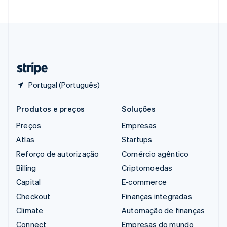
Suécia
Svenska
English
Suíça
Deutsch
Français
Italiano
English
Tailândia
ไทย
English
Portugal (Português)
Produtos e preços
Soluções
Preços
Empresas
Atlas
Startups
Reforço de autorização
Comércio agêntico
Billing
Criptomoedas
Capital
E-commerce
Checkout
Finanças integradas
Climate
Automação de finanças
Connect
Empresas do mundo