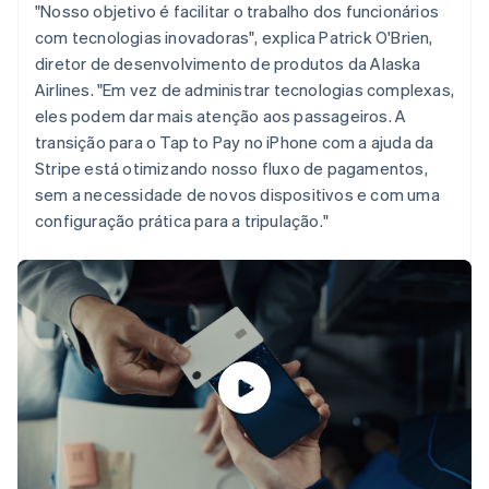
"Nosso objetivo é facilitar o trabalho dos funcionários
Dinamarca
com tecnologias inovadoras", explica Patrick O'Brien,
English
diretor de desenvolvimento de produtos da Alaska
Emirados Árabes Unidos
English
Airlines. "Em vez de administrar tecnologias complexas,
eles podem dar mais atenção aos passageiros. A
Eslováquia
English
transição para o Tap to Pay no iPhone com a ajuda da
Eslovênia
Stripe está otimizando nosso fluxo de pagamentos,
English
Italiano
sem a necessidade de novos dispositivos e com uma
Espanha
configuração prática para a tripulação."
Español
English
Estados Unidos
English
Español
简体中文
Estônia
English
Finlândia
English
Svenska
França
Français
English
Gibraltar
English
Grécia
English