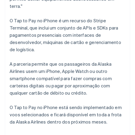
México
terra."
Español
English
Noruega
O Tap to Pay no iPhone é um recurso do Stripe
English
Terminal, que inclui um conjunto de APIs e SDKs para
Nova Zelândia
pagamentos presenciais com interfaces de
English
Países Baixos
desenvolvedor, máquinas de cartão e gerenciamento
Nederlands
English
de logística.
Polônia
English
A parceria permite que os passageiros da Alaska
Portugal
Airlines usem um iPhone, Apple Watch ou outro
Português
English
smartphone compatível para fazer compras com
RAE de Hong Kong, China
carteiras digitais ou pagar por aproximação com
English
简体中文
Reino Unido
qualquer cartão de débito ou crédito.
English
República Tcheca
O Tap to Pay no iPhone está sendo implementado em
English
voos selecionados e ficará disponível em toda a frota
Romênia
da Alaska Airlines dentro dos próximos meses.
English
Singapura
English
简体中文