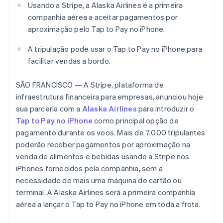
Usando a Stripe, a Alaska Airlines é a primeira
Veja o que está chegando
companhia aérea a aceitar pagamentos por
Radar
Ecossistema
aproximação pelo Tap to Pay no iPhone.
Prevenção de fraudes
Alemanha
Deutsch
English
Parceiros
Atlas
A tripulação pode usar o Tap to Pay no iPhone para
Austrália
Stripe App Marketplace
Incorporação de startups
facilitar vendas a bordo.
English
Climate
Áustria
Remoção de carbono
Deutsch
English
SÃO FRANCISCO — A Stripe, plataforma de
Bélgica
Identity
infraestrutura financeira para empresas, anunciou hoje
Verificação de identidade
Nederlands
Français
Deutsch
English
sua parceria com a
Alaska Airlines
para introduzir o
Brasil
Tap to Pay no iPhone
como principal opção de
Português
English
pagamento durante os voos. Mais de 7.000 tripulantes
Bulgária
English
poderão receber pagamentos por aproximação na
Canadá
venda de alimentos e bebidas usando a Stripe nos
Stripe Sessions 2026
English
Français
iPhones fornecidos pela companhia, sem a
Veja como a Stripe está construindo a infraestrutura econ
China continental
necessidade de mais uma máquina de cartão ou
Assista agora
简体中文
English
terminal. A Alaska Airlines será a primeira companhia
Chipre
English
aérea a lançar o Tap to Pay no iPhone em toda a frota.
Croácia
English
Italiano