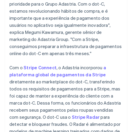
prioridade para o Grupo Adastria. Com o dot-C,
Japão
estamos revolucionando hábitos de compra, e é
日本語
English
Letônia
importante que a experiência de pagamento dos
English
usuários no aplicativo seja igualmente inovadora",
Liechtenstein
explica Megumi Kawamura, gerente sênior de
Deutsch
English
marketing do Adastria Group. "Com a Stripe,
Lituânia
conseguimos preparar a infraestrutura de pagamentos
English
Luxemburgo
online do dot-C em apenas três meses."
Français
Deutsch
English
Malásia
Com o
Stripe Connect
, o Adastria incorporou
a
English
简体中文
plataforma global de pagamentos da Stripe
Malta
diretamente ao marketplace do dot-C, transferindo
English
México
todos os requisitos de pagamentos para a Stripe, mas
Español
English
foi capaz de manter a experiência do cliente com a
Noruega
marca dot-C. Dessa forma, os funcionários do Adastria
English
recebem seus pagamentos pelas roupas vendidas
Nova Zelândia
com segurança. O dot-C usa o
Stripe Radar
para
English
Países Baixos
detectar e bloquear fraudes. O Radar é alimentado por
Nederlands
English
modelos de machine learning treinados com dados de