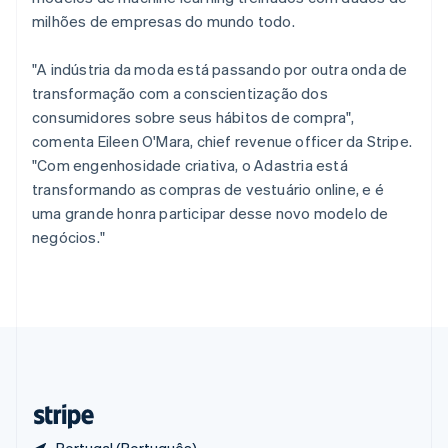
Polônia
milhões de empresas do mundo todo.
English
Portugal
"A indústria da moda está passando por outra onda de
Português
English
transformação com a conscientização dos
RAE de Hong Kong, China
consumidores sobre seus hábitos de compra",
English
简体中文
Reino Unido
comenta Eileen O'Mara, chief revenue officer da Stripe.
English
"Com engenhosidade criativa, o Adastria está
República Tcheca
transformando as compras de vestuário online, e é
English
uma grande honra participar desse novo modelo de
Romênia
negócios."
English
Singapura
English
简体中文
Suécia
Svenska
English
Suíça
Deutsch
Français
Italiano
English
Tailândia
ไทย
English