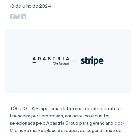
flexíveis de IU
Recognition
Marketplaces
Gerenciar assinaturas
18 de julho de 2024
Bélgica
Formas de
Automação
Plano de ação do
Gestão dos valores
Ofereça cobrança por
pagamento
Nederlands
Français
Deutsch
English
contábil
produto
Plataformas
uso
Acesso a mais
Brasil
Stripe Sigma
Conferência anual das
SaaS
Emita cartões
de 125
Relatórios
Português
English
sessões
respaldados por
Terminal
personalizados
Bulgária
Carreiras
stablecoins
Pagamentos
Data Pipeline
Sala de imprensa
English
Provisione e gerencie
presenciais
Sincronização
Stripe Press
Canadá
serviços com agentes
Por setor
Authorization
de dados
English
Français
Boost
China continental
Otimizações
Empresas de IA
简体中文
English
de aceitação
Economia de criadores
Contato
Chipre
Recursos
Link
English
Checkout
Jogos
Fale com a equipe de
Croácia
Hospitalidade, viagens
Integrações de
acelerado
vendas
e lazer
aplicativos
English
Italiano
Financial
Seja um parceiro
Seguros
Exemplos de códigos
Dinamarca
Connections
Mídia e entretenimento
Blog de
Dados de
English
desenvolvedores
contas
Emirados Árabes Unidos
Organizações sem fins
Status da API
TÓQUIO – A Stripe, uma plataforma de infraestrutura
vinculadas
English
lucrativos
financeira para empresas, anunciou hoje que foi
Eslováquia
Serviços profissionais
selecionada pelo Adastria Group para gerenciar o
dot-
Setor público
English
Mais
Varejo
Eslovênia
C
, o novo marketplace de roupas de segunda mão da
Product roadmap
English
Italiano