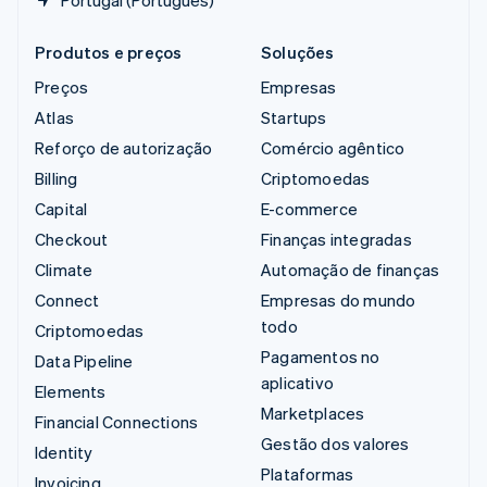
Portugal (Português)
Produtos e preços
Soluções
Preços
Empresas
Atlas
Startups
Reforço de autorização
Comércio agêntico
Billing
Criptomoedas
Capital
E-commerce
Checkout
Finanças integradas
Climate
Automação de finanças
Connect
Empresas do mundo
todo
Criptomoedas
Pagamentos no
Data Pipeline
aplicativo
Elements
Marketplaces
Financial Connections
Gestão dos valores
Identity
Plataformas
Invoicing