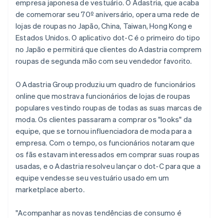
empresa japonesa de vestuário. O Adastria, que acaba
Veja o que está chegando
Espanha
de comemorar seu 70º aniversário, opera uma rede de
Español
English
Radar
Ecossistema
lojas de roupas no Japão, China, Taiwan, Hong Kong e
Estados Unidos
Prevenção de fraudes
Estados Unidos. O aplicativo dot-C é o primeiro do tipo
English
Español
简体中文
Parceiros
Atlas
Estônia
no Japão e permitirá que clientes do Adastria comprem
Stripe App Marketplace
Incorporação de startups
English
roupas de segunda mão com seu vendedor favorito.
Finlândia
Climate
Remoção de carbono
English
Svenska
O Adastria Group produziu um quadro de funcionários
França
Identity
online que mostrava funcionários de lojas de roupas
Français
English
Verificação de identidade
Gibraltar
populares vestindo roupas de todas as suas marcas de
English
moda. Os clientes passaram a comprar os "looks" da
Grécia
equipe, que se tornou influenciadora de moda para a
English
empresa. Com o tempo, os funcionários notaram que
Hungria
os fãs estavam interessados em comprar suas roupas
English
Stripe Sessions 2026
Índia
usadas, e o Adastria resolveu lançar o dot-C para que a
Veja como a Stripe está construindo a infraestrutura econ
English
Assista agora
equipe vendesse seu vestuário usado em um
Irlanda
marketplace aberto.
English
Itália
"Acompanhar as novas tendências de consumo é
Italiano
English