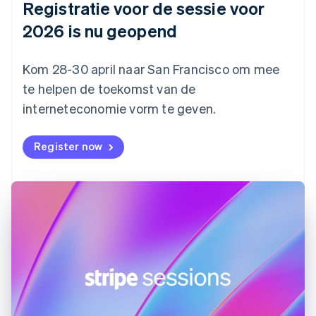
Registratie voor de sessie voor
Estland
English
2026 is nu geopend
Finland
English
Svenska
Frankrijk
Kom 28-30 april naar San Francisco om mee
Français
English
te helpen de toekomst van de
Gibraltar
interneteconomie vorm te geven.
English
Griekenland
English
Register now
Hongarije
English
Hongkong SAR, China
English
简体中文
Ierland
English
India
English
Italië
Italiano
English
Japan
日本語
English