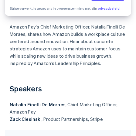
Oprichting van een start-up
Stripe verwerkt je gegevens in overeenstemming met zijn
privacybeleid
Climate
Ecosysteem
CO₂-verwijdering
Amazon Pay's Chief Marketing Officer, Natalia Finelli De
Partners
Identity
Stripe App Marketplace
Moraes, shares how Amazon builds a workplace culture
Online identiteitsverificatie
centered around innovation. Hear about concrete
strategies Amazon uses to maintain customer focus
while scaling new ideas to drive business growth,
inspired by Amazon’s Leadership Principles.
Stripe Sessions 2026
Ontdek hoe Stripe de economische infrastructuu
Nu bekijken
Speakers
Natalia Finelli De Moraes
, Chief Marketing Officer,
Amazon Pay
Zack Ciesinski
, Product Partnerships, Stripe