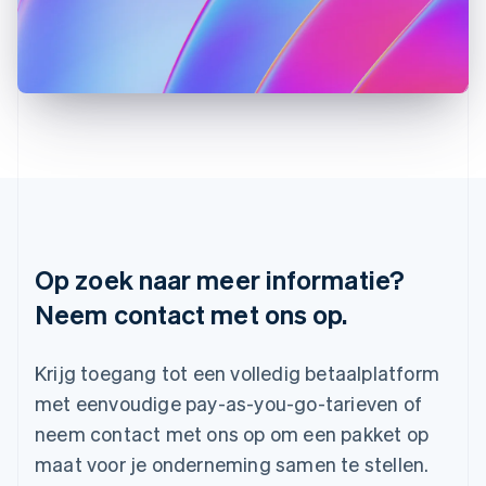
Kroatië
English
Italiano
Letland
English
Liechtenstein
Deutsch
English
Litouwen
English
Luxemburg
Français
Deutsch
English
Maleisië
English
简体中文
Op zoek naar meer informatie?
Malta
Neem contact met ons op.
English
Mexico
Español
English
Krijg toegang tot een volledig betaalplatform
Nederland
Nederlands
English
met eenvoudige pay-as-you-go-tarieven of
Nieuw-Zeeland
neem contact met ons op om een pakket op
English
Noorwegen
maat voor je onderneming samen te stellen.
English