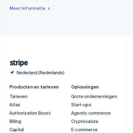
Verenigd Koninkrijk
Meer informatie
English
Verenigde Arabische Emiraten
English
Verenigde Staten
English
Español
简体中文
Zweden
Svenska
English
Zwitserland
Deutsch
Français
Italiano
English
Nederland (Nederlands)
Producten en tarieven
Oplossingen
Tarieven
Grote ondernemingen
Atlas
Start-ups
Authorization Boost
Agentic commerce
Billing
Cryptovaluta
Capital
E-commerce