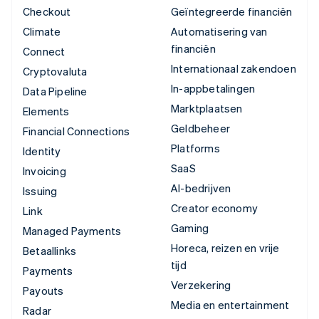
Checkout
Geïntegreerde financiën
Climate
Automatisering van
financiën
Connect
Internationaal zakendoen
Cryptovaluta
In-appbetalingen
Data Pipeline
Marktplaatsen
Elements
Geldbeheer
Financial Connections
Platforms
Identity
SaaS
Invoicing
AI-bedrijven
Issuing
Creator economy
Link
Gaming
Managed Payments
Horeca, reizen en vrije
Betaallinks
tijd
Payments
Verzekering
Payouts
Media en entertainment
Radar