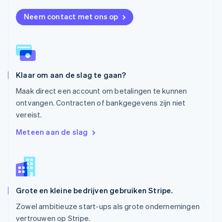
Oostenrijk
Neem contact met ons op
Deutsch
English
Polen
English
Portugal
Português
English
Roemenië
Klaar om aan de slag te gaan?
English
Singapore
Maak direct een account om betalingen te kunnen
English
简体中文
ontvangen. Contracten of bankgegevens zijn niet
Slovenië
vereist.
English
Italiano
Slowakije
Meteen aan de slag
English
Spanje
Español
English
Thailand
ไทย
English
Grote en kleine bedrijven gebruiken Stripe.
Tsjechië
English
Zowel ambitieuze start-ups als grote ondernemingen
Vasteland van China
vertrouwen op Stripe.
简体中文
English