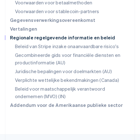
Voorwaarden voor betaalmethoden
English
Singapore
Voorwaarden voor stablecoin-partners
English
简体中文
Gegevensverwerkingsovereenkomst
Slovenië
Vertalingen
English
Italiano
Regionale regelgevende informatie en beleid
Slowakije
English
Beleid van Stripe inzake onaanvaardbare risico's
Spanje
Gecombineerde gids voor financiële diensten en
Español
English
productinformatie (AU)
Thailand
ไทย
English
Juridische bepalingen voor doelmarkten (AU)
Tsjechië
Verplichte wettelijke bekendmakingen (Canada)
English
Vasteland van China
Beleid voor maatschappelijk verantwoord
简体中文
English
ondernemen (MVO) (IN)
Verenigd Koninkrijk
Addendum voor de Amerikaanse publieke sector
English
Verenigde Arabische Emiraten
English
Verenigde Staten
English
Español
简体中文
Zweden