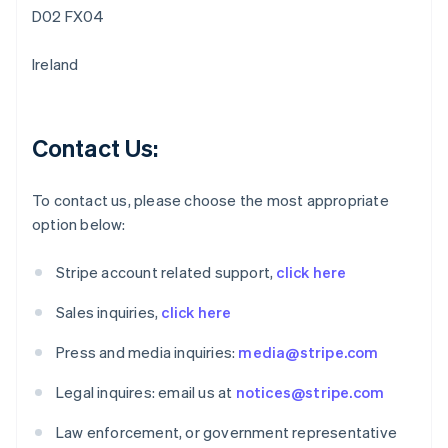
Australië
D02 FX04
English
België
Ireland
Nederlands
Français
Deutsch
English
Brazilië
Português
English
Bulgarije
Contact Us:
English
Canada
English
Français
To contact us, please choose the most appropriate
Cyprus
option below:
English
Denemarken
English
Stripe account related support,
click here
Duitsland
Deutsch
English
Sales inquiries,
click here
Estland
English
Press and media inquiries:
media@stripe.com
Finland
English
Svenska
Legal inquires: email us at
notices@stripe.com
Frankrijk
Français
English
Law enforcement, or government representative
Gibraltar