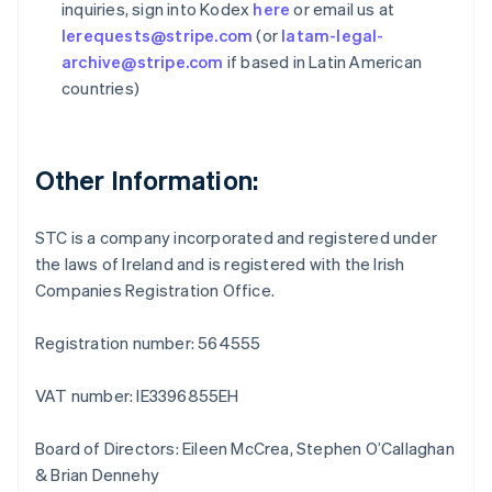
inquiries, sign into Kodex
here
or email us at
English
lerequests@stripe.com
(or
latam-legal-
Griekenland
archive@stripe.com
if based in Latin American
English
countries)
Hongarije
English
Hongkong SAR, China
English
简体中文
Other Information:
Ierland
English
India
STC is a company incorporated and registered under
English
the laws of Ireland and is registered with the Irish
Italië
Companies Registration Office.
Italiano
English
Japan
日本語
English
Registration number: 564555
Kroatië
English
Italiano
VAT number: IE3396855EH
Letland
English
Liechtenstein
Board of Directors: Eileen McCrea, Stephen O’Callaghan
Deutsch
English
& Brian Dennehy
Litouwen