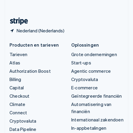
Svenska
English
Zwitserland
Deutsch
Français
Italiano
English
Nederland (Nederlands)
Producten en tarieven
Oplossingen
Tarieven
Grote ondernemingen
Atlas
Start-ups
Authorization Boost
Agentic commerce
Billing
Cryptovaluta
Capital
E-commerce
Checkout
Geïntegreerde financiën
Climate
Automatisering van
financiën
Connect
Internationaal zakendoen
Cryptovaluta
In-appbetalingen
Data Pipeline