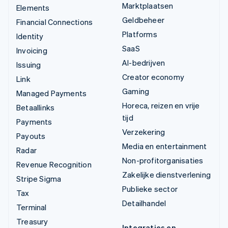
Marktplaatsen
Elements
Geldbeheer
Financial Connections
Platforms
Identity
SaaS
Invoicing
AI-bedrijven
Issuing
Creator economy
Link
Gaming
Managed Payments
Horeca, reizen en vrije
Betaallinks
tijd
Payments
Verzekering
Payouts
Media en entertainment
Radar
Non-profitorganisaties
Revenue Recognition
Zakelijke dienstverlening
Stripe Sigma
Publieke sector
Tax
Detailhandel
Terminal
Treasury
Integraties en