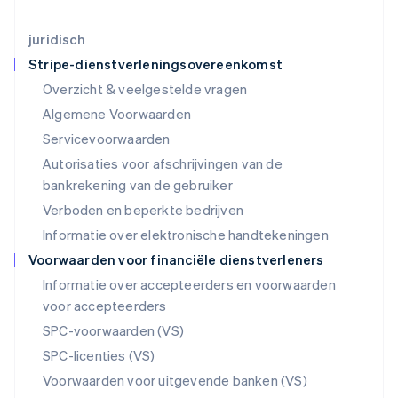
English
Luxemburg
juridisch
Français
Deutsch
English
Stripe-dienstverleningsovereenkomst
Maleisië
Overzicht & veelgestelde vragen
English
简体中文
Malta
Algemene Voorwaarden
English
Servicevoorwaarden
Mexico
Autorisaties voor afschrijvingen van de
Español
English
Nederland
bankrekening van de gebruiker
Nederlands
English
Verboden en beperkte bedrijven
Nieuw-Zeeland
Informatie over elektronische handtekeningen
English
Noorwegen
Voorwaarden voor financiële dienstverleners
English
Informatie over accepteerders en voorwaarden
Oostenrijk
voor accepteerders
Deutsch
English
Polen
SPC-voorwaarden (VS)
English
SPC-licenties (VS)
Portugal
Português
English
Voorwaarden voor uitgevende banken (VS)
Roemenië