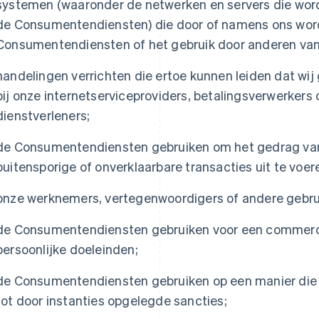
systemen (waaronder de netwerken en servers die word
de Consumentendiensten) die door of namens ons wor
Consumentendiensten of het gebruik door anderen va
handelingen verrichten die ertoe kunnen leiden dat w
bij onze internetserviceproviders, betalingsverwerkers 
dienstverleners;
de Consumentendiensten gebruiken om het gedrag van 
buitensporige of onverklaarbare transacties uit te voer
onze werknemers, vertegenwoordigers of andere gebruik
de Consumentendiensten gebruiken voor een commercieel
persoonlijke doeleinden;
de Consumentendiensten gebruiken op een manier die
tot door instanties opgelegde sancties;