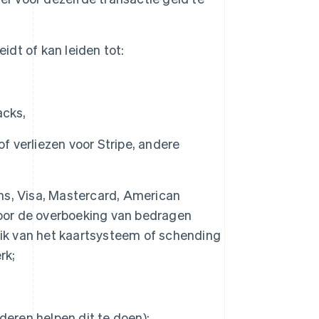
dt of kan leiden tot:
acks,
of verliezen voor Stripe, andere
ns, Visa, Mastercard, American
voor de overboeking van bedragen
uik van het kaartsysteem of schending
rk;
deren helpen dit te doen);