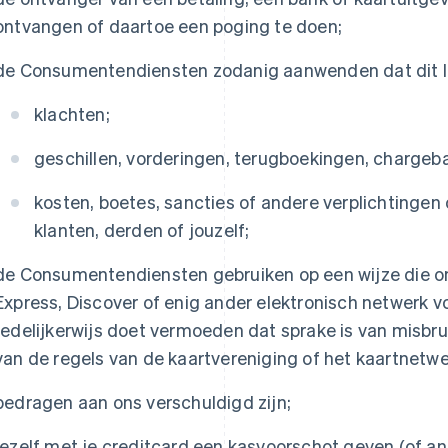
ontvangen of daartoe een poging te doen;
de Consumentendiensten zodanig aanwenden dat dit lei
klachten;
geschillen, vorderingen, terugboekingen, chargeb
kosten, boetes, sancties of andere verplichtingen 
klanten, derden of jouzelf;
de Consumentendiensten gebruiken op een wijze die o
Express, Discover of enig ander elektronisch netwerk 
redelijkerwijs doet vermoeden dat sprake is van misbr
van de regels van de kaartvereniging of het kaartnetwe
bedragen aan ons verschuldigd zijn;
jezelf met je creditcard een kasvoorschot geven (of an