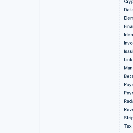
Cry
Data
Ele
Fina
Iden
Invo
Issu
Link
Man
Beta
Pay
Pay
Rad
Rev
Stri
Tax