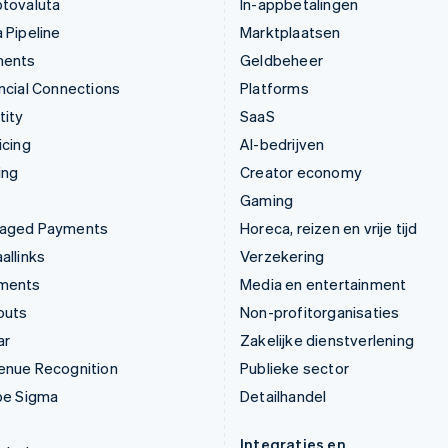
ptovaluta
In-appbetalingen
 Pipeline
Marktplaatsen
ments
Geldbeheer
ncial Connections
Platforms
tity
SaaS
icing
AI-bedrijven
ing
Creator economy
Gaming
aged Payments
Horeca, reizen en vrije tijd
allinks
Verzekering
ments
Media en entertainment
outs
Non-profitorganisaties
ar
Zakelijke dienstverlening
enue Recognition
Publieke sector
pe Sigma
Detailhandel
Integraties en