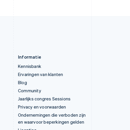
Verenigde Staten
English
Español
简体中文
Zweden
Svenska
English
Zwitserland
Deutsch
Français
Italiano
English
Informatie
Kennisbank
Ervaringen van klanten
Blog
Community
Jaarlijks congres Sessions
Privacy en voorwaarden
Ondernemingen die verboden zijn
en waarvoor beperkingen gelden