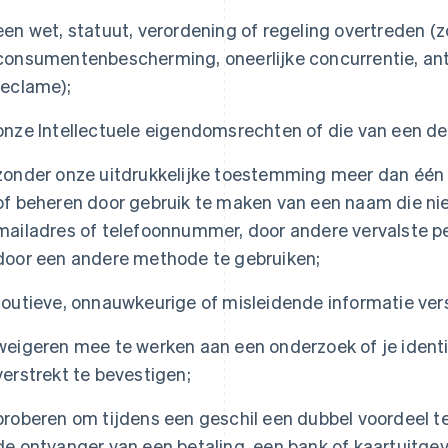
een wet, statuut, verordening of regeling overtreden (zo
consumentenbescherming, oneerlijke concurrentie, anti
reclame);
onze Intellectuele eigendomsrechten of die van een d
zonder onze uitdrukkelijke toestemming meer dan één 
of beheren door gebruik te maken van een naam die niet v
mailadres of telefoonnummer, door andere vervalste p
door een andere methode te gebruiken;
foutieve, onnauwkeurige of misleidende informatie ver
weigeren mee te werken aan een onderzoek of je identit
verstrekt te bevestigen;
proberen om tijdens een geschil een dubbel voordeel t
de ontvanger van een betaling, een bank of kaartuitgev