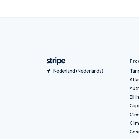
Duitsland
Deutsch
English
Estland
English
Finland
English
Svenska
Frankrijk
Français
English
Gibraltar
English
Pro
Nederland (Nederlands)
Tar
Atla
Auth
Billi
Capi
Che
Cli
Con