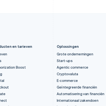
Kroatië
Polen
English
Italiano
English
Letland
Portugal
English
Português
English
Liechtenstein
Roemenië
Deutsch
English
English
Litouwen
Singapore
English
English
简体中文
Luxemburg
Slovenië
Français
Deutsch
English
English
Italiano
ducten en tarieven
Oplossingen
ieven
Grote ondernemingen
s
Start-ups
orization Boost
Agentic commerce
ng
Cryptovaluta
tal
E-commerce
ckout
Geïntegreerde financiën
mate
Automatisering van financiën
nect
Internationaal zakendoen