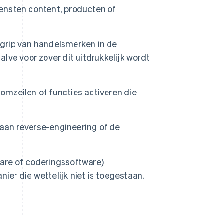
nsten content, producten of
grip van handelsmerken in de
ve voor zover dit uitdrukkelijk wordt
Slowakije
mzeilen of functies activeren die
English
Spanje
Español
English
Thailand
an reverse-engineering of de
ไทย
English
Tsjechië
English
Vasteland van China
ware of coderingssoftware)
简体中文
English
ier die wettelijk niet is toegestaan.
Verenigd Koninkrijk
English
Verenigde Arabische Emiraten
English