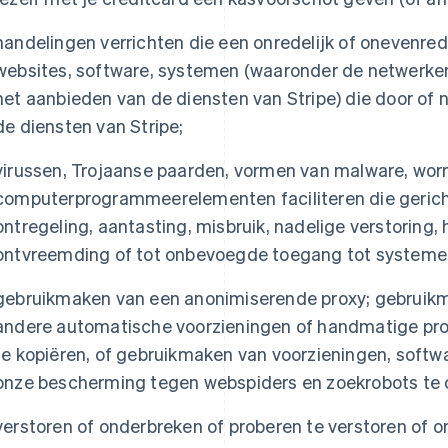
handelingen verrichten die een onredelijk of onevenre
websites, software, systemen (waaronder de netwerken
het aanbieden van de diensten van Stripe) die door of
de diensten van Stripe;
virussen, Trojaanse paarden, vormen van malware, wo
computerprogrammeerelementen faciliteren die gericht 
ontregeling, aantasting, misbruik, nadelige verstoring,
ontvreemding of tot onbevoegde toegang tot systemen,
gebruikmaken van een anonimiserende proxy; gebruikm
andere automatische voorzieningen of handmatige pro
te kopiëren, of gebruikmaken van voorzieningen, sof
onze bescherming tegen webspiders en zoekrobots te 
verstoren of onderbreken of proberen te verstoren of 