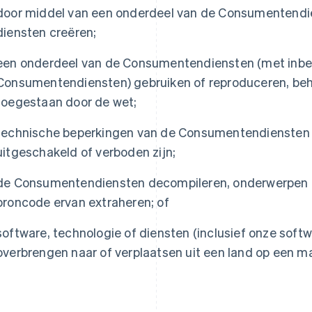
door middel van een onderdeel van de Consumentendie
diensten creëren;
een onderdeel van de Consumentendiensten (met inbe
Consumentendiensten) gebruiken of reproduceren, behal
toegestaan door de wet;
Griekenland
Maleisië
technische beperkingen van de Consumentendiensten o
English
English
简体中文
Hongarije
Malta
uitgeschakeld of verboden zijn;
English
English
Hongkong SAR, China
Mexico
de Consumentendiensten decompileren, onderwerpen a
English
简体中文
Español
English
broncode ervan extraheren; of
Ierland
Nederland
English
Nederlands
English
India
Nieuw-Zeeland
software, technologie of diensten (inclusief onze soft
English
English
overbrengen naar of verplaatsen uit een land op een man
Italië
Noorwegen
Italiano
English
English
Japan
Oostenrijk
日本語
English
Deutsch
English