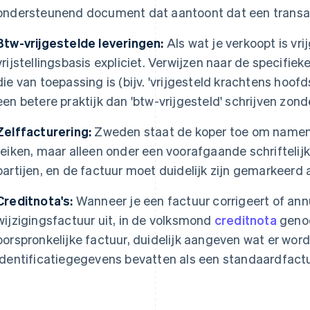
ondersteunend document dat aantoont dat een transa
Btw-vrijgestelde leveringen:
Als wat je verkoopt is vri
vrijstellingsbasis expliciet. Verwijzen naar de specifi
die van toepassing is (bijv. 'vrijgesteld krachtens hoofd
een betere praktijk dan 'btw-vrijgesteld' schrijven zond
Zelffacturering:
Zweden staat de koper toe om namens 
reiken, maar alleen onder een voorafgaande schrifteli
partijen, en de factuur moet duidelijk zijn gemarkeerd 
Creditnota's:
Wanneer je een factuur corrigeert of annu
wijzigingsfactuur uit, in de volksmond
creditnota
genoe
oorspronkelijke factuur, duidelijk aangeven wat er wor
identificatiegegevens bevatten als een standaardfactu