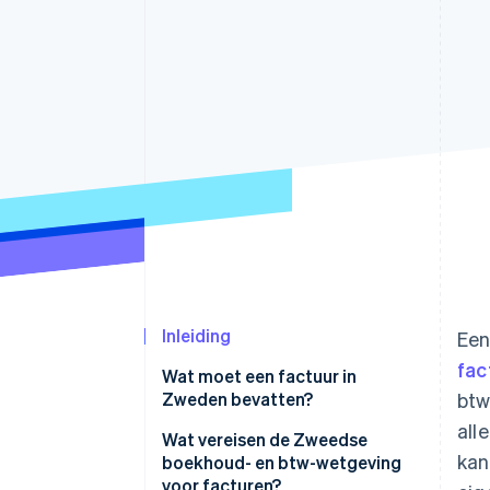
Link
Versneld afrekenen
Financial Connections
Data gekoppelde rekeningen
Inleiding
Een
fa
Wat moet een factuur in
Zweden bevatten?
btw
all
Wat vereisen de Zweedse
kan
boekhoud- en btw-wetgeving
voor facturen?