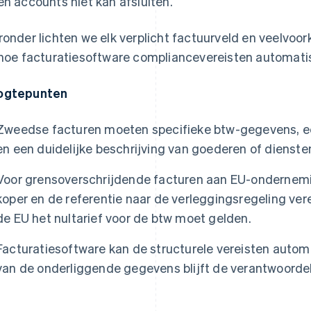
en accounts niet kan afsluiten.
ronder lichten we elk verplicht factuurveld en veelvo
 hoe facturatiesoftware compliancevereisten automati
ogtepunten
Zweedse facturen moeten specifieke btw-gegevens, 
en een duidelijke beschrijving van goederen of dienste
Voor grensoverschrijdende facturen aan EU-ondernem
koper en de referentie naar de verleggingsregeling verei
de EU het nultarief voor de btw moet gelden.
Facturatiesoftware kan de structurele vereisten auto
van de onderliggende gegevens blijft de verantwoorde