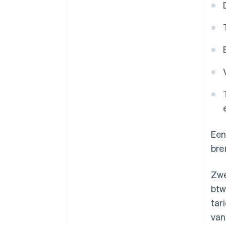
Een
bre
Zwe
btw
tar
van