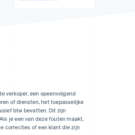
Stripe Sessions 2026
Ontdek hoe Stripe de
economische
infrastructuur voor AI
bouwt.
Nu bekijken
e verkoper, een opeenvolgend
ren of diensten, het toepasselijke
usief btw bevatten. Dit zijn
Als je een van deze fouten maakt,
 correcties of een klant die zijn