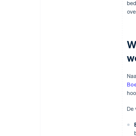
bed
ove
W
w
Naa
Bo
hoo
De 