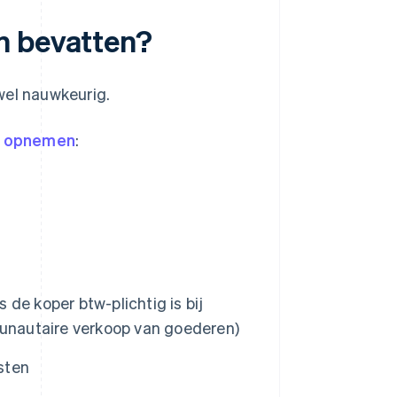
n bevatten?
wel nauwkeurig.
e opnemen
:
r
de koper btw-plichtig is bij
munautaire verkoop van goederen)
sten