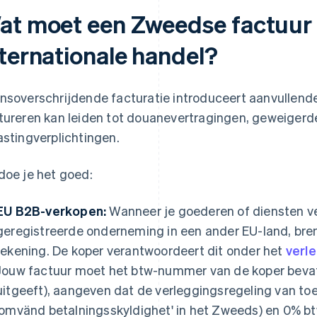
at moet een Zweedse factuur 
nternationale handel?
nsoverschrijdende facturatie introduceert aanvullende
tureren kan leiden tot douanevertragingen, geweigerd
astingverplichtingen.
doe je het goed:
EU B2B-verkopen:
Wanneer je goederen of diensten v
geregistreerde onderneming in een ander EU-land, bre
rekening. De koper verantwoordeert dit onder het
verl
Jouw factuur moet het btw-nummer van de koper bevatt
uitgeeft), aangeven dat de verleggingsregeling van to
'omvänd betalningsskyldighet' in het Zweeds) en 0% bt