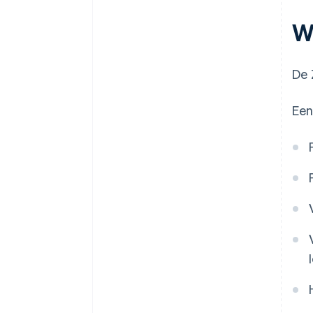
W
De 
Een