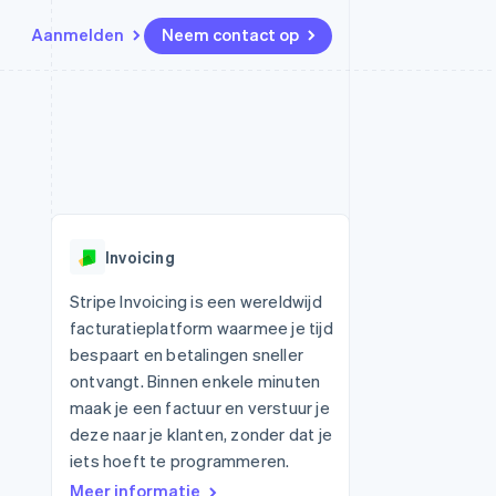
Aanmelden
Neem contact op
Bronnen
Ecosysteem
Contact
marktplaatsen
Meer
App-integraties
Partners
Neem contact op
Product roadmap
Voorbeelden van code
Stripe App Marketplace
Partner worden
Ontdek wat er in het verschiet
or platforms
Developerblog
ligt
r platforms
API-status
financiële
Radar
Invoicing
Fraudepreventie
tuele kaarten
Atlas
ing
Stripe Invoicing is een wereldwijd
Oprichting van een start-up
facturatieplatform waarmee je tijd
Climate
bespaart en betalingen sneller
CO₂-verwijdering
ontvangt. Binnen enkele minuten
Identity
maak je een factuur en verstuur je
Online identiteitsverificatie
deze naar je klanten, zonder dat je
iets hoeft te programmeren.
Meer informatie