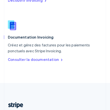
Découvrir Invoicing
Português
English
R.A.S. de Hong Kong, Chine
English
简体中文
République tchèque
English
Roumanie
English
Documentation Invoicing
Royaume-Uni
English
Créez et gérez des factures pour les paiements
Singapour
ponctuels avec Stripe Invoicing.
English
简体中文
Slovaquie
Consulter la documentation
English
Slovénie
English
Italiano
Suède
Svenska
English
Suisse
Deutsch
Français
Italiano
English
Thaïlande
ไทย
English