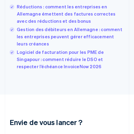
English
Réductions : comment les entreprises en
États-Unis
Allemagne émettent des factures correctes
English
Español
简体中文
avec des réductions et des bonus
Finlande
English
Svenska
Gestion des débiteurs en Allemagne : comment
France
les entreprises peuvent gérer efficacement
Français
English
leurs créances
Gibraltar
English
Logiciel de facturation pour les PME de
Grèce
Singapour : comment réduire le DSO et
English
respecter l’échéance InvoiceNow 2026
Hongrie
English
Inde
English
Irlande
English
Italie
Italiano
English
Japon
Envie de vous lancer ?
日本語
English
Lettonie