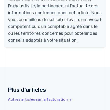
Deutsch
English
l'exhaustivité, la pertinence, ni l'actualité des
Belgique
informations contenues dans cet article. Nous
Nederlands
Français
Deutsch
English
Brésil
vous conseillons de solliciter l'avis d'un avocat
Português
English
compétent ou d'un comptable agréé dans le
Bulgarie
ou les territoires concernés pour obtenir des
English
Canada
conseils adaptés à votre situation.
English
Français
Chine continentale
简体中文
English
Chypre
English
Croatie
English
Italiano
Danemark
English
Émirats arabes unis
Plus d'articles
English
Espagne
Autres articles sur la facturation
Español
English
Estonie