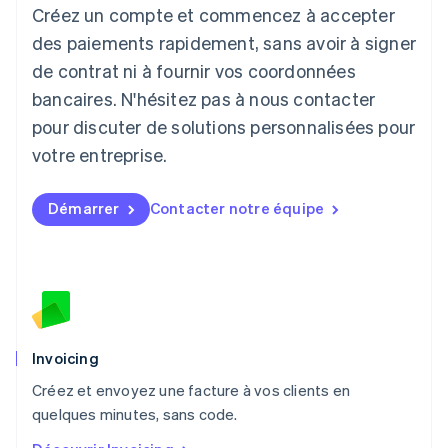
Créez un compte et commencez à accepter
English
Liechtenstein
des paiements rapidement, sans avoir à signer
Deutsch
English
de contrat ni à fournir vos coordonnées
Lituanie
English
bancaires. N'hésitez pas à nous contacter
Luxembourg
pour discuter de solutions personnalisées pour
Français
Deutsch
English
Malaisie
votre entreprise.
English
简体中文
Malte
Démarrer
Contacter notre équipe
English
Mexique
Español
English
Norvège
English
Nouvelle-Zélande
English
Pays-Bas
Invoicing
Nederlands
English
Créez et envoyez une facture à vos clients en
Pologne
English
quelques minutes, sans code.
Portugal