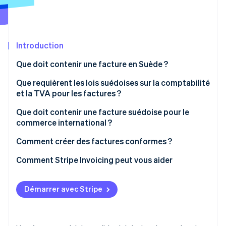
Découvrez les prochaines évolutions
Commerce en ligne
Radar
Prévention de la fraude
Écosystème
Introduction
Atlas
Constitution de start-up
Que doit contenir une facture en Suède ?
Partenaires
Climate
Stripe App Marketplace
Élimination du carbone
Que requièrent les lois suédoises sur la comptabilité
et la TVA pour les factures ?
Identity
Vérification de l'identité
Que doit contenir une facture suédoise pour le
commerce international ?
Comment créer des factures conformes ?
Comment Stripe Invoicing peut vous aider
Stripe Sessions 2026
Découvrez comment Stripe construit l’infrastructure écono
Regarder la vidéo
Démarrer avec Stripe